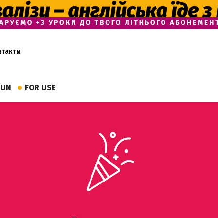
нтакты
FUN
FOR USE