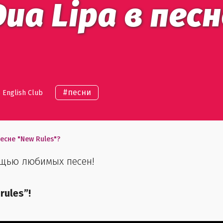
ua Lipa в пес
#
песни
 English Club
песне "New Rules"?
ощью любимых песен!
rules”!