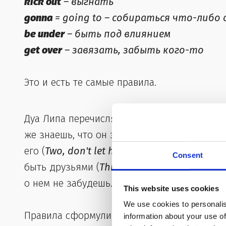
kick out
– выгнать
gonna
= going to – собираться что-либо
be under
– быть под влиянием
get over
– завязать, забыть кого-то
Это и есть те самые правила.
Дуа Липа перечисляет их:
первое
– не отве
же знаешь, что он звонит тебе только когд
его (
Two, don't let him in
) и постарайся поб
Consent
быть друзьями (
Three, don't be his friend
).
о нем не забудешь.
This website uses cookies
We use cookies to personalis
Правила сформулированы, и Дуа поет даль
information about your use of