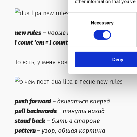
other information that you’ve
Consent
Necessary
Selection
new rules
– новые правила
I count 'em = I count them
– я их перечисля
Deny
То есть, у меня новые правила, я их перечи
push forward
– двигаться вперед
pull backwards
– тянуть назад
stand back
– быть в стороне
pattern
– узор, общая картина