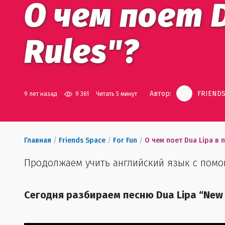
О чем поет D
Rules"?
Автор:
FRIENDS
9 лет назад
9 361
Читать 5 минут
Главная
/
Friends Space
/
For Fun
/
О чем поет Dua Lipa в 
Продолжаем учить английский язык с пом
Сегодня разбираем песню Dua Lipa “New 