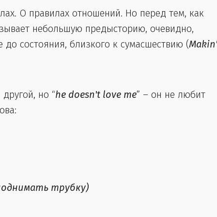
илах. О правилах отношений. Но перед тем, как
азывает небольшую предысторию, очевидно,
 до состояния, близкого к сумасшествию (
Makin
 другой, но “
he doesn't love me
” – он не любит
ова:
(поднимать трубку)