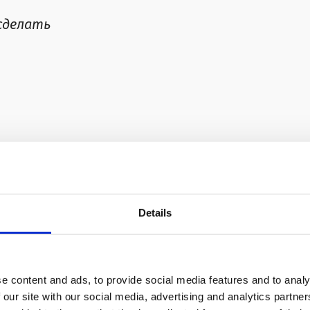
 сделать
чай на звонки (
One, don't pick up the phone
), ты
а ему скучно или он пьян;
второе
– не впускай
ыстрее от него избавиться;
третье
– не надейся
Details
 Потому что, пока ты хоть как то связана с ним, ты
e content and ads, to provide social media features and to analy
ше:
 our site with our social media, advertising and analytics partn