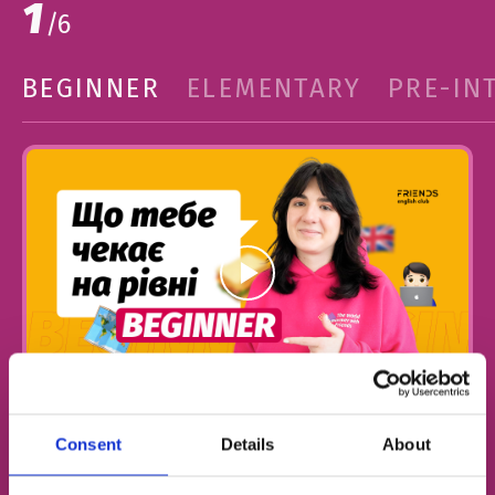
1
/
6
BEGINNER
ELEMENTARY
PRE-IN
Как чистый лист бумаги — если ты никогда не учил
Consent
Details
About
English, самое время начать писать свою историю!