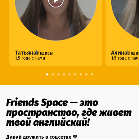
Татьяна
Алина
Индивы
Инди
1,5 года с нами
1,5 года с на
Friends Space — это
пространство, где живет
твой английский!
Давай дружить в соцсетях 💜