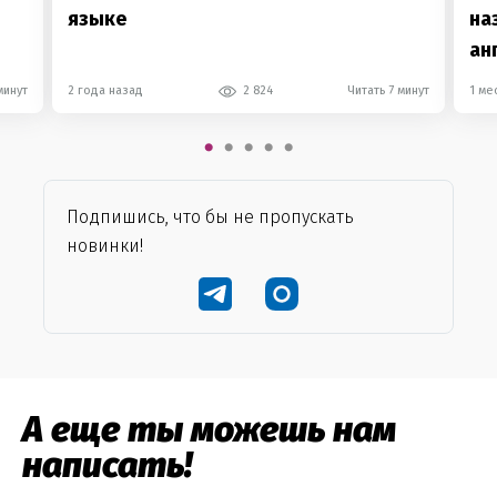
языке
на
ан
минут
2 года назад
2 824
Читать 7 минут
1 ме
Подпишись, что бы не пропускать
новинки!
А еще ты можешь нам
написать!