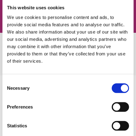
This website uses cookies
We use cookies to personalise content and ads, to
provide social media features and to analyse our traffic.
We also share information about your use of our site with
our social media, advertising and analytics partners who
may combine it with other information that you’ve
Пройди тест
provided to them or that they’ve collected from your use
of their services.
Consent
Necessary
Запишись
Selection
самостоятельно
Preferences
Удобная онлайн-запись для тех, кто сам определился
Statistics
с типом занятий или в 2 часа ночи невыносимо
срочно захотел учить английский