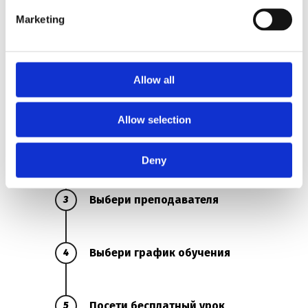
Marketing
Как проходит онлайн запись?
Allow all
Пройди онлайн тестирование
1
Allow selection
Выбери тип обучения
2
Deny
Выбери преподавателя
3
Выбери график обучения
4
Посети бесплатный урок
5