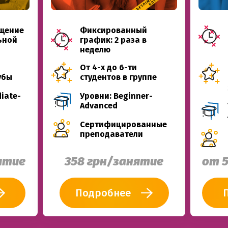
щение
Фиксированный
ьной
график: 2 раза в
неделю
От 4-х до 6-ти
убы
студентов в группе
iate-
Уровни: Beginner-
Advanced
Сертифицированные
преподаватели
ятие
358 грн/занятие
от 
Подробнее