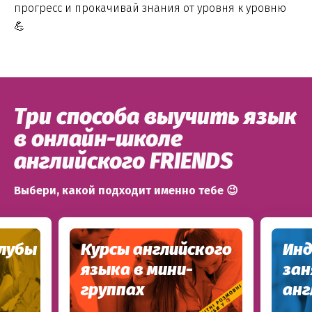
прогресс и прокачивай знания от уровня к уровню
💪
Три способа выучить язык
в онлайн-школе
английского FRIENDS
Выбери, какой подходит именно тебе 😉
лубы
Курсы английского
Инд
языка в мини-
за
группах
анг