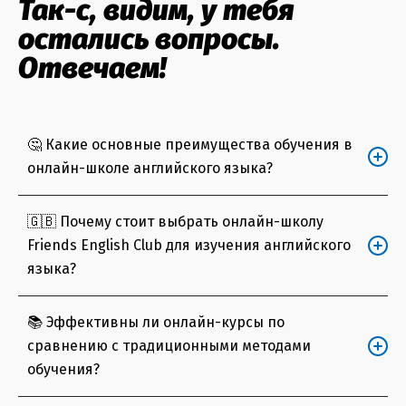
Так-с, видим, у тебя
остались вопросы.
Отвечаем!
🤔 Какие основные преимущества обучения в
онлайн-школе английского языка?
Ты можете рассчитывать на максимальный
🇬🇧 Почему стоит выбрать онлайн-школу
комфорт, выбор удобного графика занятий,
Friends English Club для изучения английского
выполнение домашних заданий с любого
языка?
устройства (смартфона, ноутбука, планшета), поиск
идеального преподавателя и привлекательную
У нас царит дружеская атмосфера, а еще мы
📚 Эффективны ли онлайн-курсы по
стоимость курса.
предлагаем уроки английского в любое удобное
сравнению с традиционными методами
для тебя время (утром, днем, вечером), разные
обучения?
форматы обучения (индивидуально, в
минигруппах, разговорные клубы с носителем