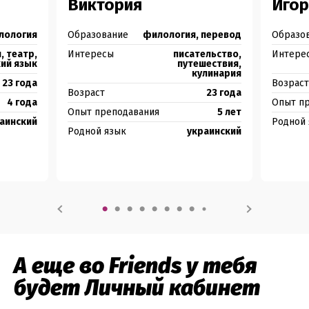
Виктория
Игор
любом месте — дома, в метро, в кафешке возле дома.
Удобно, правда? 😊
лология
Образование
филология, перевод
Образо
, театр,
Интересы
писательство,
Интере
ий язык
путешествия,
кулинария
Бесплатные спецкурсы по грамматике
23 года
Возраст
Возраст
23 года
4 года
Опыт п
Во время пандемии мы разработали видеокурсы по
Опыт преподавания
5 лет
аинский
Родной
английскому для людей, которые не смогли
Родной язык
украинский
продолжить обучение из-за карантина. Надеемся,
эти курсы помогли им добиться цели — а теперь
помогут и тебе!
А еще во Friends у тебя
будет Личный кабинет