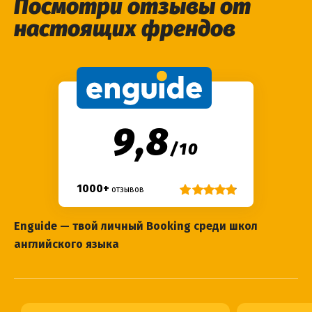
Посмотри отзывы от
Свободных мест
1
настоящих френдов
Записаться
9,8
/
10
Френд-тичер группы:
Олена Ч.
1000+
отзывов
Дата старта
24
авг.
2026
Enguide — твой личный Booking среди школ
английского языка
Расписание
ср.
(
18:40
),
пт.
(
18:40
)
Свободных мест
5
Записаться