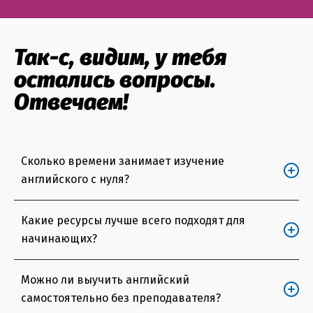
Так-с, видим, у тебя
остались вопросы.
Отвечаем!
Сколько времени занимает изучение
английского с нуля?
Нет фиксированной продолжительности
Какие ресурсы лучше всего подходят для
изучения английского с нуля, ведь все зависит от
начинающих?
формата занятий, желания студента учиться и того
уровня, которого он хочет достичь. В среднем на
Для получения информации, нужной при
Можно ли выучить английский
получение сертификата А1 требуется от 150 часов,
изучении английского языка с нуля, делать ничего
самостоятельно без преподавателя?
однако у нас есть минигруппы и индивидуальные
не нужно. Мы предоставляем все необходимые