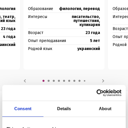
Работа
лология
Образование
филология, перевод
Образо
Фильмы
, театр,
Интересы
писательство,
Интере
Спорт
ий язык
путешествия,
кулинария
Еда
23 года
Возраст
Возраст
23 года
Напитки
4 года
Опыт п
Опыт преподавания
5 лет
аинский
Родной
Родной язык
украинский
Занятия 21-23 охватывают следующие темы:
Модальный глагол can
Глаголы love, like и hate
Занятия 24-26 охватывают следующие темы:
Present Continuous
А еще во Friends у тебя
Путешествия
Consent
Details
About
будет Личный кабинет
Одежда
Посмотри на свои возможности: