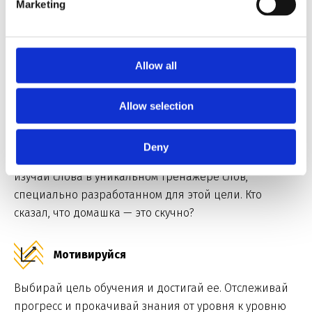
Marketing
Управляй обучением
Запишись самостоятельно через онлайн-запись,
выбери тип обучения и будущего преподавателя
Allow all
мечты 💜
Allow selection
Делай домашку онлайн
Deny
Проходи тесты, слушай аудио, смотри видеоуроки и
изучай слова в уникальном тренажёре слов,
специально разработанном для этой цели. Кто
сказал, что домашка — это скучно?
Мотивируйся
Выбирай цель обучения и достигай ее. Отслеживай
прогресс и прокачивай знания от уровня к уровню