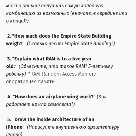
можно раньше получить самую холодную
комбинацию из возможных (вначале, в середине или
в конце)?)
2. "How much does the Empire State Building
weigh?"
(Сколько весит Empire State Building?)
3. "Explain what RAM is to a five year
old."
(Обьясните, что такое RAM* 5-летнему
ребенку)
*RAM, Random Access Memory –
оперативная память
4. "How does an airplane wing work?"
(Как
работает крыло самолета?)
5. "Draw the inside architecture of an
iPhone"
(Нарисуйте внутреннюю архитектуру
iPhone)