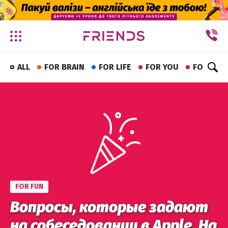
✕
ALL
FOR BRAIN
FOR LIFE
FOR YOU
FOR FUN
FOR FUN
Вопросы, которые задают
на собеседовании в Apple. На