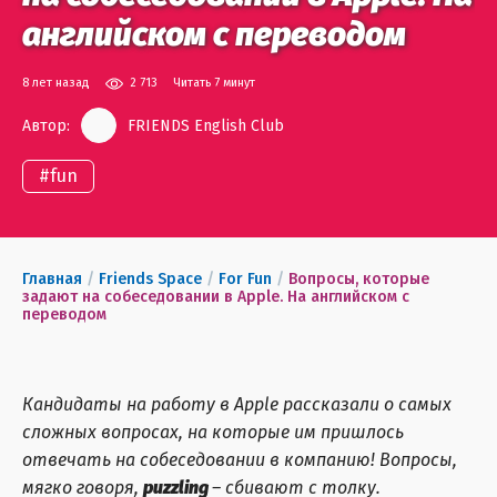
английском с переводом
8 лет назад
2 713
Читать 7 минут
Автор:
FRIENDS English Club
#
fun
Главная
/
Friends Space
/
For Fun
/
Вопросы, которые
задают на собеседовании в Apple. На английском с
переводом
Кандидаты на работу в Apple рассказали о самых
сложных вопросах, на которые им пришлось
отвечать на собеседовании в компанию! Вопросы,
мягко говоря,
puzzling
– сбивают с толку.