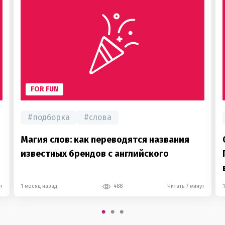
FOR FUN
#
подборка
#
слова
Магия слов: как переводятся названия
известных брендов с английского
т
1 месяц назад
488
Читать 7 минут