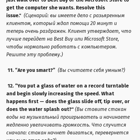
get the computer she wants. Resolve this
issue."
(Сценарий: вы имеете дело с разьяренным
клиентом, который ждал помощи 20 минут и
теперь очень раздражен. Клиент утверждает, что
лучше перейдет на Best Buy или Microsoft Store,
чтобы нормально работать с компьютером.
Решите эту проблему.)
11. “Are you smart?”
(Вы считаете себя умным?)
12. “You put a glass of water on a record turntable
and begin slowly increasing the speed. What
happens first — does the glass slide off, tip over, or
does the water splash out?"
(Вы ставите стакан
воды на музыкальный проигрыватель и начинаете
медленно увеличивать громкость. Что случится
сначала: стакан начнет двигаться, перевернется