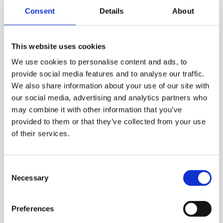
Consent
Details
About
Статьи по теме:
В закладки: 10 фраз, которые
выдают высокий уровень английского
7 правил
английского языка, которые больше не работают
8
This website uses cookies
слов, которые пишутся не так, как тебе кажется
We use cookies to personalise content and ads, to
provide social media features and to analyse our traffic.
We also share information about your use of our site with
our social media, advertising and analytics partners who
Понравилась ли тебе статья?
may combine it with other information that you’ve
provided to them or that they’ve collected from your use
of their services.
Отлично!
Consent
Necessary
Selection
Можно и лучше
Preferences