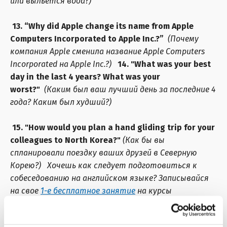
или выльется вода?)
13. “Why did Apple change its name from Apple
Computers Incorporated to Apple Inc.?”
(Почему
компания Apple сменила название Apple Computers
Incorporated на Apple Inc.?)
14. "What was your best
day in the last 4 years? What was your
worst?"
(Каким был ваш лучший день за последние 4
года? Каким был худший?)
15. "How would you plan a hand gliding trip for your
colleagues to North Korea?"
(Как бы вы
спланировали поездку ваших друзей в Северную
Корею?)
Хочешь как следует подготовиться к
собеседованию на английском языке? Записывайся
на свое
1-е бесплатное занятие
на курсы
английского в Днепре FRIENDS и готовь свой
английский к большим целям!