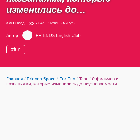
изменились до
неузнаваемости
8 лет назад
2 642
Читать 2 минуты
Автор:
FRIENDS English Club
#
fun
Главная
/
Friends Space
/
For Fun
/
Test: 10 фильмов с
названиями, которые изменились до неузнаваемости