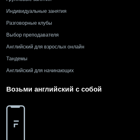
#школа
#игры
#business letter
Индивидуальные занятия
Разговорные клубы
#CV
#резюме
#modal verbs
Выбор преподавателя
#idioms
#эссе
#эссе
#exam
Английский для взрослых онлайн
Тандемы
Английский для начинающих
Возьми английский с собой