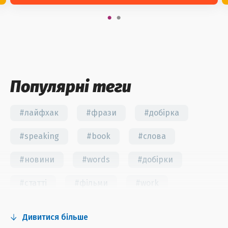
Популярні теги
#лайфхак
#фрази
#добірка
#speaking
#book
#слова
#новини
#words
#добірки
#статті
#фільми
#work
#fun
#тест
#інстаграм
Дивитися більше