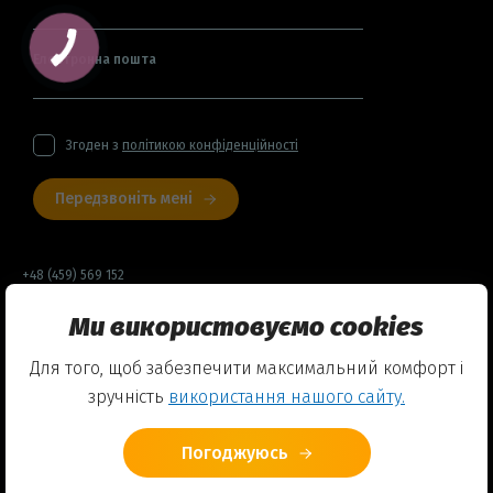
Електронна пошта
Згоден з
політикою конфіденційності
Передзвоніть мені
+48 (459) 569 152
Ми використовуємо cookies
Договір оферти
Для того, щоб забезпечити максимальний комфорт і
Політика конфіденційності
зручність
використання нашого сайту.
Використання Cookies
Погоджуюсь
© 2026 Friends English Club