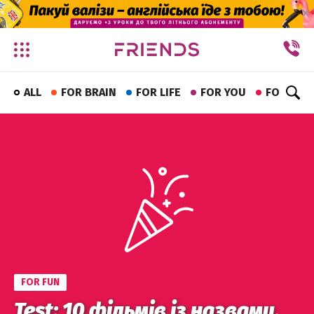
✕
ALL
FOR BRAIN
FOR LIFE
FOR YOU
FOR FUN
FOR FUN
Test: 10 фільмів із назвами,