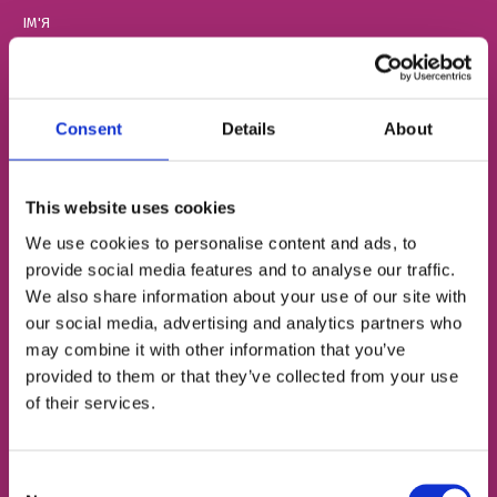
ІМ'Я
НОМЕР ТЕЛЕФОНУ
Consent
Details
About
This website uses cookies
ЕЛЕКТРОННА ПОШТА
We use cookies to personalise content and ads, to
provide social media features and to analyse our traffic.
We also share information about your use of our site with
Згоден із
політикою конфіденційності
our social media, advertising and analytics partners who
may combine it with other information that you’ve
provided to them or that they’ve collected from your use
Записатися на урок
of their services.
Consent