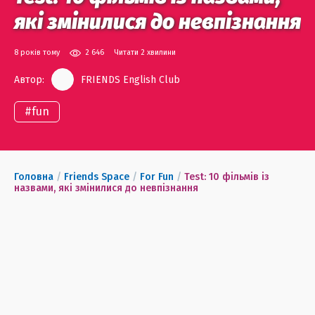
які змінилися до невпізнання
8 років тому
2 646
Читати 2 хвилини
Автор:
FRIENDS English Club
#
fun
Головна
/
Friends Space
/
For Fun
/
Test: 10 фільмів із
назвами, які змінилися до невпізнання