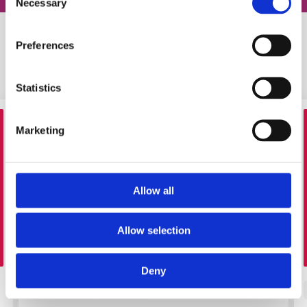
Necessary
Selection
Preferences
Схожі статті
Statistics
Marketing
Allow all
Allow selection
FOR FUN
Deny
#
добірка
#
слова