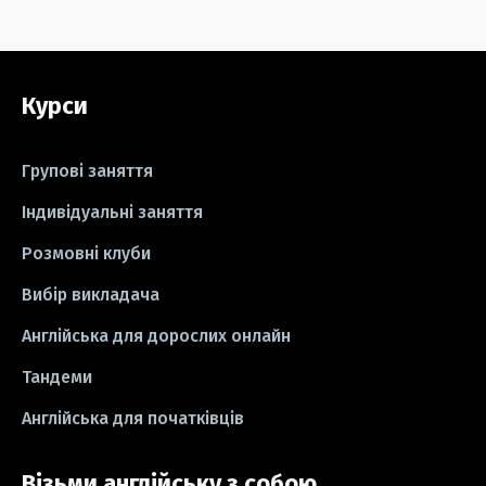
#серіали
#відео
#правила
#grammar
#writing
#вправи
Курси
#пісні
#ідіоми
#лайфхаки
#тести
#книги
#instagram
Групові заняття
#школа
#ігри
#business letter
Індивідуальні заняття
Розмовні клуби
#СV
#резюме
#modal verbs
Вибір викладача
#idioms
#есе
#есе
#exam
Англійська для дорослих онлайн
Тандеми
Англійська для початківців
Візьми англійську з собою