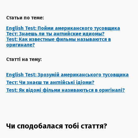
Статьи по теме:
English Test: Пойми американского тусовщика
Тест: Знаешь ли ты английские идиомы?
Test: Как известные фильмы называются в
оригинале?
Статті на тему:
English Test: Зрозумій американського тусовщика
Тест: Чи знаєш ти англійські ідіоми?
Test: Як відомі фільми називаються в оригіналі?
Чи сподобалася тобі стаття?