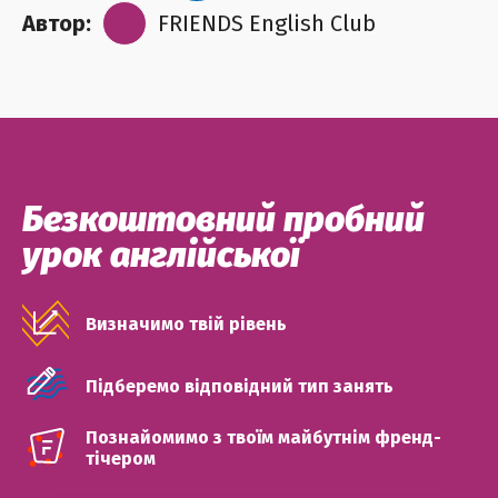
Автор:
FRIENDS English Club
Безкоштовний пробний
урок англійської
Визначимо твій рівень
Підберемо відповідний тип занять
Познайомимо з твоїм майбутнім френд-
тічером