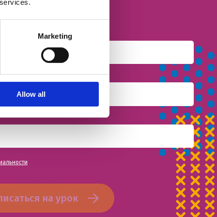
 services.
Marketing
Allow all
иальности
писаться на урок