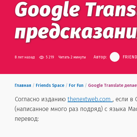
Google Tran
предсказан
Автор:
FRIEND
8 лет назад
5 219
Читать 2 минуты
Главная
/
Friends Space
/
For Fun
/
Google Translate дела
Согласно изданию
thenextweb.com
, если в
(написанное много раз подряд) с языка Мао
перевод: