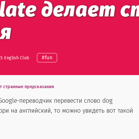
slate делает 
ия
#
fun
S English Club
ет странные предсказания
 Google-переводчик перевести слово dog
ри на английский, то можно увидеть вот такой