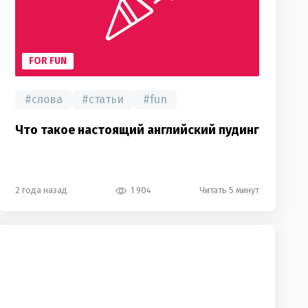
FOR FUN
#
слова
#
статьи
#
fun
Что такое настоящий английский пудинг
2 года назад
1 904
Читать 5 минут
last