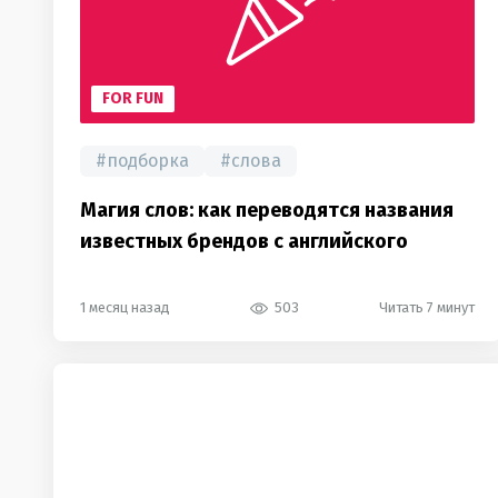
FOR FUN
#
подборка
#
слова
Магия слов: как переводятся названия
известных брендов с английского
1 месяц назад
503
Читать 7 минут