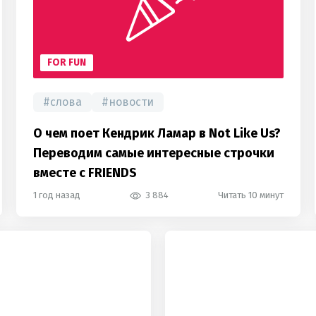
FOR FUN
#
слова
#
новости
О чем поет Кендрик Ламар в Not Like Us?
Переводим самые интересные строчки
вместе с FRIENDS
1 год назад
3 884
Читать 10 минут
hot