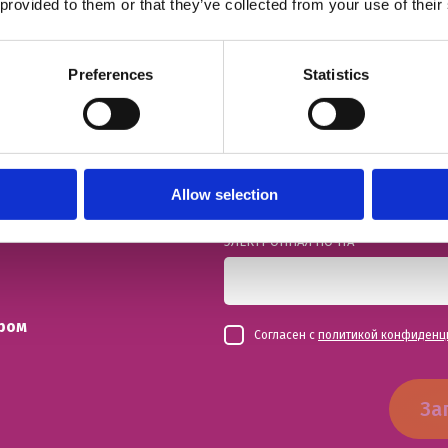
 provided to them or that they’ve collected from your use of their
й урок
ИМЯ
Preferences
Statistics
НОМЕР ТЕЛЕФОНА
Allow selection
ЭЛЕКТРОННАЯ ПОЧТА
ром
Согласен с
политикой конфиденц
За