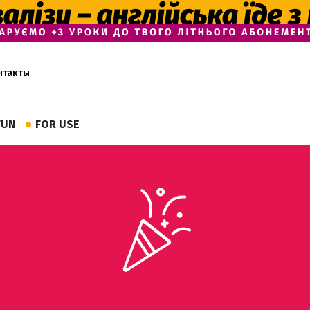
нтакты
FUN
FOR USE