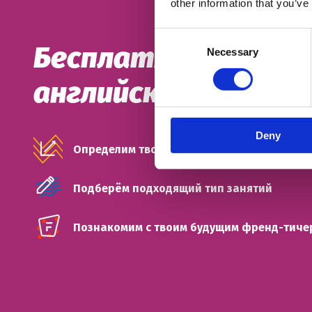
other information that you’ve
Consent
Бесплатный пробны
Necessary
Selection
английского
Deny
Определим твой уровень
Подберём подходящий тип занятий
Познакомим с твоим будущим френд-тиче