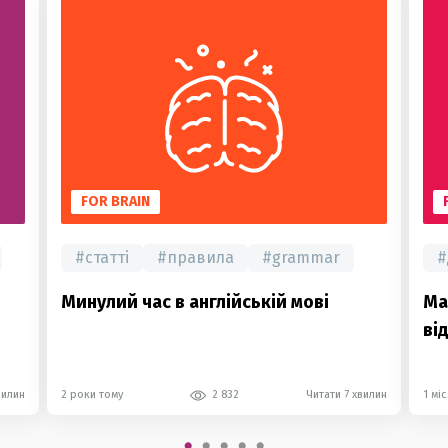
FOR BRAIN
#
статті
#
правила
#
grammar
#
Минулий час в англійській мові
Ма
ві
вилин
2 роки тому
2 832
Читати 7 хвилин
1 мі