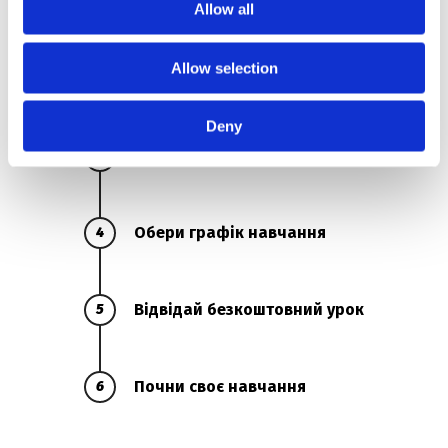
Пройди онлайн тестування
1
Allow all
Allow selection
Обери тип навчання
2
Deny
Обери викладача
3
Обери графік навчання
4
Відвідай безкоштовний урок
5
Почни своє навчання
6