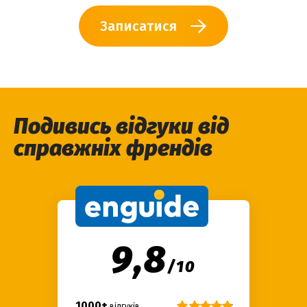
Записатися
Подивись відгуки від
справжніх френдів
9,8
/
10
1000+
відгуків