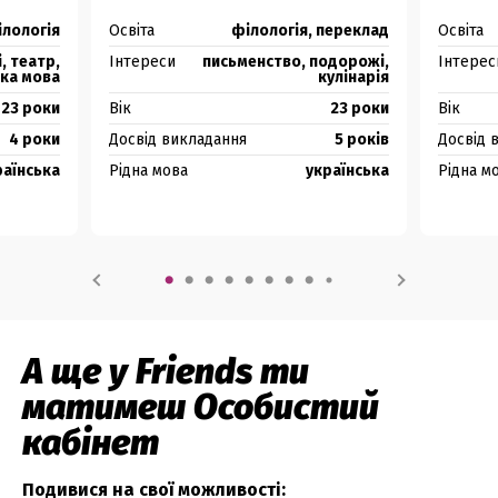
смартфоні в будь-якому місці — вдома, в метро, у
ілологія
Освіта
філологія, переклад
Освіта
кафешці біля будинку. Зручно, правда? 😊
, театр,
Інтереси
письменство, подорожі,
Інтерес
ка мова
кулінарія
Безкоштовні спецкурси з граматики
23 роки
Вік
23 роки
Вік
4 роки
Досвід викладання
5 років
Досвід 
Під час пандемії ми розробили відеокурси з
раїнська
Рідна мова
українська
Рідна м
англійської для людей, які не змогли продовжити
навчання через карантин. Сподіваємося, ці курси
допомогли їм досягти мети — а тепер допоможуть і
тобі!
А ще у Friends ти
матимеш Особистий
кабінет
Подивися на свої можливості: