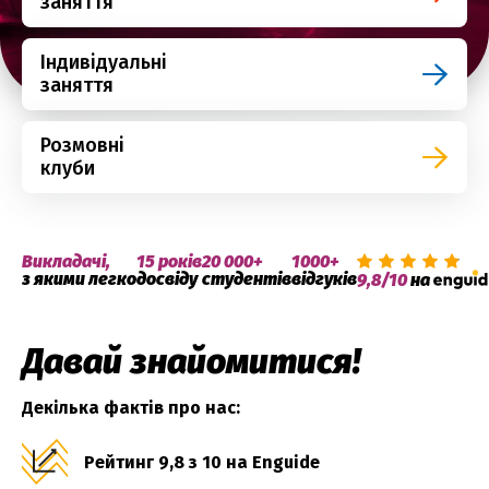
заняття
Індивідуальні
заняття
Розмовні
клуби
Викладачі,
15 років
20 000+
1000+
з якими легко
досвіду
студентів
відгуків
9,8/10
на
Давай знайомитися!
Декілька фактів про нас:
Рейтинг 9,8 з 10 на Enguide