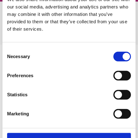
our social media, advertising and analytics partners who
may combine it with other information that you’ve
provided to them or that they’ve collected from your use
Пройди тест
of their services.
Consent
Necessary
Selection
Запишись самостійно
Preferences
Зручний онлайн-запис для тих, хто сам визначився із
типом занять або о 2 годині ночі терміново захотів
Statistics
вивчати англійську
Як проходить онлайн запис?
Marketing