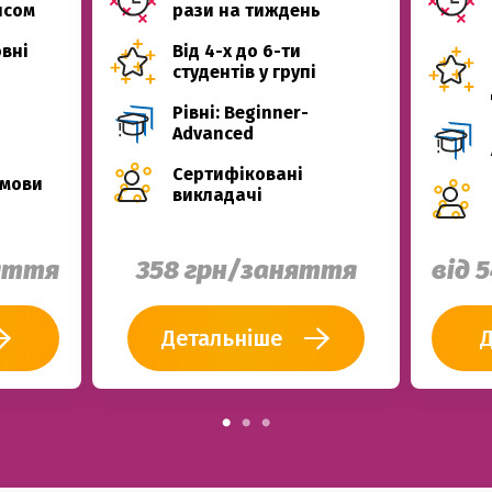
исом
рази на тиждень
вні
Від 4-х до 6-ти
студентів у групі
Рівні: Beginner-
Advanced
Сертифіковані
 мови
викладачі
няття
358 грн/заняття
від 
Детальніше
Д