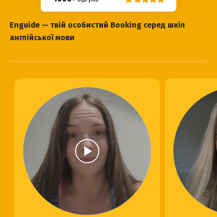
Enguide — твій особистий Booking серед шкіл
англійської мови