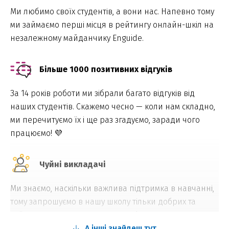
Ми любимо своїх студентів, а вони нас. Напевно тому
ми займаємо перші місця в рейтингу онлайн-шкіл на
незалежному майданчику Enguide.
Більше 1000 позитивних відгуків
За 14 років роботи ми зібрали багато відгуків від
наших студентів. Скажемо чесно — коли нам складно,
ми перечитуємо їх і ще раз згадуємо, заради чого
працюємо! 💜
Чуйні викладачі
Ми знаємо, наскільки важлива підтримка в навчанні,
тому запрошуємо в нашу школу тільки добрих та
чуйних викладачів, які щиро люблять свою справу.
А інші знайдеш тут