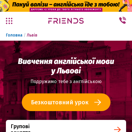
✕
Головна
/
Львів
Вивчення англійської мови
у Львові
Подружимо тебе з англійською
Безкоштовний урок
Групові