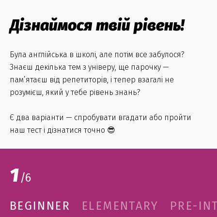
Дізнаймося твій рівень!
Була англійська в школі, але потім все забулося?
Знаєш декілька тем з універу, ще парочку —
пам’ятаєш від репетиторів, і тепер взагалі не
розумієш, який у тебе рівень знань?
Є два варіанти — спробувати вгадати або пройти
наш тест і дізнатися точно 😎
1
/
6
BEGINNER
ELEMENTARY
PRE-IN