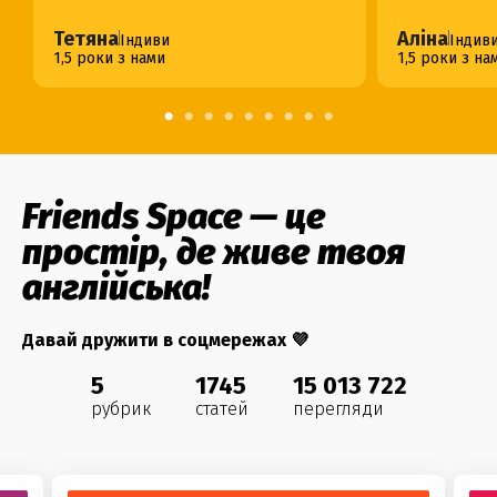
Тетяна
Аліна
Індиви
Індив
1,5 роки з нами
1,5 роки з на
Friends Space — це
простір, де живе твоя
англійська!
Давай дружити в соцмережах 💜
5
1745
15 013 722
рубрик
статей
перегляди