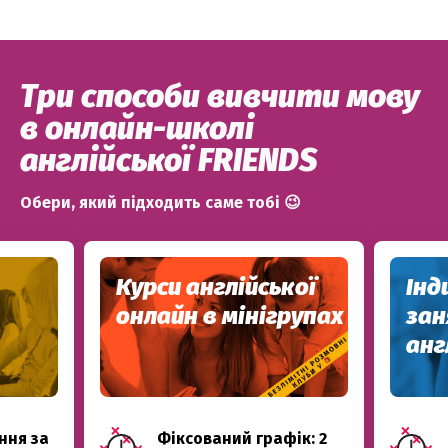
Три способи вивчити мову
в онлайн-школі
англійської FRIENDS
Обери, який підходить саме тобі 😉
Курси англійської
Інд
онлайн в мінігрупах
за
анг
ння за
Фіксований графік: 2