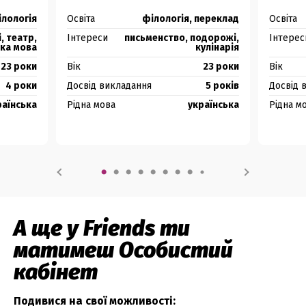
смартфоні в будь-якому місці — вдома, в метро, у
ілологія
Освіта
філологія, переклад
Освіта
кафешці біля будинку. Зручно, правда? 😊
, театр,
Інтереси
письменство, подорожі,
Інтерес
ка мова
кулінарія
Безкоштовні спецкурси з граматики
23 роки
Вік
23 роки
Вік
4 роки
Досвід викладання
5 років
Досвід 
Під час пандемії ми розробили відеокурси з
раїнська
Рідна мова
українська
Рідна м
англійської для людей, які не змогли продовжити
навчання через карантин. Сподіваємося, ці курси
допомогли їм досягти мети — а тепер допоможуть і
тобі!
А ще у Friends ти
матимеш Особистий
кабінет
Подивися на свої можливості: