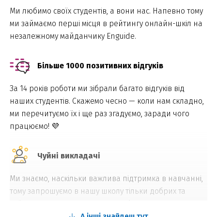
Ми любимо своїх студентів, а вони нас. Напевно тому
ми займаємо перші місця в рейтингу онлайн-шкіл на
незалежному майданчику Enguide.
Більше 1000 позитивних відгуків
За 14 років роботи ми зібрали багато відгуків від
наших студентів. Скажемо чесно — коли нам складно,
ми перечитуємо їх і ще раз згадуємо, заради чого
працюємо! 💜
Чуйні викладачі
Ми знаємо, наскільки важлива підтримка в навчанні,
тому запрошуємо в нашу школу тільки добрих та
чуйних викладачів, які щиро люблять свою справу.
А інші знайдеш тут