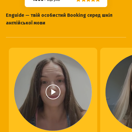
Enguide — твій особистий Booking серед шкіл
англійської мови