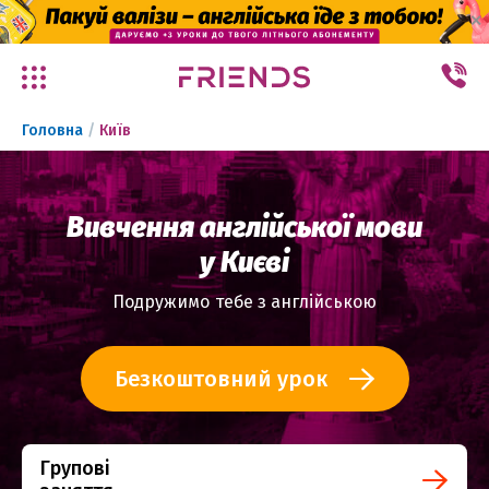
✕
Головна
/
Київ
Вивчення англійської мови
у Києві
Подружимо тебе з англійською
Безкоштовний урок
Групові