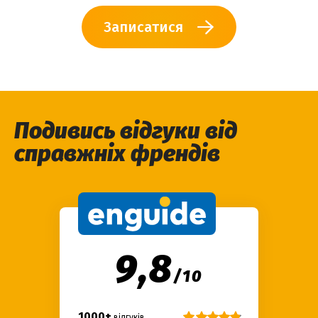
Записатися
Подивись відгуки від
справжніх френдів
9,8
/
10
1000+
відгуків