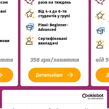
исом
рази на тиждень
вні
Від 4-х до 6-ти
студентів у групі
Рівні: Beginner-
Advanced
Сертифіковані
 мови
викладачі
няття
358 грн/заняття
від 
Детальніше
Д