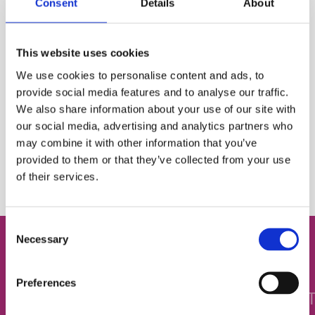
Consent
Details
About
Дізнаймося твій рівень!
This website uses cookies
We use cookies to personalise content and ads, to
Була англійська в школі, але потім все забулося?
provide social media features and to analyse our traffic.
Знаєш декілька тем з універу, ще парочку —
We also share information about your use of our site with
пам’ятаєш від репетиторів, і тепер взагалі не
our social media, advertising and analytics partners who
розумієш, який у тебе рівень знань?
may combine it with other information that you’ve
provided to them or that they’ve collected from your use
Є два варіанти — спробувати вгадати або пройти
of their services.
наш тест і дізнатися точно 😎
Consent
Necessary
Selection
1
/
6
Preferences
BEGINNER
ELEMENTARY
PRE-IN