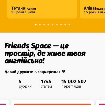
Тетяна
Аліна
Індиви
Індив
1,5 роки з нами
1,5 роки з на
Friends Space — це
простір, де живе твоя
англійська!
Давай дружити в соцмережах 💜
5
1745
15 002 507
рубрик
статей
переглядів