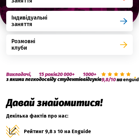
заняття
Індивідуальні
заняття
Розмовні
клуби
Викладачі,
15 років
20 000+
1000+
з якими легко
досвіду
студентів
відгуків
9,8/10
на
Давай знайомитися!
Декілька фактів про нас:
Рейтинг 9,8 з 10 на Enguide