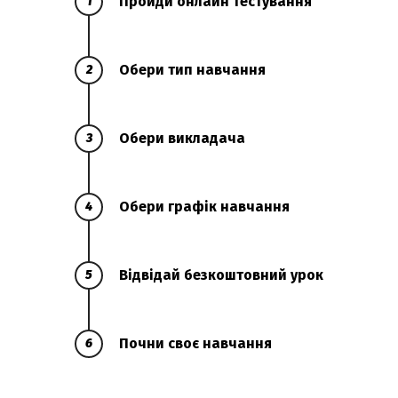
Пройди онлайн тестування
1
Обери тип навчання
2
Обери викладача
3
Обери графік навчання
4
Відвідай безкоштовний урок
5
Почни своє навчання
6