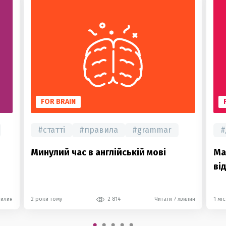
FOR BRAIN
#
статті
#
правила
#
grammar
#
Минулий час в англійській мові
Ма
ві
вилин
2 роки тому
2 814
Читати 7 хвилин
1 мі