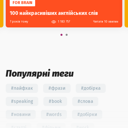
FOR BRAIN
100 найкрасивіших англійських слів
7 років тому
1 183 757
Читати 10 хвилин
Популярні теги
#лайфхак
#фрази
#добірка
#speaking
#book
#слова
#новини
#words
#добірки
#статті
#фільми
#work