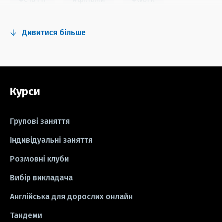
#fun
#тест
#інстаграм
Дивитися більше
#серіали
#відео
#правила
#grammar
#writing
#вправи
Курси
#пісні
#ідіоми
#лайфхаки
#тести
#книги
#instagram
Групові заняття
#школа
#ігри
#business letter
Індивідуальні заняття
Розмовні клуби
#СV
#резюме
#modal verbs
Вибір викладача
#idioms
#есе
#есе
#exam
Англійська для дорослих онлайн
Тандеми