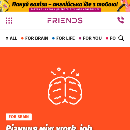
✕
ALL
FOR BRAIN
FOR LIFE
FOR YOU
FOR FUN
FOR BRAIN
Різниця між work, job,