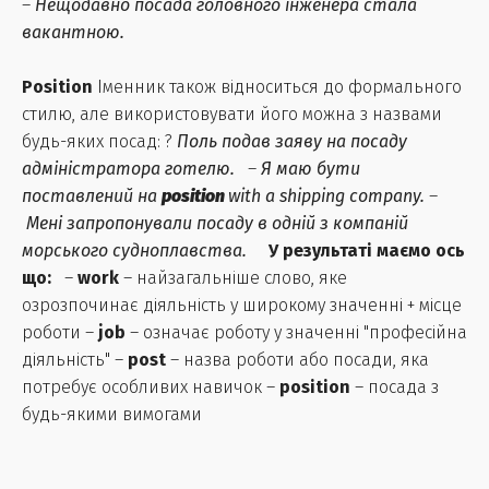
–
Нещодавно посада головного інженера стала
вакантною.
Position
Іменник також відноситься до формального
стилю, але використовувати його можна з назвами
будь-яких посад: ?
Поль подав заяву на посаду
адміністратора готелю.
–
Я маю бути
поставлений на
position
with a shipping company.
–
Мені запропонували посаду в одній з компаній
морського судноплавства.
У результаті маємо ось
що:
–
work
– найзагальніше слово, яке
озрозпочинає діяльність у широкому значенні + місце
роботи –
job
– означає роботу у значенні "професійна
діяльність" –
post
– назва роботи або посади, яка
потребує особливих навичок –
position
– посада з
будь-якими вимогами