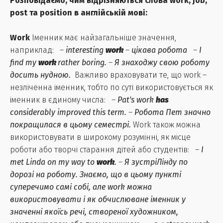
Розповідаємо, чим відрізняються слова work, job,
post та position в англійській мові:
Work
Іменник має найзагальніше значення,
наприклад: –
interesting
work
–
цікава робота
–
I
find my
work
rather boring.
–
Я знаходжу свою роботу
досить нудною.
Важливо враховувати те, що work –
незліченна іменник, тобто по суті використовується як
іменник в єдиному числа: –
Pat's work
has
considerably improved this term.
–
Робота Пет значно
покращилася в цьому семестрі.
Work також можна
використовувати в широкому розумінні, як місце
роботи або творчі старання дітей або студентів: –
I
met Linda on my way to
work
.
–
Я зустріЛінду по
дорозі на роботу. Знаємо, що в цьому пункті
суперечимо самі собі, але work можна
використовувати і як обчислюване іменник у
значенні якоїсь речі, створеної художником,