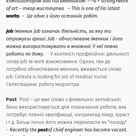
композитором або письменником: – –
a < strong>work
of art
–
твор мистецтва
–
This is one of his latest
works
.
–
Це одна з його останніх робіт.
Job
Іменник job означає діяльність, за яку ти
отримуєш гроші. Job - обчислюване іменник і його
можна використовувати в множині: У неї повно
роботи по дому.
У контексті професійної діяльності
слова job та work взаємозамінні. Однак, там де
потрібно обчислюване іменник, вживається слово
job: Celesta is looking for job of medical nurse.
Селесташукає роботу медсестри.
Post
Post – це вже слово з фомальної англійської.
Воно використовується для позначення роботи, яка
потребує певної кваліфікації, наприклад лікар, юрист
і т.д. Більш точно його можна перекласти як "посаду".
–
Recently the
post
of chief engineer has become vacant.