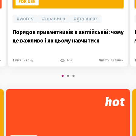
FOR USE
#
words
#
правила
#
grammar
Порядок прикметників в англійській: чому
це важливо і як цьому навчитися
н
1 місяць тому
462
Читати 7 хвилин
hot