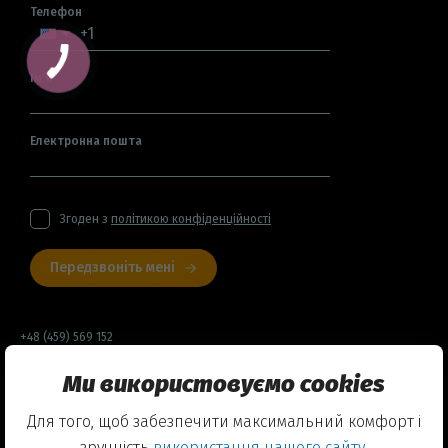
Телефон
Ім'я
Електронна пошта
Згоден з
політикою конфіденційності
Передзвоніть мені
+48 (459) 569 152
Ми використовуємо cookies
Договір оферти
Для того, щоб забезпечити максимальний комфорт і
Політика конфіденційності
зручність
використання нашого сайту.