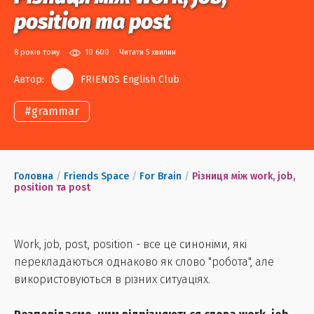
position та post
8 років тому
10 600
Читати 5 хвилин
Автор:
FRIENDS English Club
#
grammar
Головна
/
Friends Space
/
For Brain
/
Різниця між work, job,
position та post
Work, job, post, position - все це синоніми, які
перекладаються однаково як слово "робота", але
використовуються в різних ситуаціях.