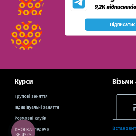
9,2K підписникі
Підписатис
Курси
Візьми 
Групові заняття
Індивідуальні заняття
Розмовні клуби
Встанови
КНОПКА
Вибір викладача
ЗВ'ЯЗКУ