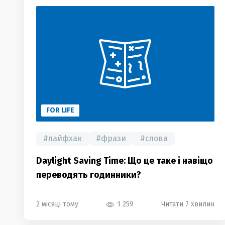
FOR LIFE
#
лайфхак
#
фрази
#
слова
Daylight Saving Time: Що це таке і навіщо
переводять годинники?
2 місяці тому
1 259
Читати 7 хвилин