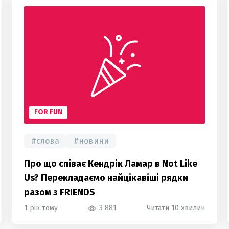
FOR FUN
#
слова
#
новини
Про що співає Кендрік Ламар в Not Like
Us? Перекладаємо найцікавіші рядки
разом з FRIENDS
1 рік тому
3 881
Читати 10 хвилин