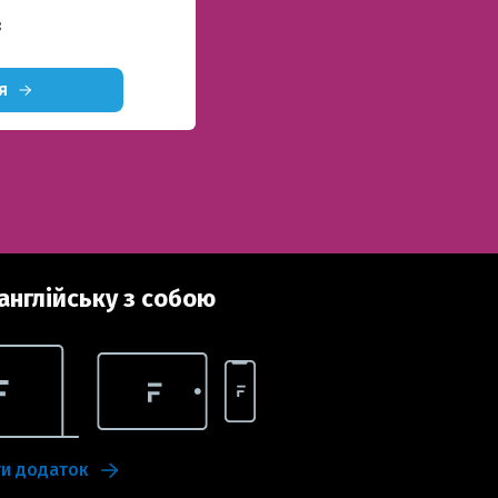
в
я
англійську з собою
ти додаток