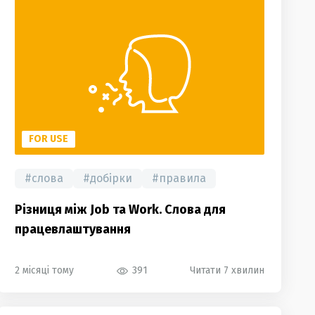
FOR USE
#
слова
#
добірки
#
правила
Різниця між Job та Work. Слова для
працевлаштування
2 місяці тому
391
Читати 7 хвилин