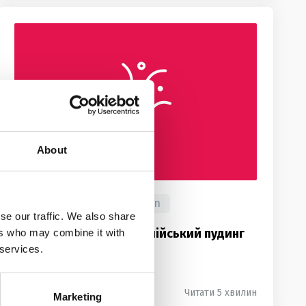
About
FOR FUN
#
слова
#
статті
#
fun
se our traffic. We also share
Що таке справжній англійський пудинг
ers who may combine it with
 services.
2 роки тому
1 899
Читати 5 хвилин
Marketing