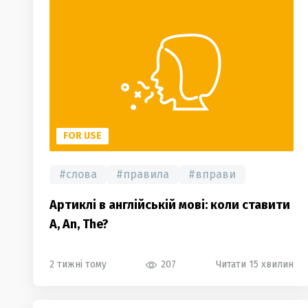
FOR USE
#
слова
#
правила
#
вправи
Артиклі в англійській мові: коли ставити
A, An, The?
2 тижні тому
207
Читати 15 хвилин