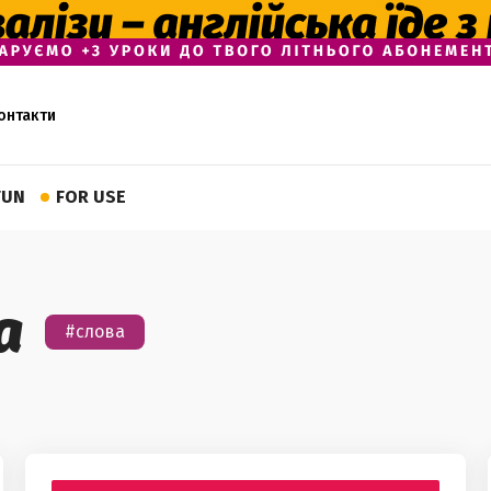
онтакти
FUN
FOR USE
а
#слова