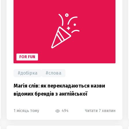
FOR FUN
#
добірка
#
слова
Магія слів: як перекладаються назви
відомих брендів з англійської
1 місяць тому
494
Читати 7 хвилин