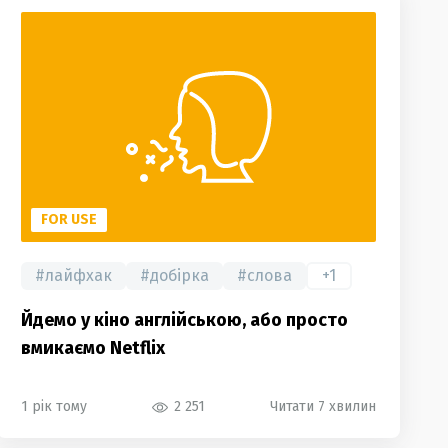
FOR USE
#
лайфхак
#
добірка
#
слова
+
1
Йдемо у кіно англійською, або просто
вмикаємо Netflix
1 рік тому
2 251
Читати 7 хвилин