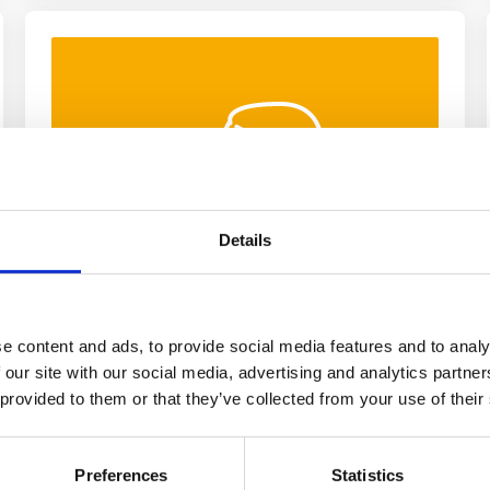
Details
FOR USE
#
лайфхак
#
слова
#
words
e content and ads, to provide social media features and to analy
Сезонні подорожі: як описати свій
 our site with our social media, advertising and analytics partn
 provided to them or that they’ve collected from your use of their
відпочинок англійською
2 роки тому
2 457
Читати 7 хвилин
Preferences
Statistics