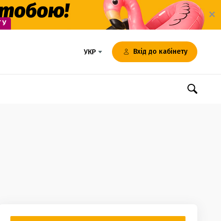
✕
Вхід до кабінету
УКР