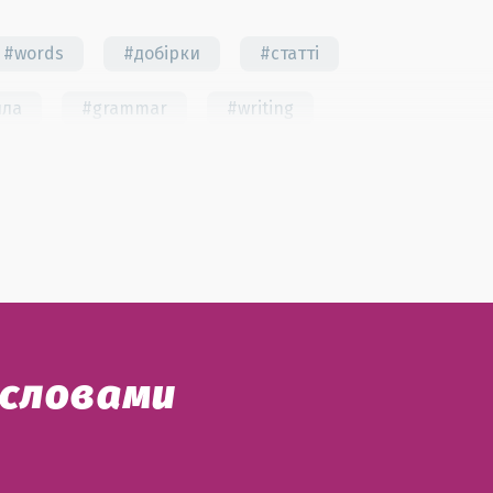
#words
#добірки
#статті
ила
#grammar
#writing
#школа
#ігри
#business letter
 словами