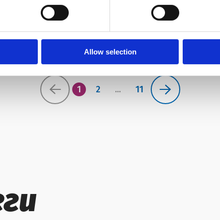
Показати ще класних статей
Allow selection
1
2
...
11
еги