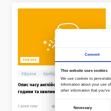
Consent
FOR USE
This website uses cookies
#
фрази
#
добірка
#
слова
We use cookies to personalis
Опис часу англійською: як вимовляти
information about your use of
other information that you’ve
години та хвилини
Consent
2 роки тому
3 281
Читати 7 хвилин
Necessary
Selection