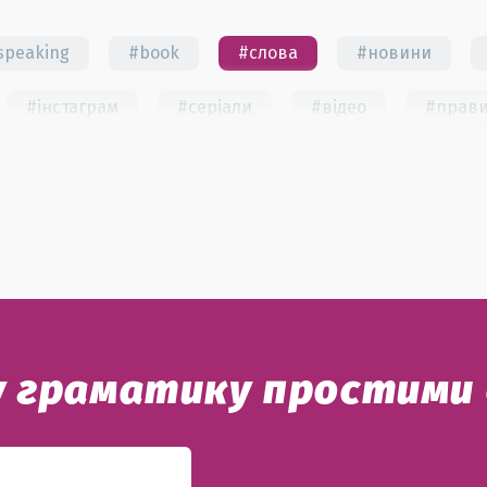
speaking
#book
#слова
#новини
#інстаграм
#серіали
#відео
#прав
фхаки
#тести
#книги
#instagram
dioms
#есе
#есе
#exam
у граматику простими