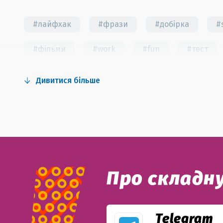
#лайфхак
#фрази
#добірка
#
#фільми
#work
#fun
#тест
#вправи
#пісні
#ідіоми
#лай
Дивитися більше
#СV
#резюме
#modal verbs
#i
Про складн
Telegram