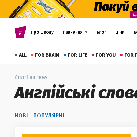
Про школу
Навчання
Блог
Ціни
К
ALL
FOR BRAIN
FOR LIFE
FOR YOU
FOR 
Статті на тему:
Англійські слов
НОВІ
ПОПУЛЯРНІ