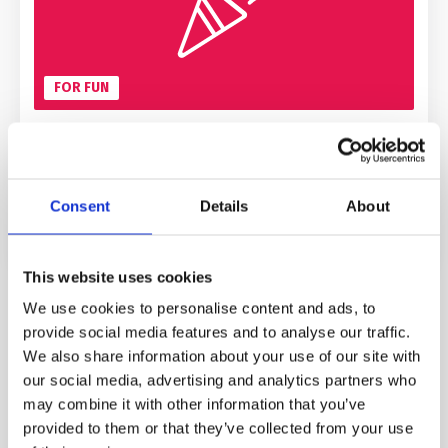
FOR FUN
#
лайфхак
#
добірка
#
тест
3 найкращі тести для визначення
Consent
Details
About
словникового запасу
9 років тому
470 128
Читати 2 хвилини
This website uses cookies
We use cookies to personalise content and ads, to
provide social media features and to analyse our traffic.
We also share information about your use of our site with
our social media, advertising and analytics partners who
Популярні теги
may combine it with other information that you’ve
provided to them or that they’ve collected from your use