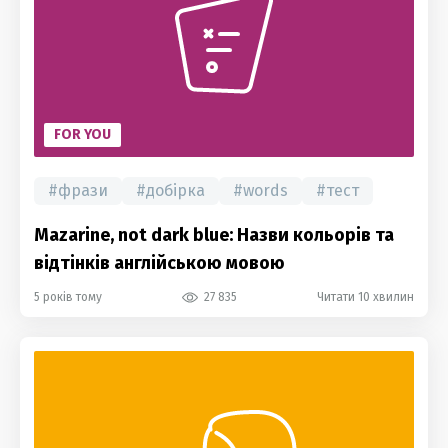
FOR YOU
#
фрази
#
добірка
#
words
#
тест
Mazarine, not dark blue: Назви кольорів та
відтінків англійською мовою
5 років тому
27 835
Читати 10 хвилин