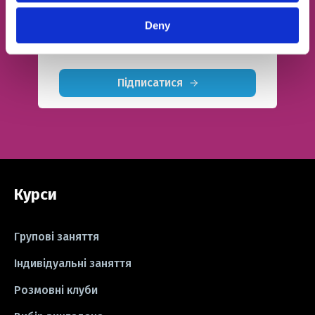
#СV
#резюме
#modal verbs
Telegram
Deny
9,2K підписників
#idioms
#есе
#есе
#exam
Підписатися
Курси
Групові заняття
Індивідуальні заняття
Розмовні клуби