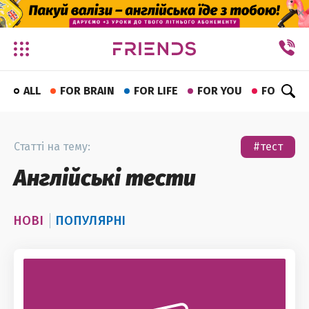
✕
ALL
FOR BRAIN
FOR LIFE
FOR YOU
FOR FUN
Статті на тему:
#тест
Англійські тести
НОВІ
ПОПУЛЯРНІ