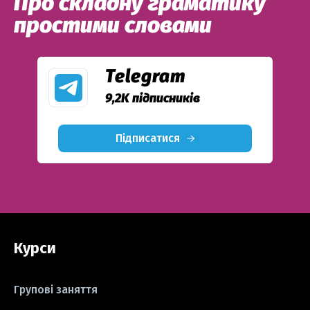
Про складну граматику
#тести
#книги
#instagram
простими словами
#школа
#ігри
#business letter
#СV
#резюме
#modal verbs
Telegram
9,2K підписників
#idioms
#есе
#есе
#exam
Підписатися
Курси
Групові заняття