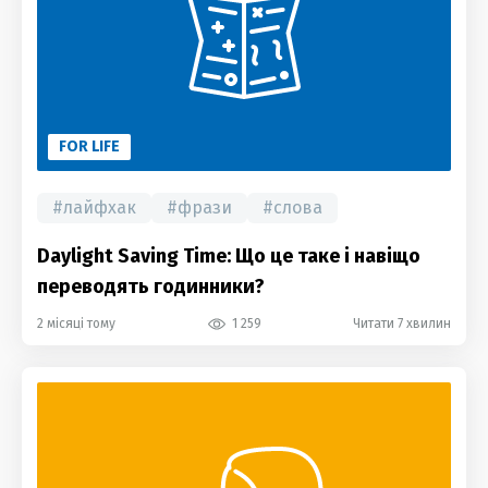
FOR LIFE
#
лайфхак
#
фрази
#
слова
Daylight Saving Time: Що це таке і навіщо
переводять годинники?
2 місяці тому
1 259
Читати 7 хвилин