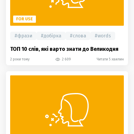
FOR USE
#
фрази
#
добірка
#
слова
#
words
ТОП 10 слів, які варто знати до Великодня
2 роки тому
2 609
Читати 5 хвилин