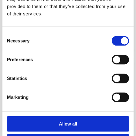
#
фрази
#
speaking
#
слова
+
2
provided to them or that they’ve collected from your use
of their services.
Як не втратити друзів через слово Okay:
Різниця між okay, ok, kk та k в англійській
Consent
мові
Necessary
Selection
5 років тому
74 527
Читати 5 хвилин
Preferences
Statistics
Marketing
Allow all
FOR FUN