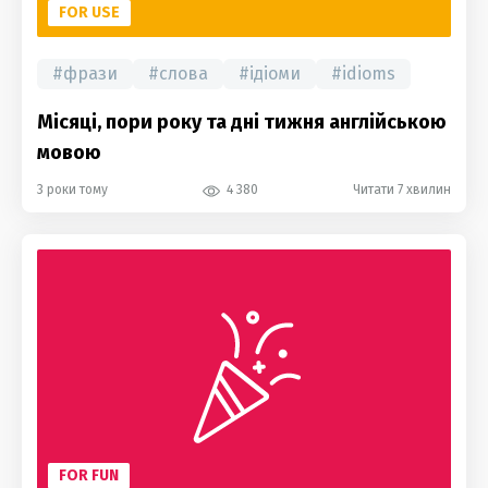
FOR USE
#
фрази
#
слова
#
ідіоми
#
idioms
Місяці, пори року та дні тижня англійською
мовою
3 роки тому
4 380
Читати 7 хвилин
FOR FUN