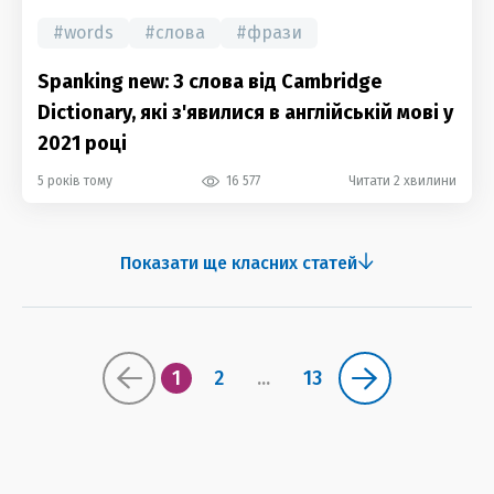
#
words
#
слова
#
фрази
Spanking new: 3 слова від Cambridge
Dictionary, які з'явилися в англійській мові у
2021 році
5 років тому
16 577
Читати 2 хвилини
Показати ще класних статей
1
2
...
13