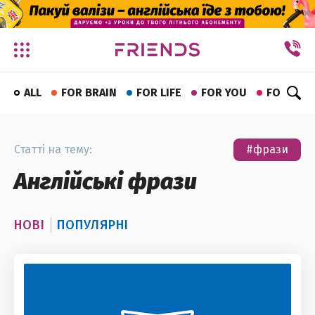
✕
ALL
FOR BRAIN
FOR LIFE
FOR YOU
FOR FUN
Статті на тему:
#фрази
Англійські фрази
НОВІ
ПОПУЛЯРНІ