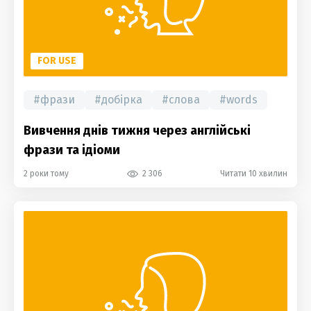
FOR USE
#
фрази
#
добірка
#
слова
#
words
Вивчення днів тижня через англійські
фрази та ідіоми
2 роки тому
2 306
Читати 10 хвилин