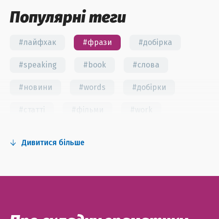
Популярні теги
#лайфхак
#фрази
#добірка
#speaking
#book
#слова
#новини
#words
#добірки
#статті
#фільми
#work
#fun
#тест
#інстаграм
Дивитися більше
#серіали
#відео
#правила
#grammar
#writing
#вправи
#пісні
#ідіоми
#лайфхаки