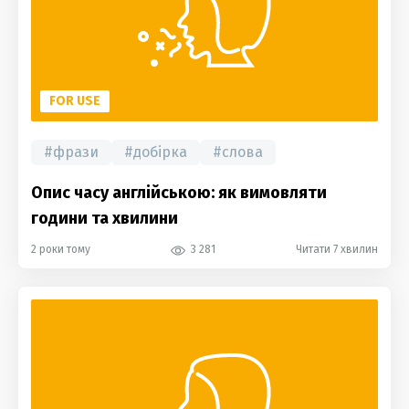
FOR USE
#
фрази
#
добірка
#
слова
Опис часу англійською: як вимовляти
години та хвилини
2 роки тому
3 281
Читати 7 хвилин