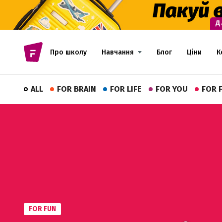
Про школу
Навчання
Блог
Ціни
К
ALL
FOR BRAIN
FOR LIFE
FOR YOU
FOR 
FOR FUN