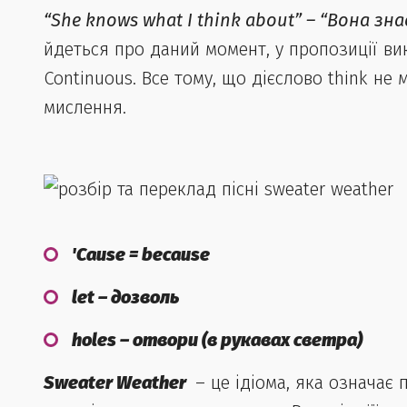
“She knows what I think about” – “Вона зн
йдеться про даний момент, у пропозиції вик
Continuous. Все тому, що дієслово think не м
мислення.
'Cause = because
let – дозволь
holes – отвори (в рукавах светра)
Sweater Weather
– це ідіома, яка означає 