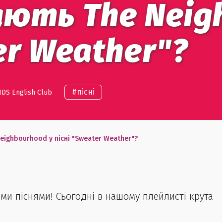
ають The Neig
er Weather"?
#
пісні
DS English Club
eighbourhood у пісні "Sweater Weather"?
ми піснями! Сьогодні в нашому плейлисті крута