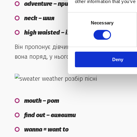
other information that you’ve
adventure – пригода
Consent
neck – шия
Necessary
Selection
high waisted – із завищеною талією
Він пропонує дівчині зігріти руки у рукавах 
вона поряд, у нього буквально зносить дах. 
Deny
mouth – рот
find out – виявити
wanna = want to