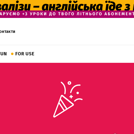
онтакти
FUN
FOR USE