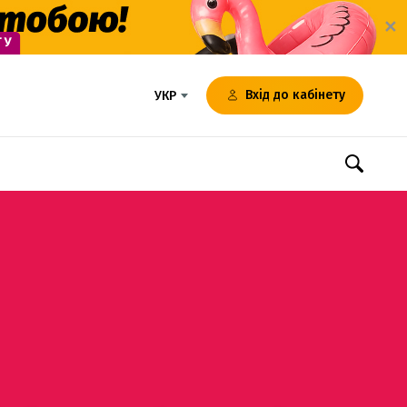
✕
Вхід до кабінету
УКР