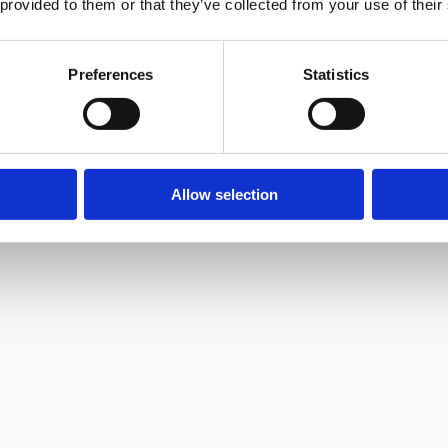
 provided to them or that they’ve collected from your use of their
Preferences
Statistics
його светра. Він хоче бути з нею, і від того, що
)
Allow selection