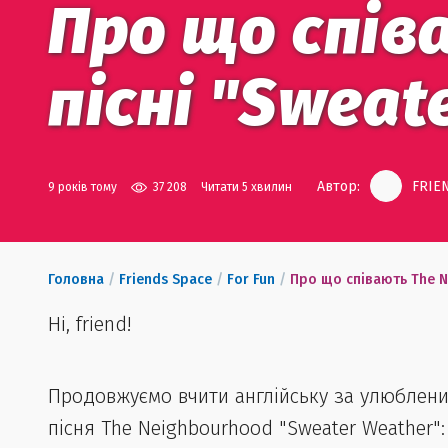
Про що спів
пісні "Sweat
Автор:
FRIEN
9 років тому
37 208
Читати 5 хвилин
Головна
/
Friends Space
/
For Fun
/
Про що співають The N
Hi, friend!
Продовжуємо вчити англійську за улюблени
пісня The Neighbourhood "Sweater Weather":