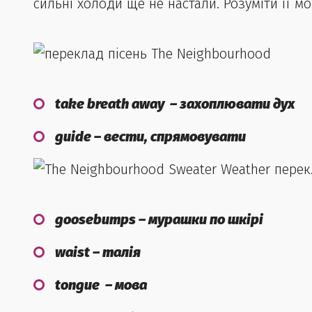
сильні холоди ще не настали. Розуміти її мо
take breath away – захоплювати дух
guide – вести, спрямовувати
goosebumps – мурашки по шкірі
waist – талія
tongue – мова