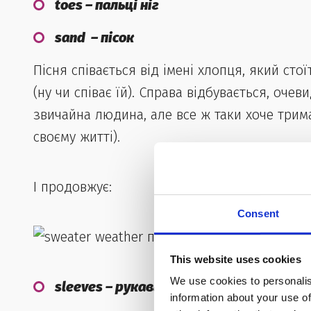
toes – пальці ніг
sand – пісок
Пісня співається від імені хлопця, який ст
(ну чи співає їй). Справа відбувається, очев
звичайна людина, але все ж таки хоче трима
своєму житті).
І продовжує:
Consent
This website uses cookies
We use cookies to personalis
sleeves – рукави
information about your use of