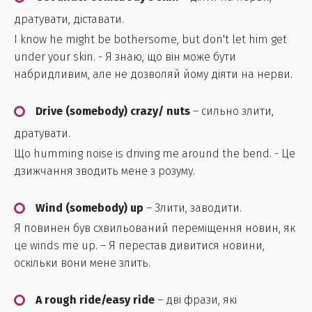
дратувати, діставати.
I know he might be bothersome, but don't let him get
under your skin. - Я знаю, що він може бути
набридливим, але не дозволяй йому діяти на нерви.
Drive (somebody) crazy/ nuts
– сильно злити,
дратувати.
Що humming noise is driving me around the bend. - Це
дзижчання зводить мене з розуму.
Wind (somebody) up
– Злити, заводити.
Я повинен був схвильований переміщення новин, як
це winds me up. – Я перестав дивитися новини,
оскільки вони мене злить.
A rough ride/easy ride
– дві фрази, які