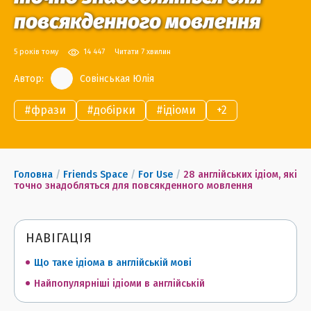
повсякденного мовлення
5 років тому
14 447
Читати 7 хвилин
Автор:
Совінськая Юлія
#
фрази
#
добірки
#
ідіоми
+
2
Головна
/
Friends Space
/
For Use
/
28 англійських ідіом, які
точно знадобляться для повсякденного мовлення
НАВІГАЦІЯ
Що таке ідіома в англійській мові
Найпопулярніші ідіоми в англійській