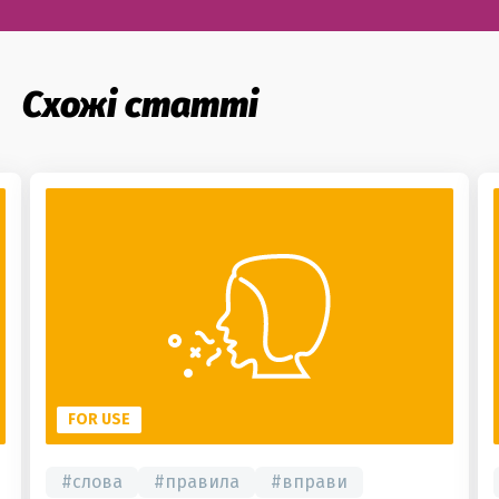
Схожі статті
FOR USE
#
слова
#
правила
#
вправи