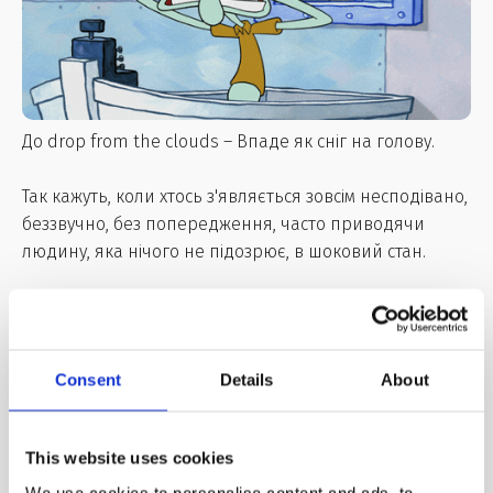
До drop from the clouds – Впаде як сніг на голову.
Так кажуть, коли хтось з'являється зовсім несподівано,
беззвучно, без попередження, часто приводячи
людину, яка нічого не підозрює, в шоковий стан.
Bolt from the blue
– несподівано або як грім
серед ясного неба.
Використовується, коли щось відбувається
Consent
Details
About
несподівано.
This website uses cookies
Drop a bombshell
– Повідомити несподівану
We use cookies to personalise content and ads, to