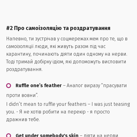
#2 Про самоізоляцію та роздратування
Напевно, ти зустрічав у соцмережах мем про те, що в
самоізоляції люди, які живуть разом під час
карантину, починають діяти один одному на нерви.
Тоді тримай добірку ідіом, які допоможуть висловити
роздратування.
Ruffle one’s feather
– Аналог виразу “прасувати
проти вовни”.
I didn’t mean to ruffle your feathers – I was just teasing
you. - Я не хотів робити на перекір - я просто
дражнив тебе.
Get under somebody's skin
– діяти на нерви,