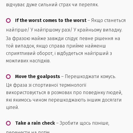
відчуває дуже сильний страх чи переляк.
If the worst comes to the worst
– Якщо станеться
найгірше/ У найгіршому разі/ У крайньому випадку.
За фразою майже завжди слідує певне рішення на
той випадок, якщо справа прийме найменш
сприятливий оборот, і відбудеться найгірший з
можливих наслідків.
Move the goalposts
– Перешкоджати комусь.
Ця фраза зі спортивної термінології
використовується в розмовах про поведінку людей,
які якимось чином перешкоджають іншим досягати
цілей.
Take a rain check
– Зробити щось пізніше,
перенести на потім.