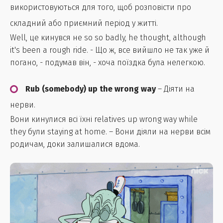
використовуються для того, щоб розповісти про
складний або приємний період у житті.
Well, це кинувся не so so badly, he thought, although
it's been a rough ride. - Що ж, все вийшло не так уже й
погано, - подумав він, - хоча поїздка була нелегкою.
Rub (somebody) up the wrong way
– Діяти на
нерви.
Вони кинулися всі їхні relatives up wrong way while
they були staying at home. – Вони діяли на нерви всім
родичам, доки залишалися вдома.