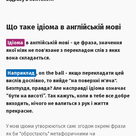
Що таке ідіома в англійській мові
Ідіома
в англійській мові - це фраза, значення
якої ніяк не пов'язане з перекладом слів з яких
вона складається.
Наприклад
,
on the ball
- якщо перекладати цей
вислів дослівно, то вийде "на поверхні м'яча".
Безглуздя, правда? Але насправді ідіома означає
“бути на висоті”. Так кажуть, коли в тебе все добре
виходить, нічого не валиться з рук і життя
прекрасне.
У мові ідіоми утворюються самі: згодом окремі фрази
як би "обростають" метафоричними чи