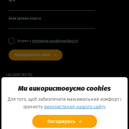
Ім'я
Електронна пошта
Згоден з
політикою конфіденційності
Передзвоніть мені
+48 (459) 569 152
Ми використовуємо cookies
Договір оферти
Для того, щоб забезпечити максимальний комфорт і
Політика конфіденційності
зручність
використання нашого сайту.
Використання Cookies
Погоджуюсь
© 2026 Friends English Club