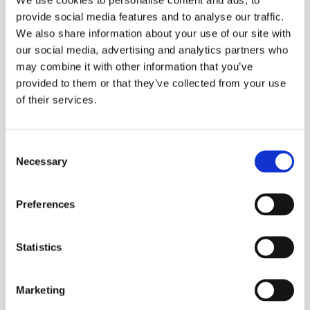
новину.
provide social media features and to analyse our traffic.
Вживається в тих ситуаціях, коли хтось робить заяву,
We also share information about your use of our site with
яка шокує все навколо, розповідає про те, що ніхто не
our social media, advertising and analytics partners who
очікував почути.
may combine it with other information that you’ve
provided to them or that they’ve collected from your use
To come up trumps
– вирішити якусь проблему
of their services.
несподівано краще, ніж ти міг припустити.
Вираз використовують тоді, коли йдеться про
Consent
ситуацію чи проблему, яка вирішилася набагато
Necessary
Selection
краще, ніж спочатку передбачалося.
Preferences
Chase rainbows
– Намагатися зробити щось
неможливе.
Statistics
Цю ідіому вживають, коли говорять про людину, яка
не дивлячись ні на що хоче досягти неможливого.
Marketing
Have one's head in the clouds
– вдаватися до