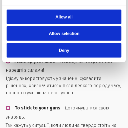
мрій і відірваних від реальності роздумів.
#4 Про мотивацію
Allow all
Наступні ідіоми англійською стануть у нагоді тобі,
якщо потрібно буде в розмові когось підбадьорити,
Allow selection
підштовхнути до прийняття рішення або просто
обговорити чийсь успіх англійською.
Deny
Make up your mind
– Наважуйся! Зберися вже
нарешті з силами!
Ідіому використовують у значенні «ухвалити
рішення», «визначитися» після деякого періоду часу,
повного сумнівів та нерішучості.
To stick to your guns
– Дотримуватися своїх
знарядь.
Так кажуть у ситуації, коли людина твердо стоїть на