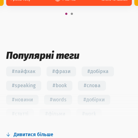
Популярні теги
#лайфхак
#фрази
#добірка
#speaking
#book
#слова
#новини
#words
#добірки
#статті
#фільми
#work
#fun
#тест
#інстаграм
Дивитися більше