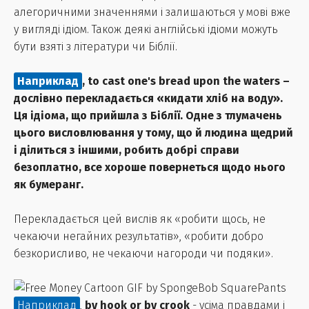
алегоричними значеннями і залишаються у мові вже
у вигляді ідіом. Також деякі англійські ідіоми можуть
бути взяті з літератури чи Біблії.
Наприклад
,
to cast one's bread upon the waters
–
дослівно перекладається «кидати хліб на воду».
Ця ідіома, що прийшла з Біблії. Одне з тлумачень
цього висловлювання у тому, що й людина щедрий
і ділиться з іншими, робить добрі справи
безоплатно, все хороше повернеться щодо нього
як бумеранг.
Перекладається цей вислів як «робити щось, не
чекаючи негайних результатів», «робити добро
безкорисливо, не чекаючи нагороди чи подяки».
Наприклад
,
by hook or by crook
- усіма правдами і