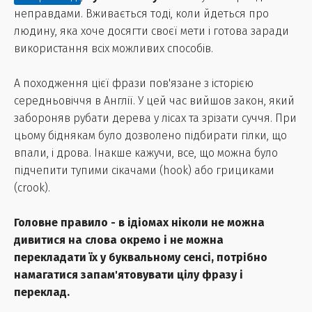
неправдами. Вживається тоді, коли йдеться про
людину, яка хоче досягти своєї мети і готова заради
використання всіх можливих способів.
А походження цієї фрази пов'язане з історією
середньовіччя в Англії. У цей час вийшов закон, який
забороняв рубати дерева у лісах та зрізати суччя. При
цьому біднякам було дозволено підбирати гілки, що
впали, і дрова. Інакше кажучи, все, що можна було
підчепити тупими сікачами (hook) або грициками
(crook).
Головне правило - в ідіомах ніколи не можна
дивитися на слова окремо і не можна
перекладати їх у буквальному сенсі, потрібно
намагатися запам'ятовувати цілу фразу і
переклад.