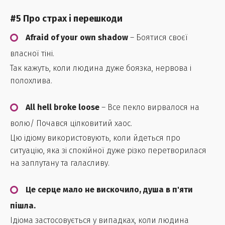
#5 Про страх і перешкоди
Afraid of your own shadow
– Боятися своєї
власної тіні.
Так кажуть, коли людина дуже боязка, нервова і
полохлива.
All hell broke loose
– Все пекло вирвалося на
волю/ Почався цілковитий хаос.
Цю ідіому використовують, коли йдеться про
ситуацію, яка зі спокійної дуже різко перетворилася
на заплутану та галасливу.
Це серце мало не вискочило, душа в п'яти
пішла.
Ідіома застосовується у випадках, коли людина