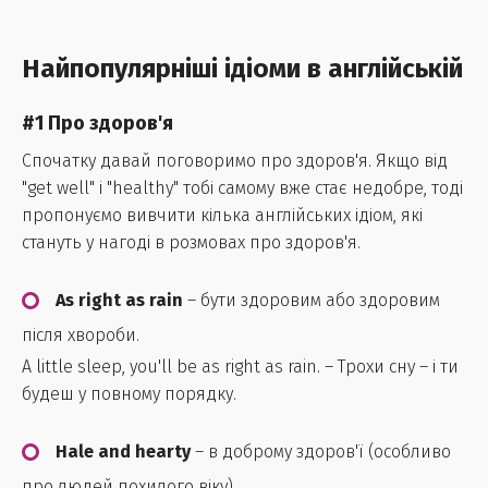
Найпопулярніші ідіоми в англійській
#1 Про здоров'я
Спочатку давай поговоримо про здоров'я. Якщо від
"get well" і "healthy" тобі самому вже стає недобре, тоді
пропонуємо вивчити кілька англійських ідіом, які
стануть у нагоді в розмовах про здоров'я.
As right as rain
– бути здоровим або здоровим
після хвороби.
A little sleep, you'll be as right as rain. – Трохи сну – і ти
будеш у повному порядку.
Hale and hearty
– в доброму здоров'ї (особливо
про людей похилого віку).