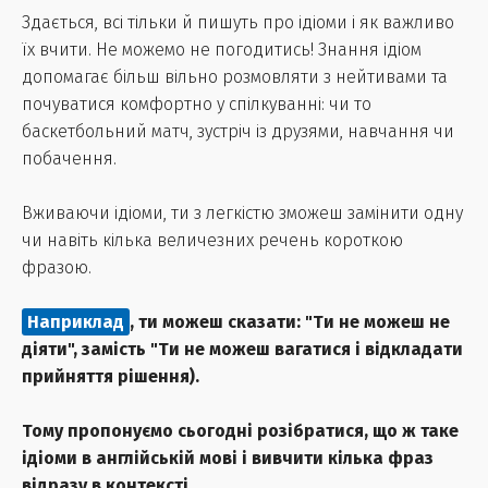
Здається, всі тільки й пишуть про ідіоми і як важливо
їх вчити. Не можемо не погодитись! Знання ідіом
допомагає більш вільно розмовляти з нейтивами та
почуватися комфортно у спілкуванні: чи то
баскетбольний матч, зустріч із друзями, навчання чи
побачення.
Вживаючи ідіоми, ти з легкістю зможеш замінити одну
чи навіть кілька величезних речень короткою
фразою.
Наприклад
, ти можеш сказати:
"Ти не можеш не
діяти", замість
"Ти не можеш вагатися і відкладати
прийняття рішення).
Тому пропонуємо сьогодні розібратися, що ж таке
ідіоми в англійській мові і вивчити кілька фраз
відразу в контексті.