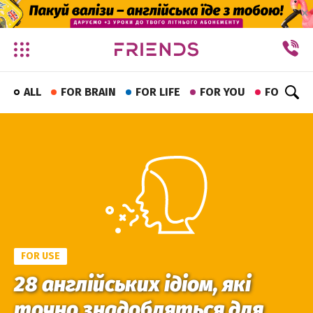
✕
ALL
FOR BRAIN
FOR LIFE
FOR YOU
FOR FUN
FOR USE
28 англійських ідіом, які
точно знадобляться для