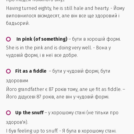
Having turned eighty, he is still hale and hearty. - Йому
виповнилося вісімдесят, але він все ще здоровий і
бадьорий.
In pink (of something)
– бути в хорошій формі.
She is in the pink and is doing very well. - Вона у
чудовій формі, і в неї все добре.
Fit as a fiddle
– бути у чудовій формі, бути
здоровим
Його grandfather є 87 років тому, але це fit as fiddle. –
Його дідусеві 87 років, але він у чудовій формі.
Up the snuff
– у хорошому стані (не тільки про
здоров'я).
I був feeling up to snuff. - Я була в хорошому стані.