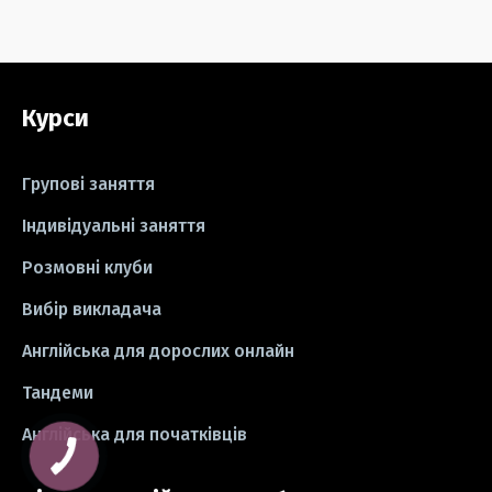
#серіали
#відео
#правила
#grammar
#writing
#вправи
Курси
#пісні
#ідіоми
#лайфхаки
#тести
#книги
#instagram
Групові заняття
#школа
#ігри
#business letter
Індивідуальні заняття
Розмовні клуби
#СV
#резюме
#modal verbs
Вибір викладача
#idioms
#есе
#есе
#exam
Англійська для дорослих онлайн
Тандеми
Англійська для початківців