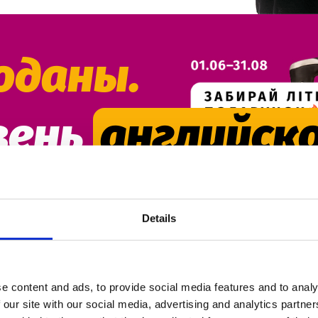
... так и есть! 😉
оданы.
ячам наших студентов с
 в онлайн-школу Friends Online
вень
английско
 Об их заботливости и
СИТЕЛЯМИ?
Details
ебе на каждом этапе обучения!
Записаться на пробный урок
e content and ads, to provide social media features and to analy
ледить за своим прогрессом в
 our site with our social media, advertising and analytics partn
который будет мотивировать