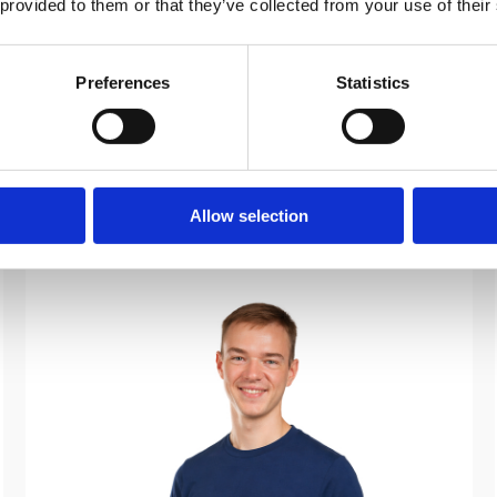
 provided to them or that they’ve collected from your use of their
-тичеры
Preferences
Statistics
ись и путались, было жутко
😉
ртфоне в любом месте — дома,
Allow selection
скому для людей, которые не
эти курсы помогли им добиться