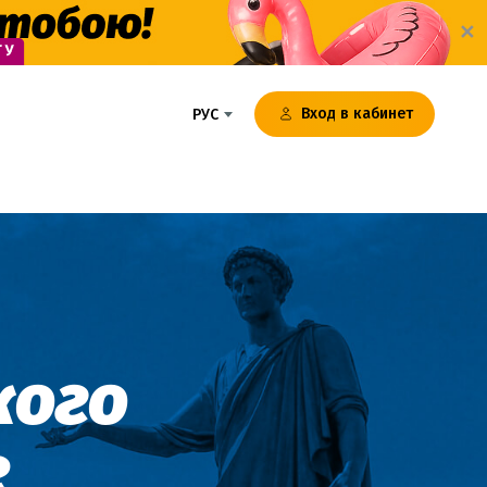
✕
Вход в кабинет
РУС
кого
е