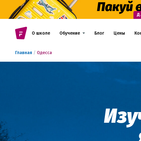
О школе
Обучение
Блог
Цены
Ко
Главная
/
Одесса
Изу