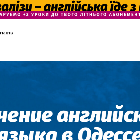
нтакты
чение английс
языка в Одесс