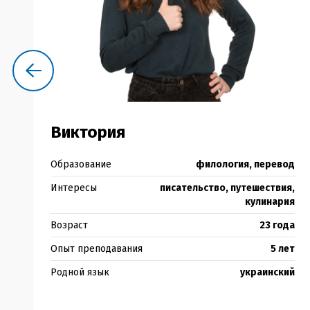
Виктория
я
Образование
филология, перевод
й
Интересы
писательство, путешествия,
к
кулинария
а
Возраст
23 года
а
Опыт преподавания
5 лет
й
Родной язык
украинский