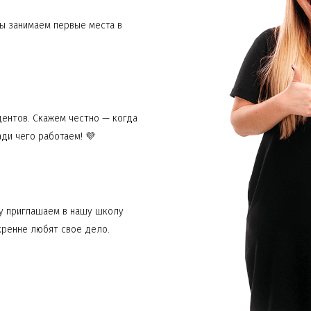
мы занимаем первые места в
дентов. Скажем честно — когда
ди чего работаем! 💜
му приглашаем в нашу школу
кренне любят свое дело.
учайно уснули. С тех пор мы