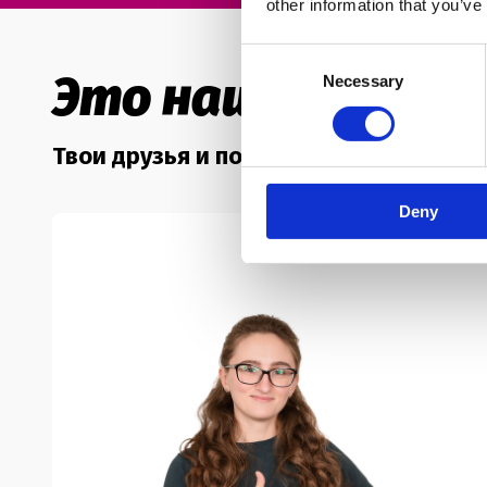
other information that you’ve
тебя и поможет в учебе 💪
Consent
Это наши френд
Necessary
Selection
Онлайн-домашка
Раньше домашку делали на распечатках — они вечно терял
Твои друзья и помощники в обучении 
неудобно 🙄 А теперь задания можно делать прямо в сма
в метро, в кафешке возле дома. Удобно, правда? 😊
Deny
Бесплатные спецкурсы по грамматике
Во время пандемии мы разработали видеокурсы по англий
смогли продолжить обучение из-за карантина. Надеемся, 
цели — а теперь помогут и тебе!