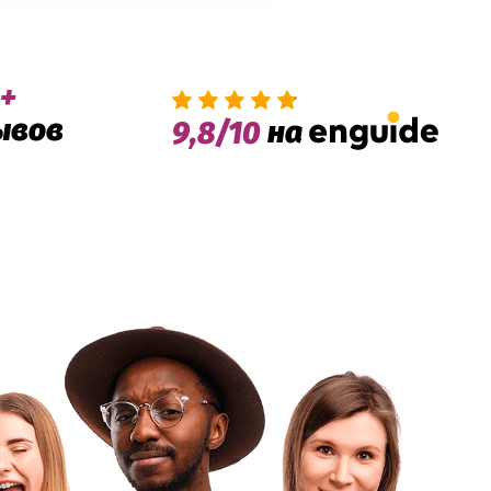
+
ывов
на
9,8/10