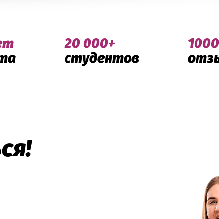
ет
20 000+
1000
та
студентов
отз
ся!