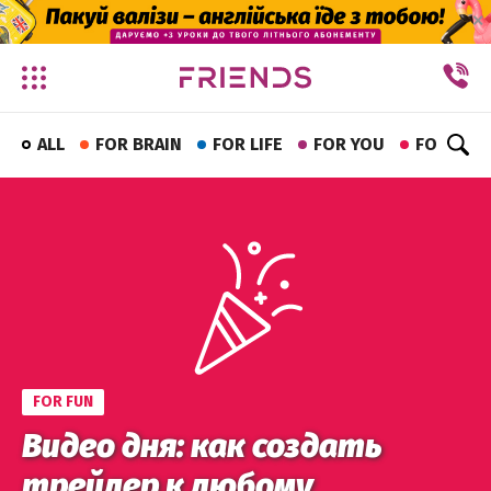
✕
ALL
FOR BRAIN
FOR LIFE
FOR YOU
FOR FUN
FOR FUN
Видео дня: как создать
трейлер к любому