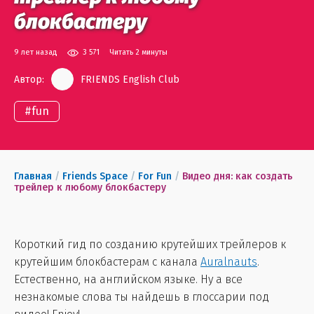
блокбастеру
9 лет назад
3 571
Читать 2 минуты
Автор:
FRIENDS English Club
#
fun
Главная
/
Friends Space
/
For Fun
/
Видео дня: как создать
трейлер к любому блокбастеру
Короткий гид по созданию крутейших трейлеров к
крутейшим блокбастерам с канала
Auralnauts
.
Естественно, на английском языке. Ну а все
незнакомые слова ты найдешь в глоссарии под