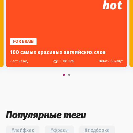
hot
FOR BRAIN
100 самых красивых английских слов
7 лет назад
1 183 624
Читать 10 минут
Популярные теги
#лайфхак
#фразы
#подборка