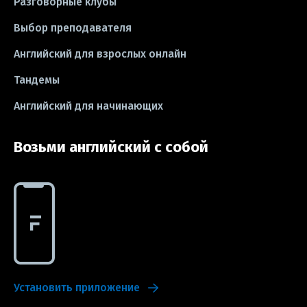
Разговорные клубы
#CV
#резюме
#modal verbs
Выбор преподавателя
#idioms
#эссе
#эссе
Английский для взрослых онлайн
#exam
Тандемы
Английский для начинающих
Возьми английский с собой
Установить приложение