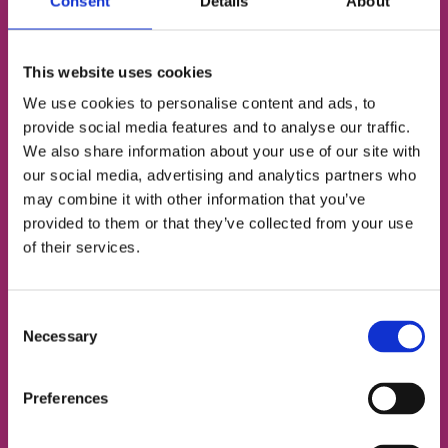
Consent
Details
About
Определим твой уровень
This website uses cookies
We use cookies to personalise content and ads, to
Подберём подходящий тип занятий
provide social media features and to analyse our traffic.
We also share information about your use of our site with
Познакомим с твоим будущим френд-
our social media, advertising and analytics partners who
тичером
may combine it with other information that you’ve
provided to them or that they’ve collected from your use
ИМЯ
of their services.
Consent
НОМЕР ТЕЛЕФОНА
Necessary
Selection
Preferences
ЭЛЕКТРОННАЯ ПОЧТА