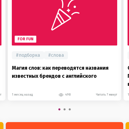
FOR FUN
#
подборка
#
слова
Магия слов: как переводятся названия
известных брендов с английского
т
1 месяц назад
498
Читать 7 минут