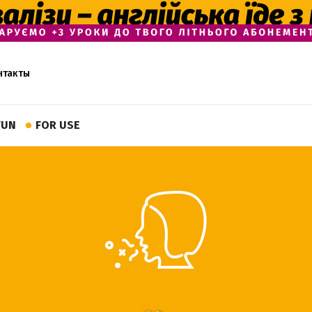
нтакты
FUN
FOR USE