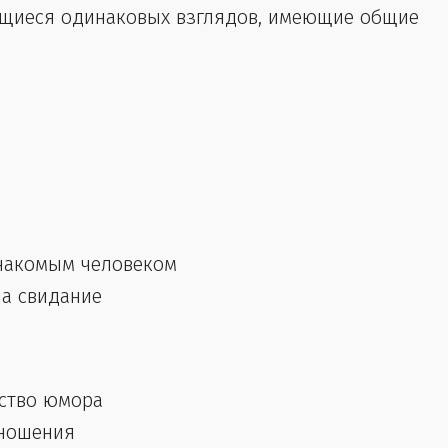
ющиеся одинаковых взглядов, имеющие общие
езнакомым человеком
на свидание
вство юмора
отношения