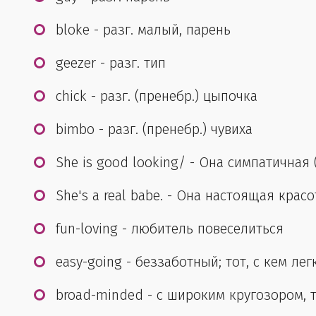
bloke - разг. малый, парень
geezer - разг. тип
chick - разг. (пренебр.) цыпочка
bimbo - разг. (пренебр.) чувиха
She is good looking/ - Она симпатичная 
She's a real babe. - Она настоящая красо
fun-loving - любитель повеселиться
easy-going - беззаботный; тот, с кем ле
broad-minded - с широким кругозором,