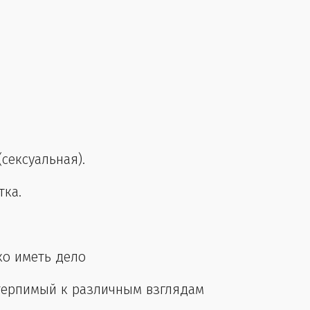
(сексуальная).
тка.
гко иметь дело
 терпимый к различным взглядам