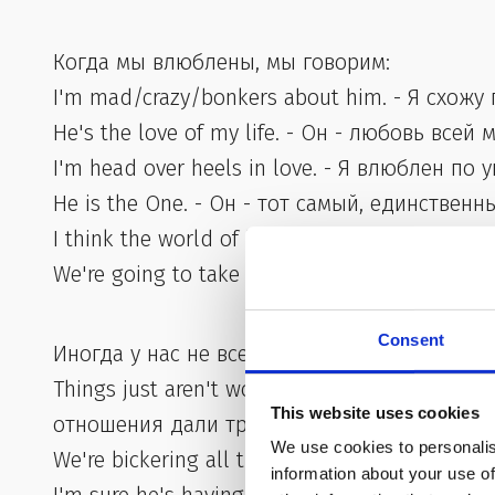
Когда мы влюблены, мы говорим:
I'm mad/crazy/bonkers about him. - Я схожу 
He's the love of my life. - Он - любовь всей
I'm head over heels in love. - Я влюблен по 
He is the One. - Он - тот самый, единствен
I think the world of him. - Я о нем высокого
We're going to take the plunge. - Мы собир
Consent
Иногда у нас не все гладко:
Things just aren't working out between us. 
This website uses cookies
отношения дали трещину).
We use cookies to personalis
We're bickering all the time. - Мы все время
information about your use of