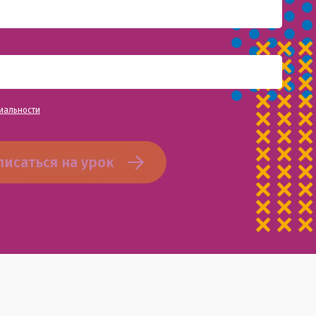
иальности
писаться на урок