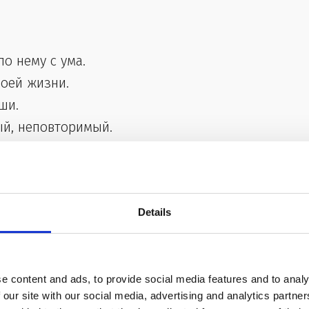
по нему с ума.
 моей жизни.
уши.
ный, неповторимый.
 мнения.
аемся пойти на решительный шаг.
Details
- Мы перестали ладить друг с другом (наши
e content and ads, to provide social media features and to analy
 ссоримся по пустякам.
 our site with our social media, advertising and analytics partn