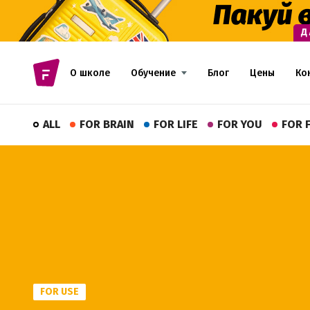
О школе
Обучение
Блог
Цены
Ко
ALL
FOR BRAIN
FOR LIFE
FOR YOU
FOR 
FOR USE