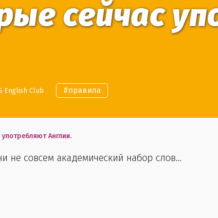
орые сейчас у
#
правила
 English Club
 употребляют Англии.
 не совсем академический набор слов...