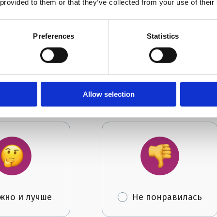
н с кем-то встречается (у него есть любовница)!
 provided to them or that they’ve collected from your use of their
Preferences
Statistics
ья?
Allow selection
жно и лучше
Не понравилась