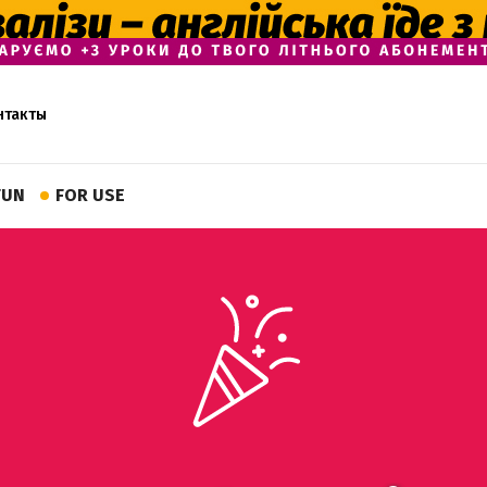
нтакты
FUN
FOR USE