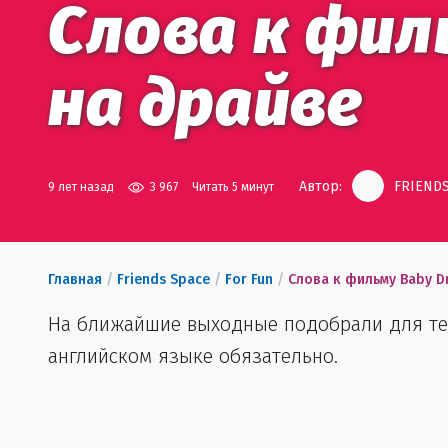
Слова к фил
на драйве
Автор:
FRIENDS
9 лет назад
3 967
Читать 5 минут
Главная
/
Friends Space
/
For Fun
/
Слова к фильму Baby D
На ближайшие выходные подобрали для теб
английском языке обязательно.