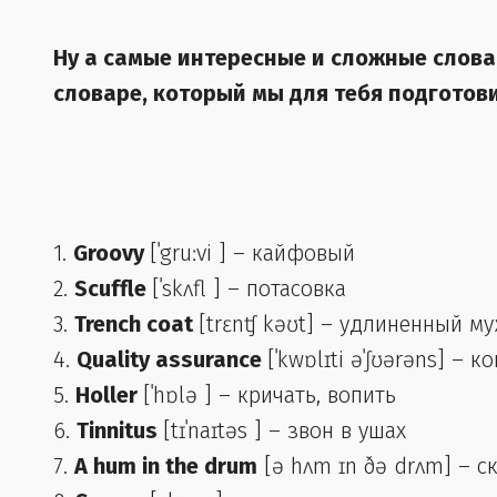
Ну а самые интересные и сложные слова
словаре, который мы для тебя подготов
1.
Groovy
[ˈgruːvi ] – кайфовый
2.
Scuffle
[ˈskʌfl ] – потасовка
3.
Trench coat
[trɛnʧ kəʊt] – удлиненный м
4.
Quality assurance
[ˈkwɒlɪti əˈʃʊərəns] – 
5.
Holler
[ˈhɒlə ] – кричать, вопить
6.
Tinnitus
[tɪˈnaɪtəs ] – звон в ушах
7.
A hum in the drum
[ə hʌm ɪn ðə drʌm] – с