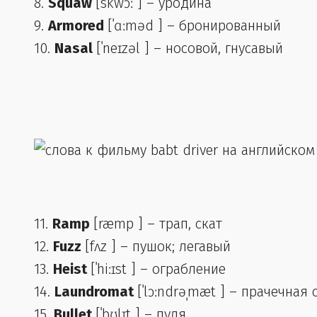
8.
Squaw
[skwɔː ] – уродина
9.
Armored
[ˈɑːməd ] – бронированный
10.
Nasal
[ˈneɪzəl ] – носовой, гнусавый
11.
Ramp
[ræmp ] – трап, скат
12.
Fuzz
[fʌz ] – пушок; легавый
13.
Heist
[ˈhiːɪst ] – ограбление
14.
Laundromat
[ˈlɔːndrəˌmæt ] – прачечна
15.
Bullet
[ˈbʊlɪt ] – пуля