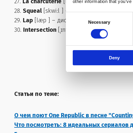
27.
La charcuterie
[lɑː ʃɑːˈkuːt(ə)ri] – закусо
other information that you’ve
28.
Squeal
[skwiːl ] – скрип, вопль
Consent
29.
Lap
[læp ] – дистанция
Necessary
Selection
30.
Intersection
[ˌɪntə(ː)ˈsɛkʃən] – перекресто
Deny
Статьи по теме:
О чем поют One Republic в песне "Countin
Что посмотреть: 8 идеальных сериалов д