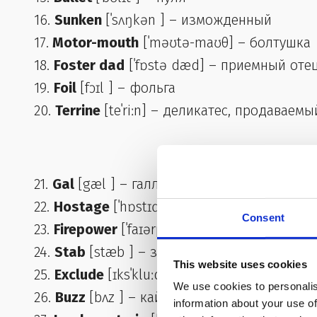
16.
Sunken
[ˈsʌŋkən ] – изможденный
17.
Motor-mouth
[ˈməʊtə-maʊθ] – болтушка
18.
Foster dad
[ˈfɒstə dæd] – приемный оте
19.
Foil
[fɔɪl ] – фольга
20.
Terrine
[teˈriːn] – деликатес, продаваем
21.
Gal
[gæl ] – галлон
22.
Hostage
[ˈhɒstɪʤ ] – заложник
Consent
23.
Firepower
[ˈfaɪərpaʊər] – скорострельнос
24.
Stab
[stæb ] – заколоть ножом
This website uses cookies
25.
Exclude
[ɪksˈkluːd ] – не допускать, искл
We use cookies to personalis
26.
Buzz
[bʌz ] – кайф
information about your use of