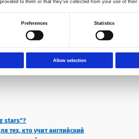
чная
 provided to them or that they’ve collected from your use of their
Preferences
Statistics
к
Allow selection
g stars"?
ля тех, кто учит английский