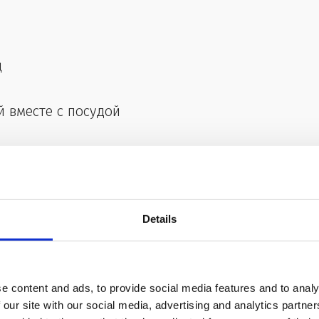
ц
ый вместе с посудой
Details
ть
ючать
e content and ads, to provide social media features and to analy
 our site with our social media, advertising and analytics partn