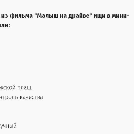
 из фильма "Малыш на драйве" ищи в мини-
или:
ужской плащ
контроль качества
кучный