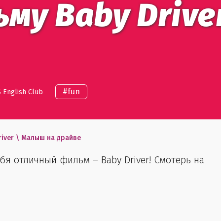
ьму Baby Driv
#
fun
 English Club
river \ Малыш на драйве
я отличный фильм – Baby Driver! Смотерь на