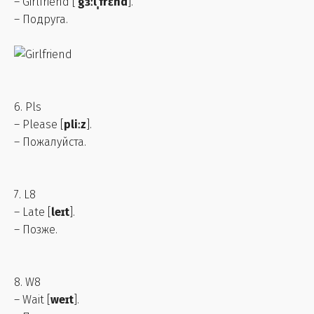
– Girlfriend [
ˈgɜːlˌfrɛnd
].
– Подруга.
6. Pls
– Please [
pliːz
].
– Пожалуйста.
7. L8
– Late [
leɪt
].
– Позже.
8. W8
– Wait [
weɪt
].