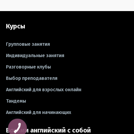
#grammar
#writing
#упражнения
Курсы
#песни
#идиомы
#лайфхаки
#тесты
#книги
#instagram
Групповые занятия
#школа
#игры
#business letter
Индивидуальные занятия
Разговорные клубы
#CV
#резюме
#modal verbs
Выбор преподавателя
#idioms
#эссе
#эссе
Английский для взрослых онлайн
#exam
Тандемы
Английский для начинающих
Возьми английский с собой