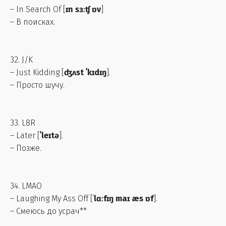
– In Search Of [
ɪn sɜːʧ ɒv
]
– В поисках.
32. J/K
– Just Kidding [
ʤʌst ˈkɪdɪŋ
].
– Просто шучу.
33. L8R
– Later [
ˈleɪtə
].
– Позже.
34. LMAO
– Laughing My Ass Off [ˈ
lɑːfɪŋ maɪ æs ɒf
].
– Смеюсь до усрач**