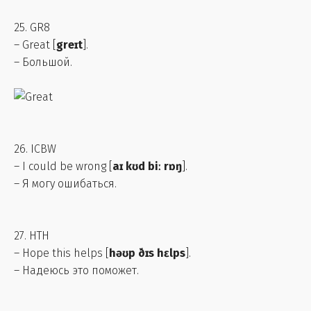
25. GR8
– Great [
greɪt
].
– Большой.
26. ICBW
– I could be wrong [
aɪ kʊd biː rɒŋ
].
– Я могу ошибаться.
27. HTH
– Hope this helps [
həʊp ðɪs hɛlps
].
– Надеюсь это поможет.