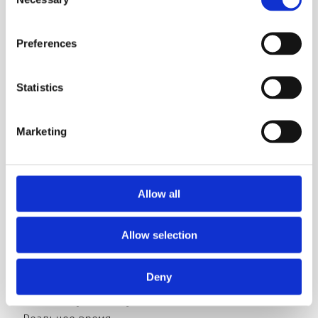
Selection
41. OT
– Off Topic [
ɒf ˈtɒpɪk
].
Preferences
– Не по теме.
Statistics
42. POV
– Point Of View [
pɔɪnt ɒv vjuː
].
Marketing
– Точка зрения.
Allow all
43. RBTL
– Read Between The Lines [
riːd bɪˈtwiːn ðə laɪnz
].
– Читай между строк.
Allow selection
Deny
44. RT
– Real Time [
rɪəl taɪm
].