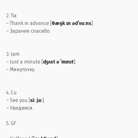
2. Tia
– Thank in advance [
θæŋk ɪn ədˈvɑːns
].
– Заранее спасибо.
3. Jam
– Just a minute [
ʤʌst ə ˈmɪnɪt
].
– Минуточку.
4. Cu
– See you [
siː juː
].
– Увидимся.
5. Gf