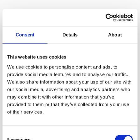
38. NP
– No Problem [
nəʊ ˈprɒbləm
].
– Нет проблем.
Consent
Details
About
39. OIC
This website uses cookies
– Oh, I See [
əʊ, aɪ siː
].
We use cookies to personalise content and ads, to
– Ооо, я вижу.
provide social media features and to analyse our traffic.
We also share information about your use of our site with
our social media, advertising and analytics partners who
40. OMG
may combine it with other information that you’ve
– Oh My God [
əʊ maɪ gɒd
].
provided to them or that they’ve collected from your use
– О мой Бог.
of their services.
Consent
Necessary