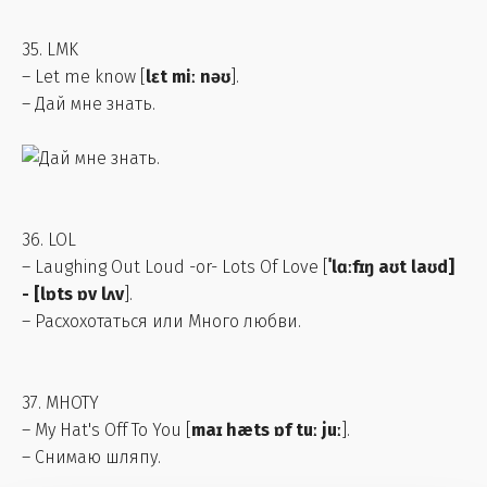
35. LMK
– Let me know [
lɛt miː nəʊ
].
– Дай мне знать.
36. LOL
– Laughing Out Loud -or- Lots Of Love [
ˈlɑːfɪŋ aʊt laʊd]
- [lɒts ɒv lʌv
].
– Расхохотаться или Много любви.
37. MHOTY
– My Hat's Off To You [
maɪ hæts ɒf tuː juː
].
– Снимаю шляпу.