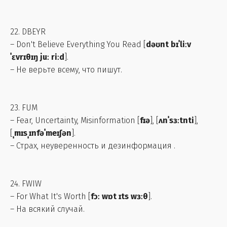
22. DBEYR
– Don't Believe Everything You Read [
dəʊnt bɪˈliːv
ˈɛvrɪθɪŋ juː riːd
].
– Не верьте всему, что пишут.
23. FUM
– Fear, Uncertainty, Misinformation [
fɪə
], [
ʌnˈsɜːtnti
],
[
ˌmɪsˌɪnfəˈmeɪʃən
].
– Страх, неуверенность и дезинформация .
24. FWIW
– For What It's Worth [
fɔː wɒt ɪts wɜːθ
].
– На всякий случай.