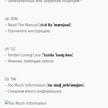
– Запечатанный или Закрепив поцелуем*
48. RTM
– Read The Manual [
riːd ðə ˈmænjʊəl
].
– Прочитать инструкцию.
49. TLC
– Tender Loving Care [
ˈtɛndə ˈlʌvɪŋ keə
].
– Нежная, любящая забота.
50. TMI
– Too Much Information [
tuː mʌʧ ˌɪnfəˈmeɪʃən
].
– Слишком много информации.