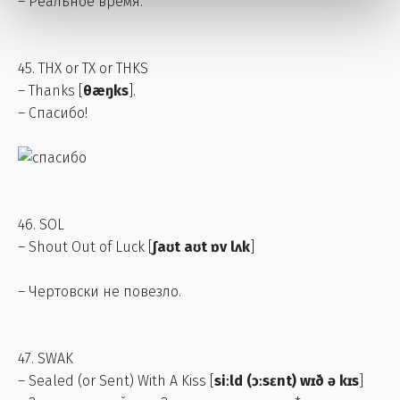
– Реальное время.
45. THX or TX or THKS
– Thanks [
θæŋks
].
– Спасибо!
46. SOL
– Shout Out of Luck [
ʃaʊt aʊt ɒv lʌk
]
– Чертовски не повезло.
47. SWAK
– Sealed (or Sent) With A Kiss [
siːld (ɔːsɛnt) wɪð ə kɪs
]