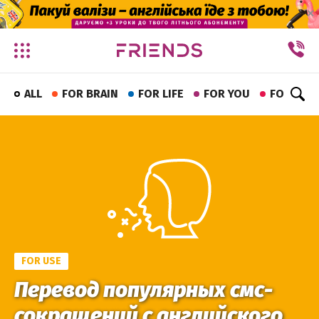
✕
ALL
FOR BRAIN
FOR LIFE
FOR YOU
FOR FUN
FOR USE
Перевод популярных смс-
сокращений с английского