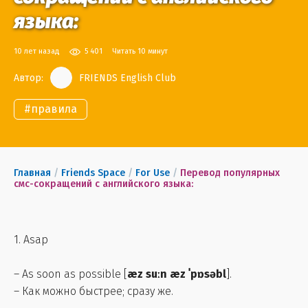
языка:
10 лет назад
5 401
Читать 10 минут
Автор:
FRIENDS English Club
#
правила
Главная
/
Friends Space
/
For Use
/
Перевод популярных
смс-сокращений с английского языка:
1. Asap
– As soon as possible [
æz suːn æz ˈpɒsəbl
].
– Как можно быстрее; сразу же.