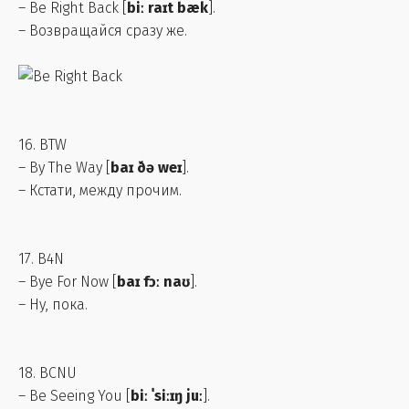
– Be Right Back [
biː raɪt bæk
].
– Возвращайся сразу же.
16. BTW
– By The Way [
baɪ ðə weɪ
].
– Кстати, между прочим.
17. B4N
– Bye For Now [
baɪ fɔː naʊ
].
– Ну, пока.
18. BCNU
– Be Seeing You [
biː ˈsiːɪŋ juː
].