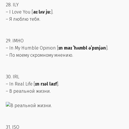
28. ILY
– I Love You [
aɪ lʌv juː
].
– Я люблю тебя.
29. IMHO
– In My Humble Opinion [
ɪn maɪ ˈhʌmbl əˈpɪnjən
].
– По моему скромному мнению.
30. IRL
– In Real Life [
ɪn rɪəl laɪf
].
– В реальной жизни.
31. ISO