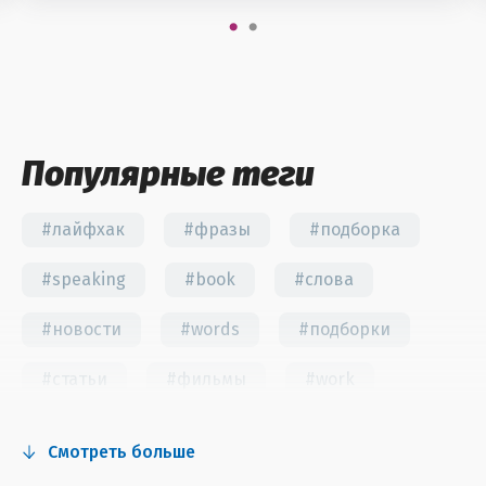
Популярные теги
#лайфхак
#фразы
#подборка
#speaking
#book
#слова
#новости
#words
#подборки
#статьи
#фильмы
#work
#fun
#тест
#инстаграм
Смотреть больше
#сериалы
#видео
#правила