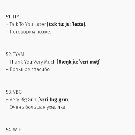
51. TTYL
– Talk To You Later [
tɔːk tuː juː ˈleɪtə
].
– Поговорим позже.
52. TYVM
– Thank You Very Much [
θæŋk juː ˈvɛri mʌʧ
].
– Большое спасибо.
53. VBG
– Very Big Grin [
ˈvɛri bɪg grɪn
].
– Очень большая ухмылка.
54. WTF