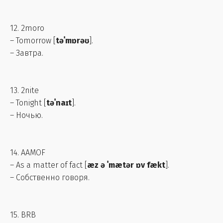
12. 2moro
– Tomorrow [
təˈmɒrəʊ
].
– Завтра.
13. 2nite
– Tonight [
təˈnaɪt
].
– Ночью.
14. AAMOF
– As a matter of fact [
æz ə ˈmætər ɒv fækt
].
– Собственно говоря.
15. BRB