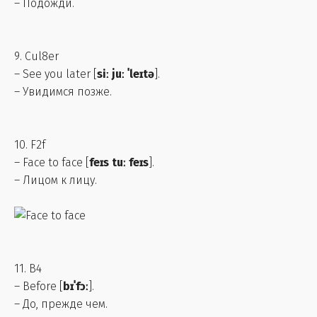
– Подожди.
9. Cul8er
– See you later [
siː juː ˈleɪtə
].
– Увидимся позже.
10. F2f
– Face to face [
feɪs tuː feɪs
].
– Лицом к лицу.
11. B4
– Before [
bɪˈfɔː
].
– До, прежде чем.