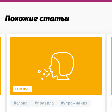
Похожие статьи
FOR USE
#
слова
#
правила
#
упражнения