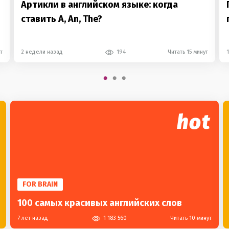
Артикли в английском языке: когда
ставить A, An, The?
т
2 недели назад
194
Читать 15 минут
hot
FOR BRAIN
100 самых красивых английских слов
7 лет назад
1 183 560
Читать 10 минут