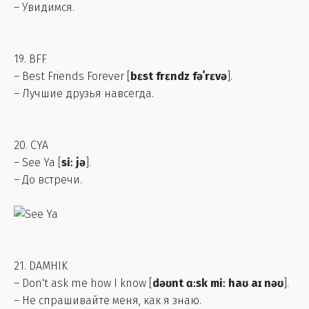
– Увидимся.
19. BFF
– Best Friends Forever [
bɛst frɛndz fəˈrɛvə
].
– Лучшие друзья навсегда.
20. CYA
– See Ya [
siː jə
].
– До встречи.
21. DAMHIK
– Don't ask me how I know [
dəʊnt ɑːsk miː haʊ aɪ nəʊ
].
– Не спрашивайте меня, как я знаю.