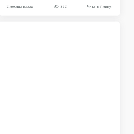
2 месяца назад
392
Читать 7 минут
last
 языке: когда ставить A, An, The?