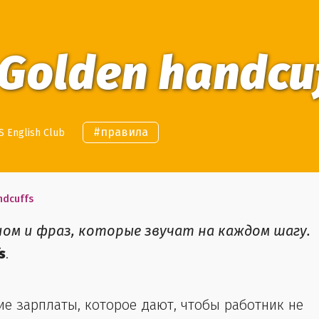
Golden handcu
#
правила
 English Club
ndcuffs
иом и фраз, которые звучат на каждом шагу.
s
.
е зарплаты, которое дают, чтобы работник не