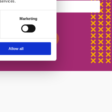
 services.
Marketing
иальности
писаться на урок
Allow all