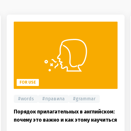
FOR USE
#
words
#
правила
#
grammar
Порядок прилагательных в английском:
почему это важно и как этому научиться