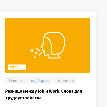
FOR USE
#
слова
#
подборки
#
правила
Разница между Job и Work. Слова для
трудоустройства