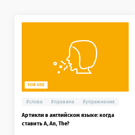
FOR USE
#
слова
#
правила
#
упражнения
Артикли в английском языке: когда
ставить A, An, The?