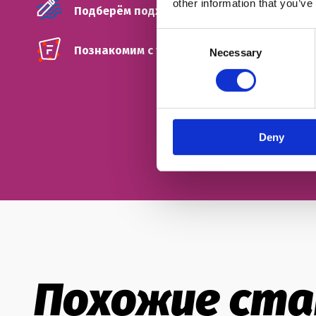
other information that you’ve
Подберём подходящий тип занятий
Consent
Познакомим с твоим будущим френд-тиче
Necessary
Selection
Deny
Похожие ст