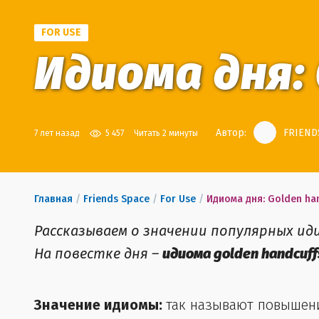
FOR USE
Идиома дня: 
Автор:
FRIENDS
7 лет назад
5 457
Читать 2 минуты
Главная
/
Friends Space
/
For Use
/
Идиома дня: Golden ha
Рассказываем о значении популярных ид
На повестке дня –
идиома golden handcuff
Значение идиомы:
так называют повышени