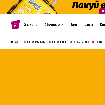
О школе
Обучение
Блог
Цены
Ко
ALL
FOR BRAIN
FOR LIFE
FOR YOU
FOR 