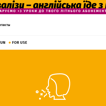
нтакты
FUN
FOR USE