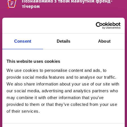
Познайомимо з твоїм майбутнім френд-
тічером
ІМ'Я
Consent
Details
About
НОМЕР ТЕЛЕФОНУ
This website uses cookies
We use cookies to personalise content and ads, to
ЕЛЕКТРОННА ПОШТА
provide social media features and to analyse our traffic.
We also share information about your use of our site with
our social media, advertising and analytics partners who
may combine it with other information that you’ve
Згоден із
політикою конфіденційності
provided to them or that they’ve collected from your use
of their services.
Записатися на урок