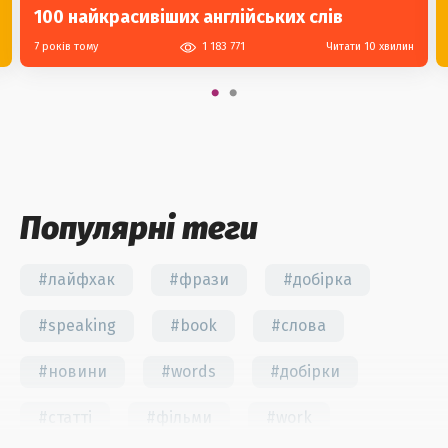
100 найкрасивіших англійських слів
7 років тому
1 183 771
Читати 10 хвилин
Популярні теги
#лайфхак
#фрази
#добірка
#speaking
#book
#слова
#новини
#words
#добірки
#статті
#фільми
#work