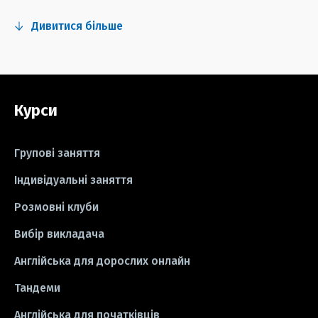
#fun
#тест
#інстаграм
Дивитися більше
#серіали
#відео
#правила
#grammar
#writing
#вправи
Курси
#пісні
#ідіоми
#лайфхаки
#тести
#книги
#instagram
Групові заняття
#школа
#ігри
#business letter
Індивідуальні заняття
Розмовні клуби
#СV
#резюме
#modal verbs
Вибір викладача
#idioms
#есе
#есе
#exam
Англійська для дорослих онлайн
Тандеми
Англійська для початківців