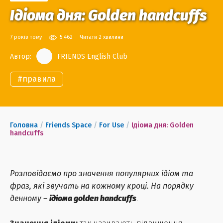
Ідіома дня: Golden handcuffs
7 років тому
5 462
Читати 2 хвилини
Автор:
FRIENDS English Club
#
правила
Головна
/
Friends Space
/
For Use
/
Ідіома дня: Golden
handcuffs
Розповідаємо про значення популярних ідіом та
фраз, які звучать на кожному кроці. На порядку
денному –
ідіома golden handcuffs
.