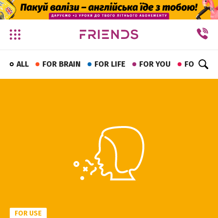
✕
ALL
FOR BRAIN
FOR LIFE
FOR YOU
FOR FUN
FOR USE