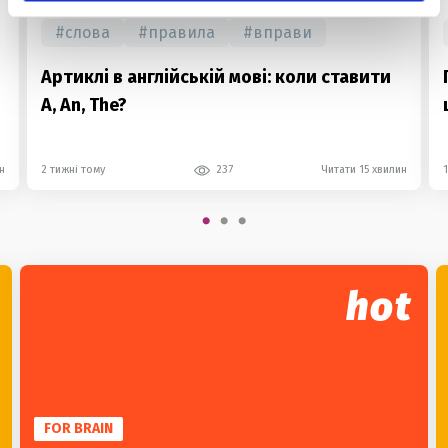
#
слова
#
правила
#
вправи
Артиклі в англійській мові: коли ставити
A, An, The?
н
2 тижні тому
237
Читати 15 хвилин
hot
FOR BRAIN