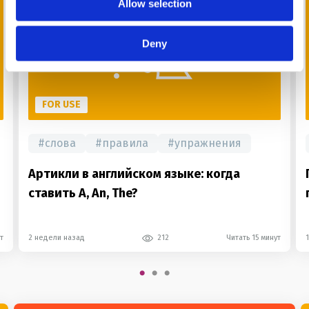
Allow selection
Deny
FOR USE
#
слова
#
правила
#
упражнения
Артикли в английском языке: когда
ставить A, An, The?
т
2 недели назад
212
Читать 15 минут