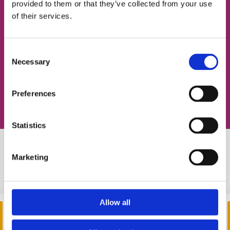
provided to them or that they’ve collected from your use
of their services.
Согласен с
политикой конфиденциальности
Consent
Necessary
Selection
Записаться на урок
Preferences
Statistics
Marketing
Похожие статьи
Allow all