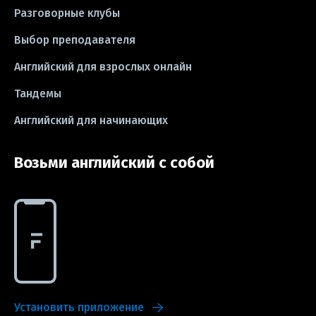
Разговорные клубы
#CV
#резюме
#modal verbs
Выбор преподавателя
#idioms
#эссе
#эссе
Английский для взрослых онлайн
#exam
Тандемы
Английский для начинающих
Возьми английский с собой
Установить приложение