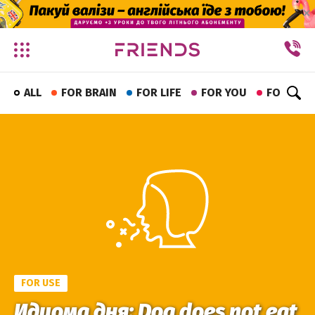
✕
ALL
FOR BRAIN
FOR LIFE
FOR YOU
FOR FUN
FOR USE
Идиома дня: Dog does not eat