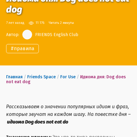
dog
7 лет назад
11 176
Читать 2 минуты
Автор:
FRIENDS English Club
#
правила
Главная
/
Friends Space
/
For Use
/
Идиома дня: Dog does
not eat dog
Рассказываем о значении популярных идиом и фраз,
которые звучат на каждом шагу. На повестке дня –
идиома Dog does not eat do