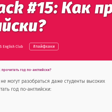
hack #15: Как
ийски?
#
лайфхаки
S English Club
ак прочитать год по-английски?
то не могут разобраться даже студенты высоких
тать год по-английски: