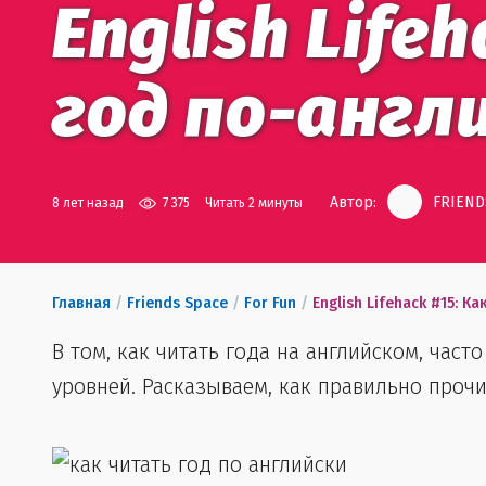
English Life
год по-англ
Автор:
FRIEND
8 лет назад
7 375
Читать 2 минуты
Главная
/
Friends Space
/
For Fun
/
English Lifehack #15: К
В том, как читать года на английском, час
уровней. Расказываем, как правильно прочи