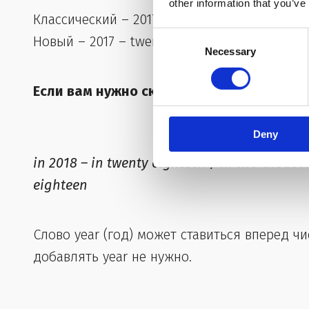
other information that you’ve
Классический – 2017 – two thousand (and) s
Consent
Новый – 2017 – twenty seventeen
Necessary
Selection
Если вам нужно сказать: «В … году», исп
Deny
in 2018 – in twenty eighteen / in two thous
eighteen
Слово year (год) может ставиться вперед чи
добавлять year не нужно.