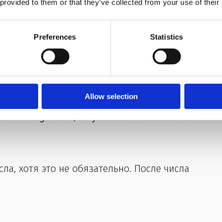
 provided to them or that they’ve collected from your use of their
eventeen
Preferences
Statistics
ользуйте предлог in:
Allow selection
and and eighteen / in year two thousand and
сла, хотя это не обязательно. После числа