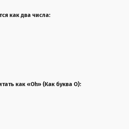
тся как два числа:
итать как «Oh» (Как буква О):