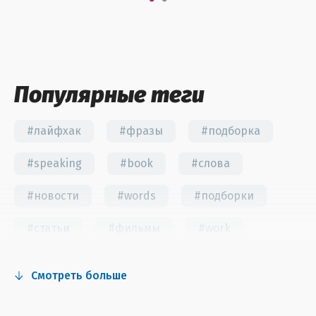
Популярные теги
#лайфхак
#фразы
#подборка
#speaking
#book
#слова
#новости
#words
#подборки
#статьи
#фильмы
#work
#fun
#тест
#инстаграм
Смотреть больше
#сериалы
#видео
#правила