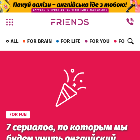
✕
ALL
FOR BRAIN
FOR LIFE
FOR YOU
FOR FUN
FOR FUN
7 сериалов, по которым мы
будем учить английский