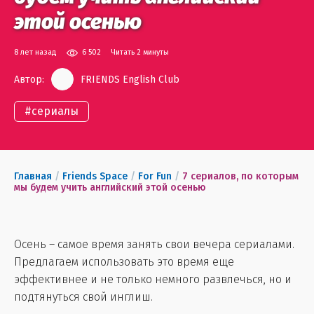
этой осенью
8 лет назад
6 502
Читать 2 минуты
Автор:
FRIENDS English Club
#
сериалы
Главная
/
Friends Space
/
For Fun
/
7 сериалов, по которым
мы будем учить английский этой осенью
Осень – самое время занять свои вечера сериалами.
Предлагаем использовать это время еще
эффективнее и не только немного развлечься, но и
подтянуться свой инглиш.