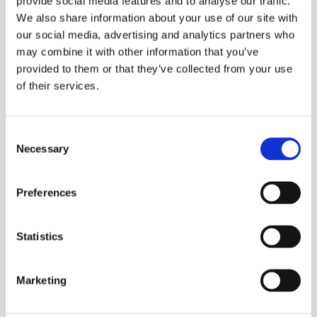
provide social media features and to analyse our traffic.
двойными субтитрами (на родном языке и
We also share information about your use of our site with
английском) или же смотри серию в дубляже, а потом
our social media, advertising and analytics partners who
may combine it with other information that you’ve
пересматривай на английском.
provided to them or that they’ve collected from your use
of their services.
Consent
Necessary
Selection
Preferences
Statistics
Понравилась ли тебе статья?
Marketing