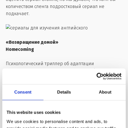
количеством сленга подростковый сериал не
подкачает.
«Возвращение домой»
Homecoming
Психологический триллер об адаптации
правительственного агента и ветерана (Джулии
Робертс) к гражданской жизни. Когда жизнь
устаканивается, начинают всплывать новые
подробности прошлого, которые все меняют. Сериал
Consent
Details
About
обещает быть сложным, в том числе и с точки зрения
языка.
This website uses cookies
Если тебе сложно воспринимать речь на слух и ты
We use cookies to personalise content and ads, to
ничего не понимаешь в субтитрах, используй видео с