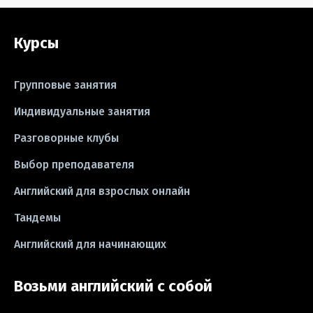
#grammar
#writing
#упражнения
Курсы
#песни
#идиомы
#лайфхаки
#тесты
#книги
#instagram
Групповые занятия
#школа
#игры
#business letter
Индивидуальные занятия
Разговорные клубы
#CV
#резюме
#modal verbs
Выбор преподавателя
#idioms
#эссе
#эссе
Английский для взрослых онлайн
#exam
Тандемы
Английский для начинающих
Возьми английский с собой