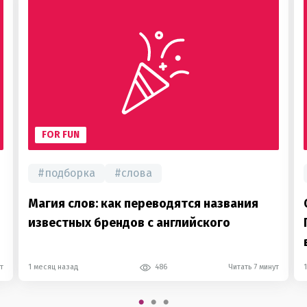
FOR FUN
#
подборка
#
слова
Магия слов: как переводятся названия
известных брендов с английского
т
1 месяц назад
486
Читать 7 минут