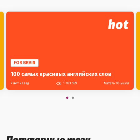
hot
FOR BRAIN
100 самых красивых английских слов
7 лет назад
1 183 559
Читать 10 минут