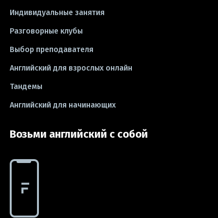
#школа
#игры
#business letter
Индивидуальные занятия
Разговорные клубы
#CV
#резюме
#modal verbs
Выбор преподавателя
#idioms
#эссе
#эссе
Английский для взрослых онлайн
#exam
Тандемы
Английский для начинающих
Возьми английский с собой