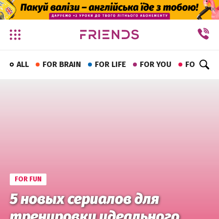
✕
ALL
FOR BRAIN
FOR LIFE
FOR YOU
FOR FUN
FOR FUN
5 новых сериалов для
тренировки идеального