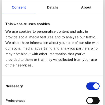
мечтает сбежать от него. Побег она планирует с
Consent
Details
About
обоятельным, но немного подозрительным
преступником Лиамом. Сюжет сериала
размеренный, но развязка того стоит – по крайней
This website uses cookies
мере, по отзывам зрителей.
We use cookies to personalise content and ads, to
provide social media features and to analyse our traffic.
We also share information about your use of our site with
our social media, advertising and analytics partners who
may combine it with other information that you’ve
Понравилась ли тебе статья?
provided to them or that they’ve collected from your use
of their services.
Отлично!
Consent
Necessary
Selection
Preferences
Можно и лучше