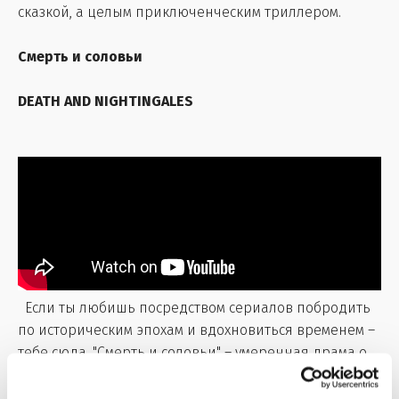
сказкой, а целым приключенческим триллером.
Смерть и соловьи
DEATH AND NIGHTINGALES
Если ты любишь посредством сериалов побродить
по историческим эпохам и вдохновиться временем –
тебе сюда. "Смерть и соловьи" – умеренная драма о
жизни в глубинке времен Викторианской эпохи.
Главная героиня Бет Уинтерс живет с отчимом и