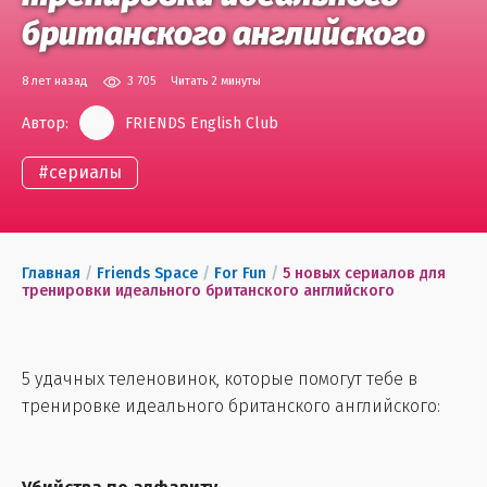
британского английского
8 лет назад
3 705
Читать 2 минуты
Автор:
FRIENDS English Club
#
сериалы
Главная
/
Friends Space
/
For Fun
/
5 новых сериалов для
тренировки идеального британского английского
5 удачных теленовинок, которые помогут тебе в
тренировке идеального британского английского: