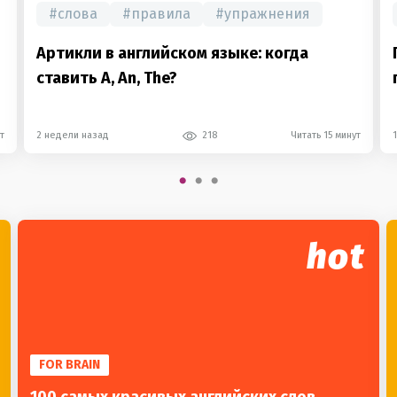
#
слова
#
правила
#
упражнения
Артикли в английском языке: когда
ставить A, An, The?
т
2 недели назад
218
Читать 15 минут
hot
FOR BRAIN