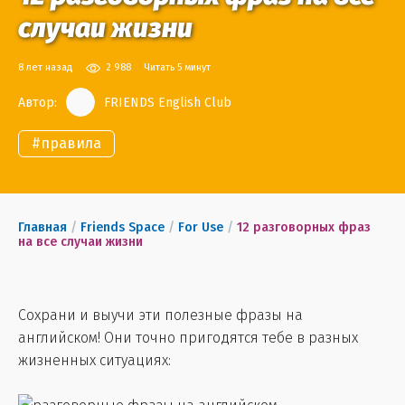
случаи жизни
8 лет назад
2 988
Читать 5 минут
Автор:
FRIENDS English Club
#
правила
Главная
/
Friends Space
/
For Use
/
12 разговорных фраз
на все случаи жизни
Сохрани и выучи эти полезные фразы на
английском! Они точно пригодятся тебе в разных
жизненных ситуациях: