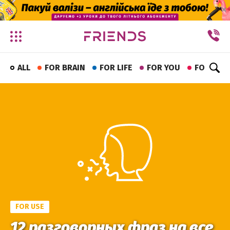
✕
ALL
FOR BRAIN
FOR LIFE
FOR YOU
FOR FUN
FOR USE
12 разговорных фраз на все