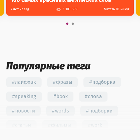
100 самых красивых английских слов
7 лет назад
1 183 689
Читать 10 минут
Популярные теги
#лайфхак
#фразы
#подборка
#speaking
#book
#слова
#новости
#words
#подборки
#статьи
#фильмы
#work
#fun
#тест
#инстаграм