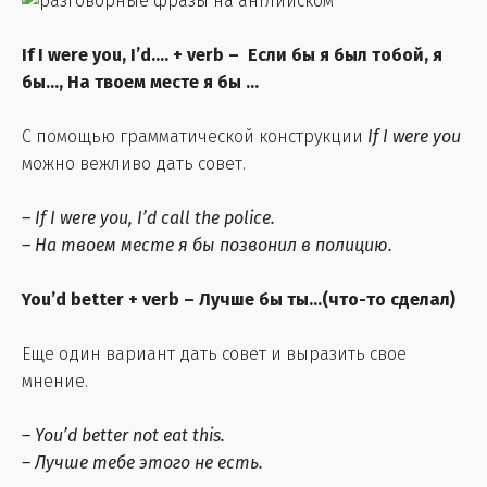
If I were you, I’d…. + verb
– Если бы я был тобой, я
бы..., На твоем месте я бы ...
С помощью грамматической конструкции
If I were you
можно вежливо дать совет.
– If I were you, I’d call the police.
– На твоем месте я бы позвонил в полицию.
You’d better + verb
– Лучше бы ты...(что-то сделал)
Еще один вариант дать совет и выразить свое
мнение.
– You’d better not eat this.
– Лучше тебе этого не есть.