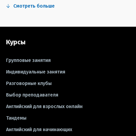
Смотреть больше
#сериалы
#видео
#правила
#grammar
#writing
#упражнения
Курсы
#песни
#идиомы
#лайфхаки
#тесты
#книги
#instagram
Групповые занятия
#школа
#игры
#business letter
Индивидуальные занятия
Разговорные клубы
#CV
#резюме
#modal verbs
Выбор преподавателя
#idioms
#эссе
#эссе
Английский для взрослых онлайн
#exam
Тандемы
Английский для начинающих