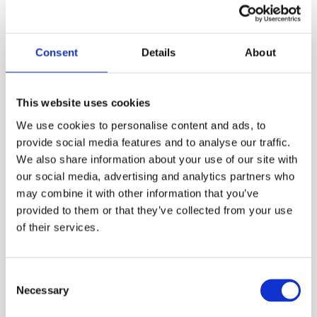
Можно и лучше
Consent
Details
About
This website uses cookies
We use cookies to personalise content and ads, to
Не понравилась
provide social media features and to analyse our traffic.
We also share information about your use of our site with
our social media, advertising and analytics partners who
may combine it with other information that you’ve
provided to them or that they’ve collected from your use
of their services.
Поделиться:
Автор:
FRIENDS English Club
Consent
Necessary
Selection