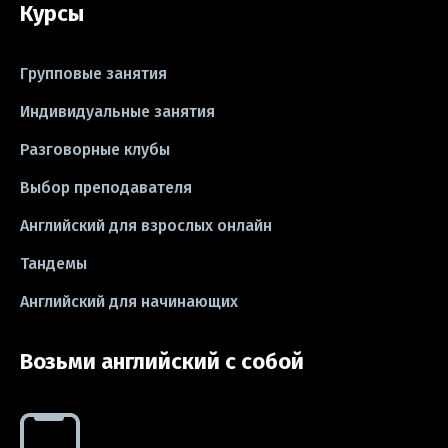
Курсы
#песни
#идиомы
#лайфхаки
#тесты
#книги
#instagram
Групповые занятия
#школа
#игры
#business letter
Индивидуальные занятия
Разговорные клубы
#CV
#резюме
#modal verbs
Выбор преподавателя
#idioms
#эссе
#эссе
Английский для взрослых онлайн
#exam
Тандемы
Английский для начинающих
Возьми английский с собой