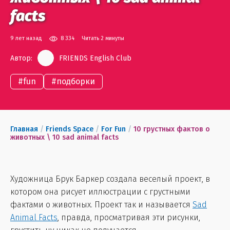
facts
9 лет назад
8 334
Читать 2 минуты
Автор:
FRIENDS English Club
#
fun
#
подборки
Главная
/
Friends Space
/
For Fun
/
10 грустных фактов о
животных \ 10 sad animal facts
Художница Брук Баркер создала веселый проект, в
котором она рисует иллюстрации с грустными
фактами о животных. Проект так и называется
Sad
Animal Facts
, правда, просматривая эти рисунки,