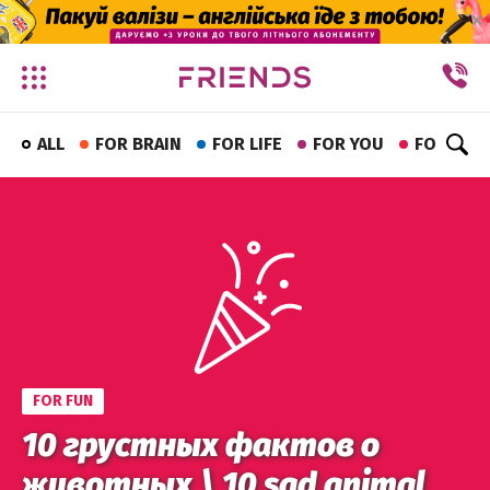
✕
ALL
FOR BRAIN
FOR LIFE
FOR YOU
FOR FUN
FOR FUN
10 грустных фактов о
животных \ 10 sad animal