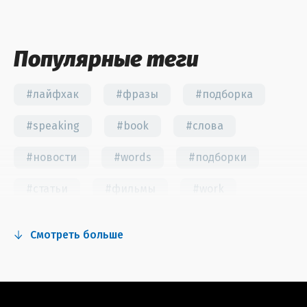
Популярные теги
#лайфхак
#фразы
#подборка
#speaking
#book
#слова
#новости
#words
#подборки
#статьи
#фильмы
#work
#fun
#тест
#инстаграм
Смотреть больше
#сериалы
#видео
#правила
#grammar
#writing
#упражнения