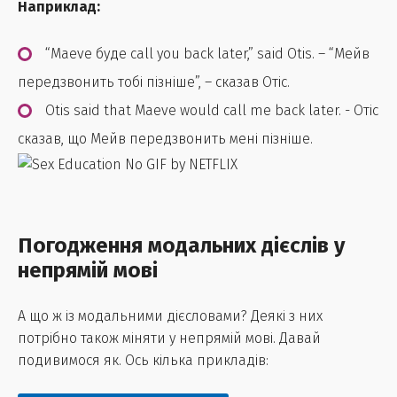
Наприклад:
“Maeve буде call you back later,” said Otis. – “Мейв
передзвонить тобі пізніше”, – сказав Отіс.
Otis said that Maeve would call me back later. - Отіс
сказав, що Мейв передзвонить мені пізніше.
Погодження модальних дієслів у
непрямій мові
А що ж із модальними дієсловами? Деякі з них
потрібно також міняти у непрямій мові. Давай
подивимося як. Ось кілька прикладів: