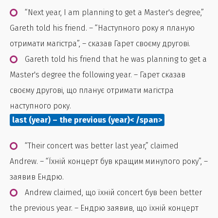
“Next year, I am planning to get a Master's degree,”
Gareth told his friend. – “Наступного року я планую
отримати магістра”, – сказав Гарет своєму другові.
Gareth told his friend that he was planning to get a
Master's degree the following year. – Гарет сказав
своєму другові, що планує отримати магістра
наступного року.
last (year) – the previous (year)< /span>
“Their concert was better last year,” claimed
Andrew. – “Їхній концерт був кращим минулого року”, –
заявив Ендрю.
Andrew claimed, що їхній concert був been better
the previous year. – Ендрю заявив, що їхній концерт