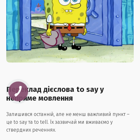
Переклад дієслова to say у
непряме мовлення
Залишився останній, але не менш важливий пункт –
це to say та to tell. Їх зазвичай ми вживаємо у
ствердних реченнях.