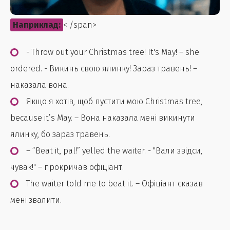
Наприклад:
< /span>
- Throw out your Christmas tree! It's May! – she
ordered. - Викинь свою ялинку! Зараз травень! –
наказала вона.
Якщо я хотів, щоб пустити мою Christmas tree,
because it’s May. – Вона наказала мені викинути
ялинку, бо зараз травень.
– “Beat it, pal!” yelled the waiter. - "Вали звідси,
чувак!" – прокричав офіціант.
The waiter told me to beat it. – Офіціант сказав
мені звалити.