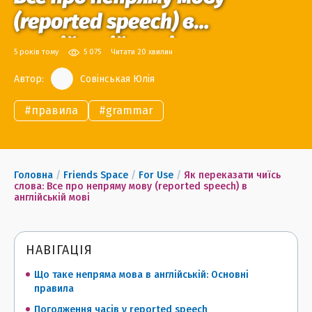
(reported speech) в
англійській мові
5 років тому
5 075
Читати 20 хвилин
Автор:
Совінськая Юлія
#
правила
#
grammar
Головна
/
Friends Space
/
For Use
/
Як переказати чиїсь
слова: Все про непряму мову (reported speech) в
англійській мові
НАВІГАЦІЯ
Що таке непряма мова в англійській: Основні
правила
Погодження часів у reported speech