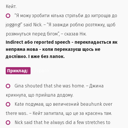
Кейт.
“Я можу зробити кілька стрільби до хитрощів до
jogging!” said Nick. – “Я завжди роблю розтяжку, щоб
розімнуться перед бігом”, – сказав Нік.
Indirect або reported speech - перекладається як
непряма мова - коли переказуєш щось не
дослівно. І вже без лапок.
Приклад:
< /span>
Gina shouted that she was home. – Джина
крикнула, що прийшла додому.
Kate подумав, що величезний beauhunk over
there was.. – Кейт запитала, що це за красень там.
Nick said that he always did a few stretches to