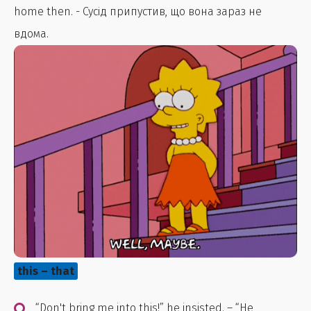
home then. - Сусід припустив, що вона зараз не
вдома.
this – that
“Don't bring me into this!” he insisted. – “Не