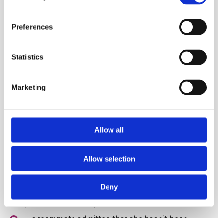
Past Simple – Past Perfect Simple
< /span>
Preferences
Наприклад:
Statistics
"Well, I didn't see it coming," said I. - "Ну, я не
припускала, що таке може статися", - сказала я.
Marketing
I said that I hadn't seen it coming. – Я сказала, що
не припускала, що таке може статися.
Past Continuous – Past Perfect Continuous
< /span>
Allow all
Наприклад:
Allow selection
“I wasn’t reading this fanfiction all evening”, his
Deny
roommate admitted. - "Я не читала ці фанфіки весь
вечір", - визнала його сусідка.