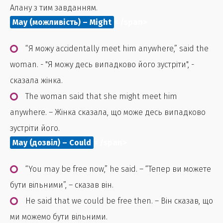
Алану з тим завданням.
May (можливість) – Might
< /span>
“Я можу accidentally meet him anywhere,” said the
woman. - "Я можу десь випадково його зустріти", -
сказала жінка.
The woman said that she might meet him
anywhere. – Жінка сказала, що може десь випадково
зустріти його.
May (дозвіл) – Could
< /span>
“You may be free now,” he said. – “Тепер ви можете
бути вільними”, – сказав він.
He said that we could be free then. – Він сказав, що
ми можемо бути вільними.