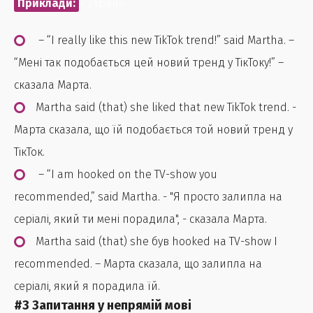
Приклади:
< /span>
– “I really like this new TikTok trend!” said Martha. –
“Мені так подобається цей новий тренд у ТікТоку!” –
сказала Марта.
Martha said (that) she liked that new TikTok trend. -
Марта сказала, що їй подобається той новий тренд у
ТікТок.
– “I am hooked on the TV-show you
recommended,” said Martha. - "Я просто залипла на
серіалі, який ти мені порадила", - сказала Марта.
Martha said (that) she був hooked на TV-show I
recommended. – Марта сказала, що залипла на
серіалі, який я порадила їй.
#3 Запитання у непрямій мові