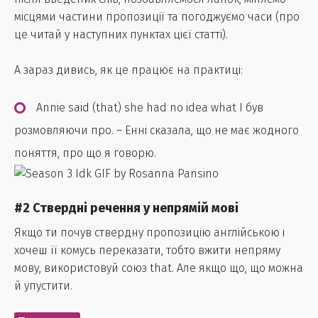
місцями частини пропозиції та погоджуємо часи (про
це читай у наступних пунктах цієї статті).
А зараз дивись, як це працює на практиці:
Annie said (that) she had no idea what I був
розмовляючи про. – Енні сказала, що не має жодного
поняття, про що я говорю.
#2 Ствердні речення у непрямій мові
Якщо ти почув ствердну пропозицію англійською і
хочеш її комусь переказати, тобто вжити непряму
мову, використовуй союз that. Але якщо що, що можна
й упустити.