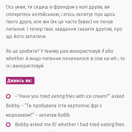
Ось уяви, ти сидиш із френдом у колі друзів, ви
спілкуєтесь англійською, і хтось запитує про щось
твого друга, але він (як це часто буває) не почув
питання. І тепер твоє завдання сказати другові, про
що його запитали.
Як це зробити? У такому разі використовуй if або
whether. А якщо питання починалося зі слів на wh-, то
їх і використовуй.
Дивись як:
–“Have you tried eating fries with ice cream?” asked
Bobby. – “Ти пробувала їсти картоплю фрі з
морозивом?” – запитав Боббі.
Bobby asked me if/ whether I had tried eating fries