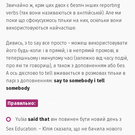
Звичайно ж, крім цих двох є безліч інших reporting
verbs (так вони називаються в англійській). Але ми
поки що сфокусуємось тільки на них, оскільки вони
використовуються найчастіше.
Дивись, з to say все просто – можеш використовувати
його будь-коли: і в прямій, і в непрямій промові, в
теперішньому і минулому часі (залежно від часу подій,
про які ти говориш), а також з доповненням або без.
А ось дієслово to tell вживається в розмовах тільки в
парі з доповненням:
say to somebody і tell
somebody
.
Правильно:
< /span>
Yuliia
said that
він повинен бути новий день з
Sex Education. – Юлія сказала, що не бачила нового