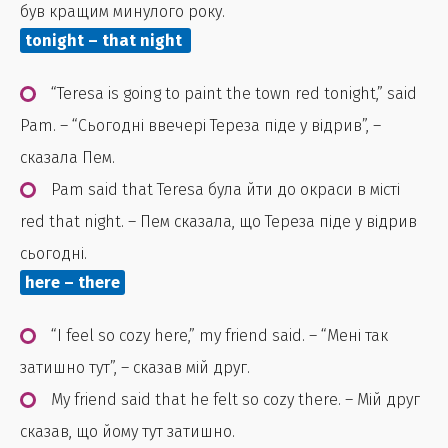
був кращим минулого року.
tonight – that night
“Teresa is going to paint the town red tonight,” said
Pam. – “Сьогодні ввечері Тереза ​​піде у відрив”, –
сказала Пем.
Pam said that Teresa була йти до окраси в місті
red that night. – Пем сказала, що Тереза ​​піде у відрив
сьогодні.
here – there
“I feel so cozy here,” my friend said. – “Мені так
затишно тут”, – сказав мій друг.
My friend said that he felt so cozy there. – Мій друг
сказав, що йому тут затишно.