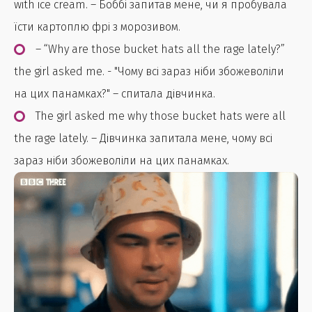
with ice cream. – Боббі запитав мене, чи я пробувала
їсти картоплю фрі з морозивом.
– “Why are those bucket hats all the rage lately?”
the girl asked me. - "Чому всі зараз ніби збожеволіли
на цих панамках?" – спитала дівчинка.
The girl asked me why those bucket hats were all
the rage lately. – Дівчинка запитала мене, чому всі
зараз ніби збожеволіли на цих панамках.