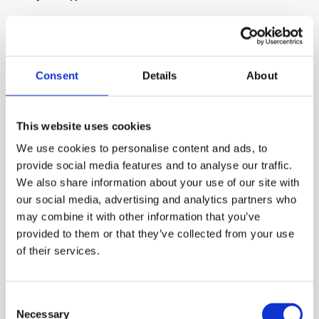
“Чи маєте ви працюючи на цьому since June?”
asked Jordan. – “Ти працювала над цим із червня?” -
Consent
Details
About
спитав Джордан.
Jordan вирішив, де ми повинні були працювати
на цьому since June. – Джордан спитав, чи працювала
This website uses cookies
я над цим із червня.
We use cookies to personalise content and ads, to
provide social media features and to analyse our traffic.
We also share information about your use of our site with
our social media, advertising and analytics partners who
may combine it with other information that you’ve
provided to them or that they’ve collected from your use
of their services.
Consent
Necessary
Selection