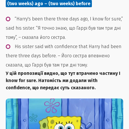
(two weeks) ago – (two weeks) before
“Harry's been there three days ago, I know for sure,”
said his sister. “Я точно знаю, що Гаррі був там три дні
тому”, – сказала його сестра.
His sister said with confidence that Harry had been
there three days before. – Його сестра впевнено
сказала, що Гаррі був там три дні тому.
У цій пропозиції видно, що тут втрачено частину I
know for sure. Натомість ми додали with
confidence, що передає суть сказаного.