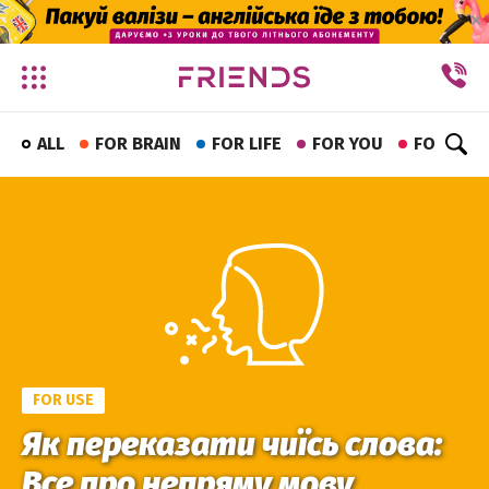
✕
ALL
FOR BRAIN
FOR LIFE
FOR YOU
FOR FUN
FOR USE
Як переказати чиїсь слова:
Все про непряму мову