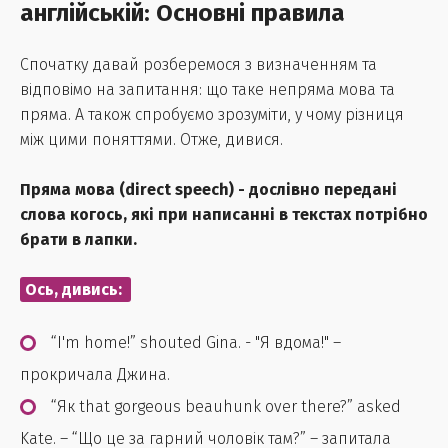
англійській: Основні правила
Спочатку давай розберемося з визначенням та
відповімо на запитання: що таке непряма мова та
пряма. А також спробуємо зрозуміти, у чому різниця
між цими поняттями. Отже, дивися.
Пряма мова (direct speech) - дослівно передані
слова когось, які при написанні в текстах потрібно
брати в лапки.
Ось, дивись:
“I'm home!” shouted Gina. - "Я вдома!" –
прокричала Джина.
“Як that gorgeous beauhunk over there?” asked
Kate. – “Що це за гарний чоловік там?” – запитала