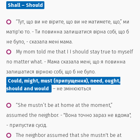
Shall – Should
“Тут, що ви не вірите, що ви не матимете, що,” ми
матір'ю то. - Ти повинна залишатися вірна собі, що б
не було, - сказала мені мама.
My mom told me that I I should stay true to myself
no matter what. - Мама сказала мені, що я повинна
залишатися вірною собі, що б не було.
Сould, might, must (припущення), need, ought,
should and would
– не змінюються
“She mustn’t be at home at the moment,”
assumed the neighbor. - "Вона точно зараз не вдома",
- припустив сусід.
The neighbor assumed that she mustn't be at