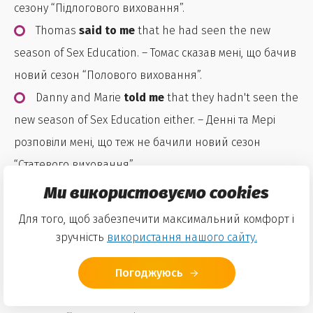
сезону “Підлогового виховання”.
Thomas
said to me
that he had seen the new
season of Sex Education. – Томас сказав мені, що бачив
новий сезон “Полового виховання”.
Danny and Marie
told me
that they hadn't seen the
new season of Sex Education either. – Денні та Мері
розповіли мені, що теж не бачили новий сезон
“Статевого виховання”.
Неправильно:
< /span>
Ми використовуємо cookies
Для того, щоб забезпечити максимальний комфорт і
William
old that
he wasn’t even going to watch the
зручність
використання нашого сайту.
new season of Sex Education.
Отже, тепер ти знаєш основні правила, як змінити
Погоджуюсь
пряме мовлення на непряме. І найголовніше, що
потрібно запам'ятати з цієї статті – структура