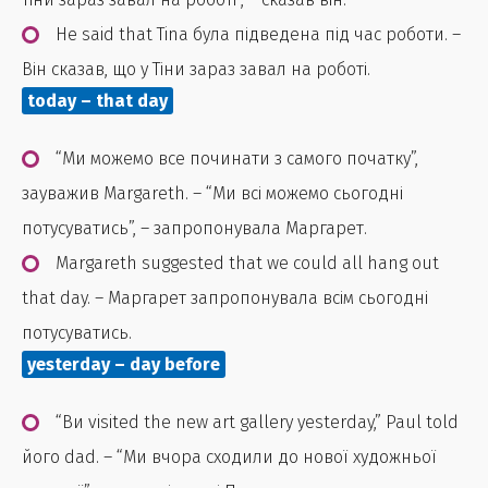
He said that Tina була підведена під час роботи. –
Він сказав, що у Тіни зараз завал на роботі.
today – that day
“Ми можемо все починати з самого початку”,
зауважив Margareth. – “Ми всі можемо сьогодні
потусуватись”, – запропонувала Маргарет.
Margareth suggested that we could all hang out
that day. – Маргарет запропонувала всім сьогодні
потусуватись.
yesterday – day before
“Ви visited the new art gallery yesterday,” Paul told
його dad. – “Ми вчора сходили до нової художньої