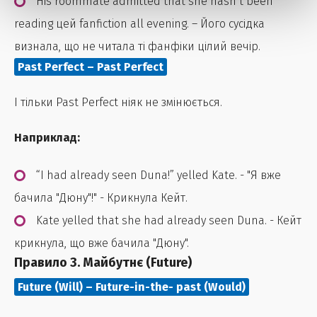
His roommate admitted that she hasn’t been
reading цей fanfiction all evening. – Його сусідка
визнала, що не читала ті фанфіки цілий вечір.
Past Perfect – Past Perfect
І тільки Past Perfect ніяк не змінюється.
Наприклад:
“I had already seen Duna!” yelled Kate. - "Я вже
бачила "Дюну"!" - Крикнула Кейт.
Kate yelled that she had already seen Duna. - Кейт
крикнула, що вже бачила "Дюну".
Правило 3. Майбутнє (Future)
Future (Will) – Future-in-the- past (Would)