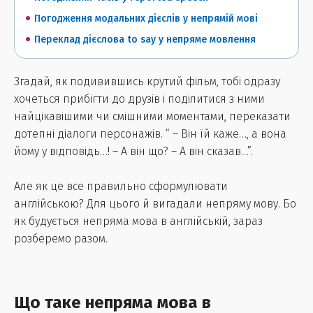
Погодження модальних дієслів у непрямій мові
Переклад дієслова to say у непряме мовлення
Згадай, як подивившись крутий фільм, тобі одразу
хочеться прибігти до друзів і поділитися з ними
найцікавішими чи смішними моментами, переказати
дотепні діалоги персонажів. “ – Він їй каже…, а вона
йому у відповідь…! – А він що? – А він сказав…”.
Але як це все правильно сформулювати
англійською? Для цього й вигадали непряму мову. Бо
як будується непряма мова в англійській, зараз
розберемо разом.
Що таке непряма мова в