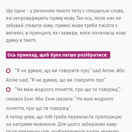
Ще одне – у реченнях такого типу є спеціальні слова,
які запроваджують пряму мову. Так ось, після них не
забувай ставити кому. прямої мови треба писати з
великої, в принципі, як і завжди, коли починаєш нову
думку в тексті.
Ось приклад, щоб було легше розібратися:
“Я не думаю, що ви говорите про,” said Annie. Або:
Annie said, “Я не думаю, що ви говорите про”.
“Не маю жодного поняття, про що ти говориш”, -
сказала Енні. Або: Енні сказала: “Не маю жодного
поняття, про що ти говориш”.
А тепер уяви, що тобі треба перекласти пропозицію
на непряме мовлення. Для цього забираємо кому
після введених слів, позбавляємося лапок, міняємо