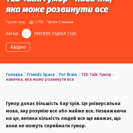
яка може розвинути все
7 років тому
2 718
Читати 2 хвилини
Автор:
FRIENDS English Club
#
відео
Головна
/
Friends Space
/
For Brain
/
TED Talk: Гумор -
навичка, яка може розвинути все
Гумор долає більшість бар'єрів. Це універсальна
мова, яку розумію все або майже все. Незважаючи
на це, велика кількість людей все ще вважає, що
вони не можуть сприймати гумор.