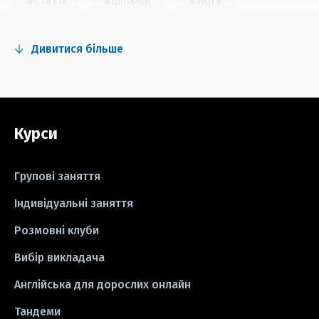
#статті
#фільми
#work
#fun
#тест
#інстаграм
Дивитися більше
#серіали
#відео
#правила
#grammar
#writing
#вправи
Курси
#пісні
#ідіоми
#лайфхаки
#тести
#книги
#instagram
Групові заняття
#школа
#ігри
#business letter
Індивідуальні заняття
Розмовні клуби
#СV
#резюме
#modal verbs
Вибір викладача
#idioms
#есе
#есе
#exam
Англійська для дорослих онлайн
Тандеми