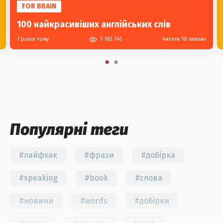
FOR BRAIN
100 найкрасивіших англійських слів
7 років тому
1 183 745
Читати 10 хвилин
Популярні теги
#лайфхак
#фрази
#добірка
#speaking
#book
#слова
#новини
#words
#добірки