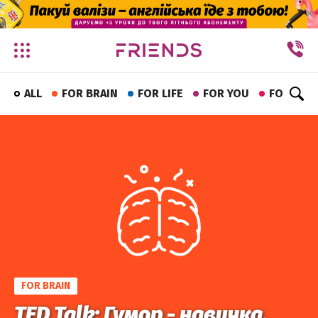
✕
ALL
FOR BRAIN
FOR LIFE
FOR YOU
FOR FUN
FOR BRAIN
TED Talk: Гумор - навичка,