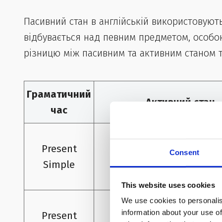
Пасивний стан в англійській використовують
відбувається над певним предметом, особо
різницю між пасивним та активним станом 
Граматичний
Активний стан
час
She writes a letter ever
Present
Consent
Simple
Вона пише листа кожен
This website uses cookies
We use cookies to personalis
They are building a ho
information about your use of
Present