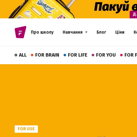
Про школу
Навчання
Блог
Ціни
К
ALL
FOR BRAIN
FOR LIFE
FOR YOU
FOR 
FOR USE