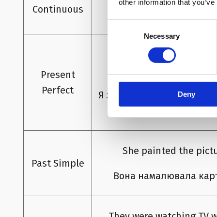
other information that you’ve
Continuous
Вони будують будин
Consent
Necessary
Selection
I have finished my hom
Present
Perfect
Я закінчив свою домашню
Deny
She painted the pictu
Past Simple
Вона намалювала кар
They were watching TV w