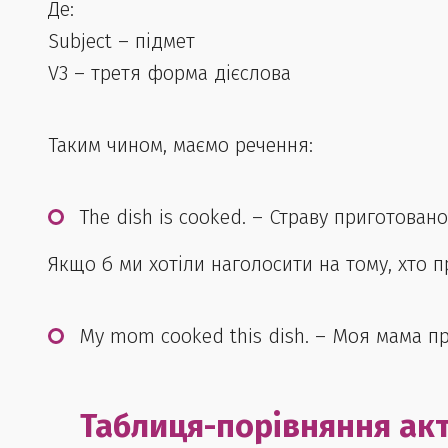
Де:
Subject
– підмет
V3
– третя форма дієслова
Таким чином, маємо речення:
The dish is cooked.
– Страву приготовано
Якщо б ми хотіли наголосити на тому, хто п
My mom cooked this dish.
– Моя мама пр
Таблиця-порівняння акт