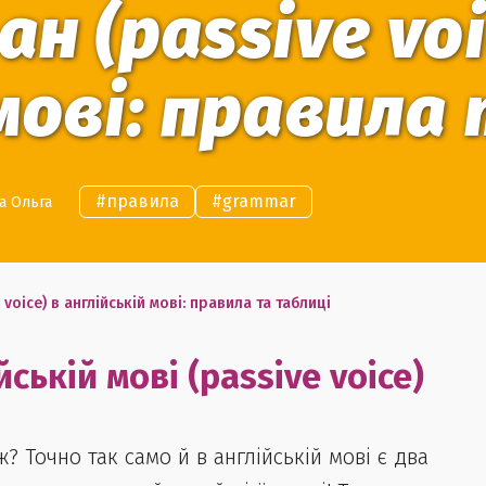
н (passive voi
мові: правила
#
правила
#
grammar
а Ольга
voice) в англійській мові: правила та таблиці
ській мові (passive voice)
ж? Точно так само й в англійській мові є два