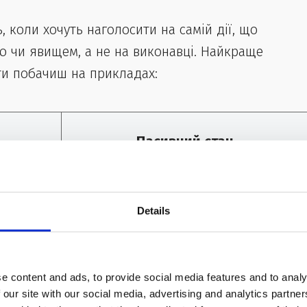
, коли хочуть наголосити на самій дії, що
ю чи явищем, а не на виконавці. Найкраще
ти побачиш на прикладах:
Пасивний стан
y day.
A letter is written by her every day.
Details
 день.
Лист написаний нею щодня.
e content and ads, to provide social media features and to analy
use.
A house is being built by them.
 our site with our social media, advertising and analytics partn