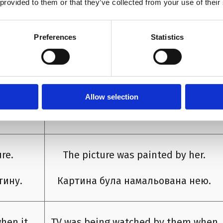
 provided to them or that they’ve collected from your use of their
ок.
Будинок будується ними.
Preferences
Statistics
My homework has been finished by
ework.
me.
 роботу.
Моя домашня робота була закінчена
Allow selection
мною.
re.
The picture was painted by her.
тину.
Картина була намальована нею.
hen it
TV was being watched by them when