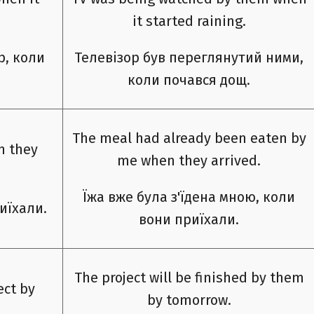
it started raining.
р, коли
Телевізор був переглянутий ними,
коли почався дощ.
The meal had already been eaten by
n they
me when they arrived.
Їжа вже була з'їдена мною, коли
иїхали.
вони приїхали.
The project will be finished by them
ect by
by tomorrow.