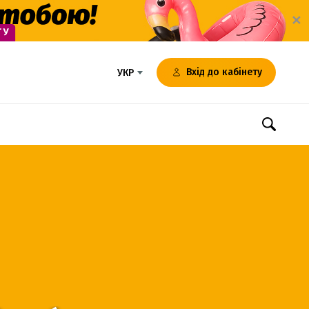
✕
Вхід до кабінету
УКР