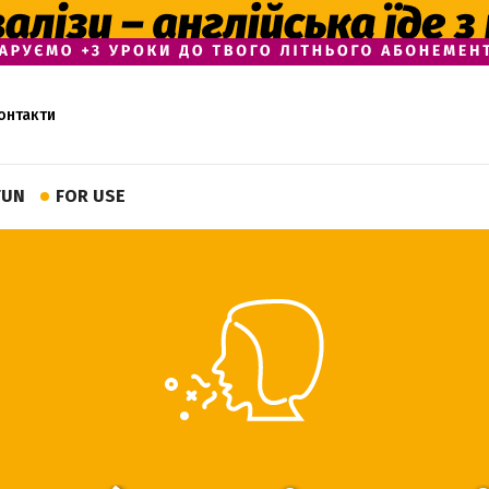
онтакти
FUN
FOR USE