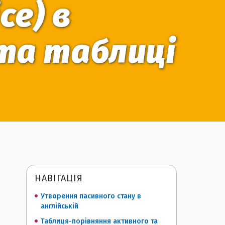
ce) в
 та таблиці
НАВІГАЦІЯ
Утворення пасивного стану в
англійській
Таблиця-порівняння активного та