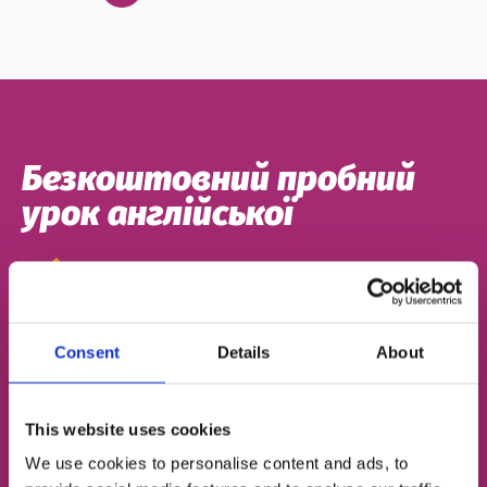
Безкоштовний пробний
урок англійської
Визначимо твій рівень
Підберемо відповідний тип занять
Consent
Details
About
Познайомимо з твоїм майбутнім френд-
тічером
This website uses cookies
We use cookies to personalise content and ads, to
ІМ'Я