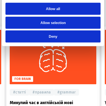
Allow all
Схожі статті
Allow selection
Deny
FOR BRAIN
#
статті
#
правила
#
grammar
Минулий час в англійській мові