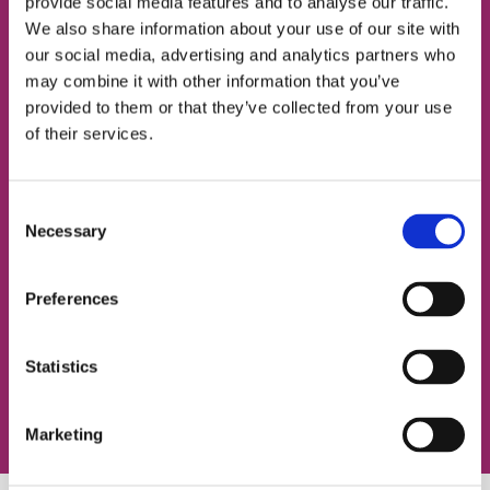
provide social media features and to analyse our traffic.
We also share information about your use of our site with
our social media, advertising and analytics partners who
may combine it with other information that you’ve
НОМЕР ТЕЛЕФОНУ
provided to them or that they’ve collected from your use
of their services.
ЕЛЕКТРОННА ПОШТА
Consent
Necessary
Selection
Згоден із
політикою конфіденційності
Preferences
Записатися на урок
Statistics
Marketing