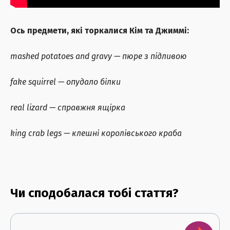
Ось предмети, які торкалися Кім та Джиммі:
mashed potatoes and gravy — пюре з підливою
fake squirrel — опудало білки
real lizard — справжня ящірка
king crab legs — клешні королівського краба
Чи сподобалася тобі стаття?