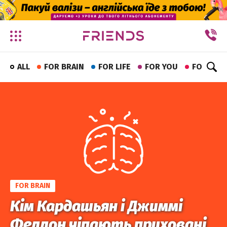
✕
ALL
FOR BRAIN
FOR LIFE
FOR YOU
FOR FUN
FOR BRAIN
Кім Кардашьян і Джиммі
Феллон чіпають приховані