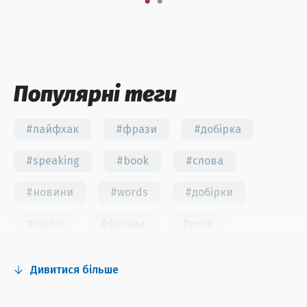
Популярні теги
#лайфхак
#фрази
#добірка
#speaking
#book
#слова
#новини
#words
#добірки
#статті
#фільми
#work
#fun
#тест
#інстаграм
Дивитися більше
#серіали
#відео
#правила