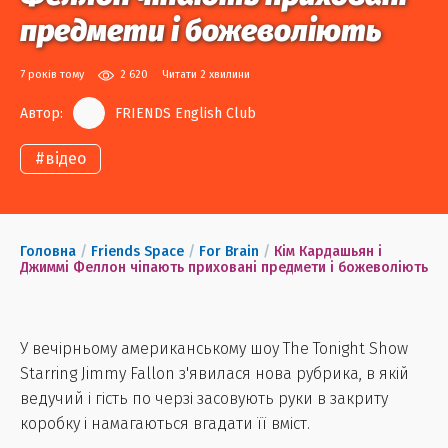
предмети і божеволіють
7 років тому
2 620
Читати 2 хвилини
Автор:
FRIENDS English Club
#
відео
Головна
/
Friends Space
/
For Brain
/
Кім Кардашьян і
Джиммі Феллон чіпають приховані предмети і божеволіють
У вечірньому американському шоу The Tonight Show
Starring Jimmy Fallon з'явилася нова рубрика, в якій
ведучий і гість по черзі засовують руки в закриту
коробку і намагаються вгадати її вміст.