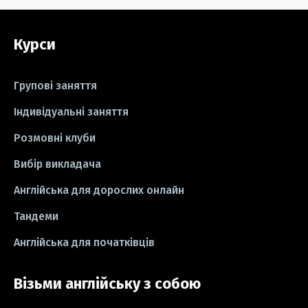
#grammar
#writing
#вправи
Курси
#пісні
#ідіоми
#лайфхаки
#тести
#книги
#instagram
Групові заняття
#школа
#ігри
#business letter
Індивідуальні заняття
Розмовні клуби
#СV
#резюме
#modal verbs
Вибір викладача
#idioms
#есе
#есе
#exam
Англійська для дорослих онлайн
Тандеми
Англійська для початківців
Візьми англійську з собою