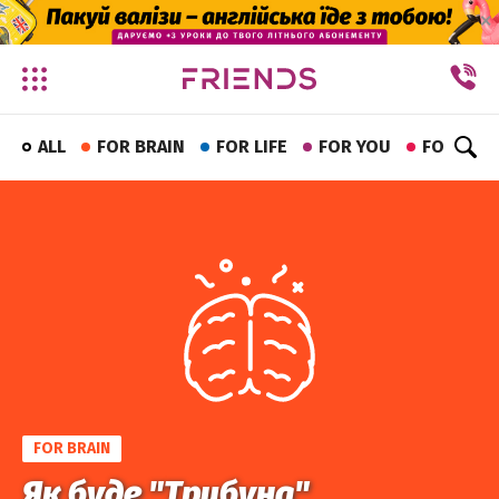
✕
ALL
FOR BRAIN
FOR LIFE
FOR YOU
FOR FUN
FOR BRAIN
Як буде "Трибуна"