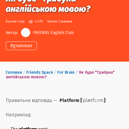
англійською мовою?
8 років тому
4 070
Читати 2 хвилини
Автор:
FRIENDS English Club
#
grammar
Головна
/
Friends Space
/
For Brain
/
Як буде "Трибуна"
англійською мовою?
Правильна відповідь —
Platform
[
ˈplætfɔːrm
]
Наприклад: