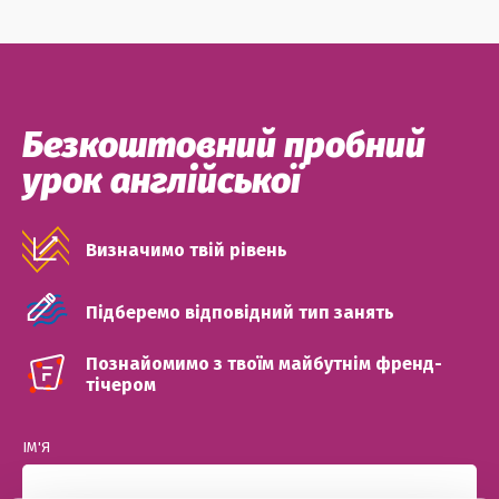
Безкоштовний пробний
урок англійської
Визначимо твій рівень
Підберемо відповідний тип занять
Познайомимо з твоїм майбутнім френд-
тічером
ІМ'Я