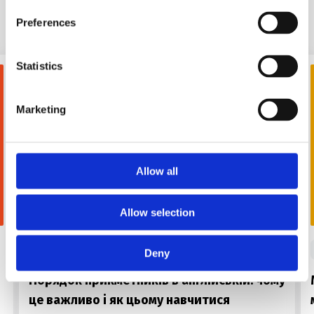
Схожі статті
Preferences
Statistics
Marketing
Allow all
FOR USE
Allow selection
#
words
#
правила
#
grammar
Deny
Порядок прикметників в англійській: чому
це важливо і як цьому навчитися