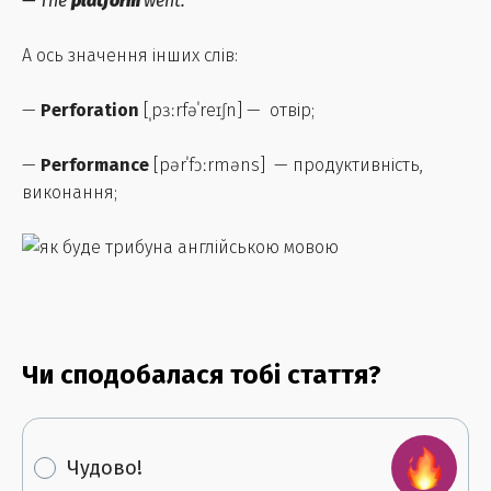
— The
platform
went.
А ось значення інших слів:
—
Perforation
[ˌpɜːrfəˈreɪʃn] — отвір;
—
Performance
[pərˈfɔːrməns] — продуктивність,
виконання;
Чи сподобалася тобі стаття?
Чудово!