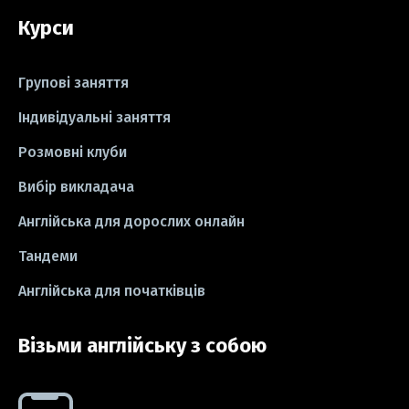
Курси
#пісні
#ідіоми
#лайфхаки
#тести
#книги
#instagram
Групові заняття
#школа
#ігри
#business letter
Індивідуальні заняття
Розмовні клуби
#СV
#резюме
#modal verbs
Вибір викладача
#idioms
#есе
#есе
#exam
Англійська для дорослих онлайн
Тандеми
Англійська для початківців
Візьми англійську з собою