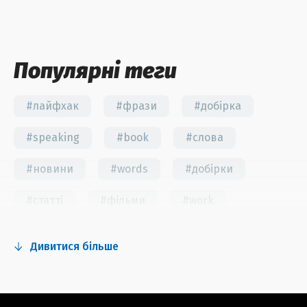
Популярні теги
#лайфхак
#фрази
#добірка
#speaking
#book
#слова
#новини
#words
#добірки
#статті
#фільми
#work
#fun
#тест
#інстаграм
Дивитися більше
#серіали
#відео
#правила
#grammar
#writing
#вправи