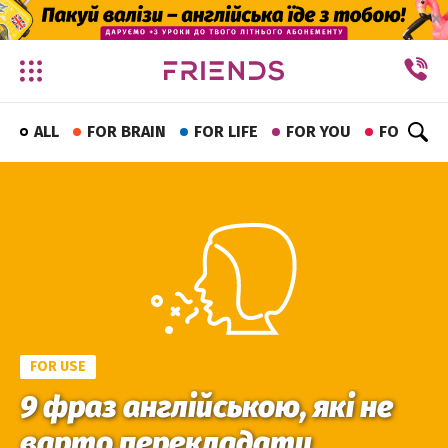
✕
ALL
FOR BRAIN
FOR LIFE
FOR YOU
FOR FUN
FOR USE
9 фраз англійською, які не
варто перекладати