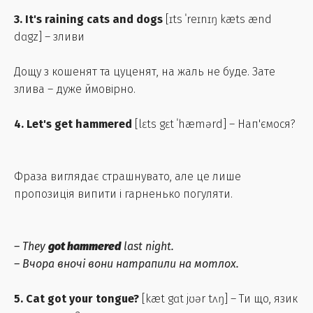
3. It's raining cats and dogs
[ɪts ˈreɪnɪŋ kæts ænd
dɑgz] – зливи
Дощу з кошенят та цуценят, на жаль не буде. Зате
злива – дуже ймовірно.
4. Let's get hammered
[lɛts gɛt ˈhæmərd] – Нап'ємося?
Фраза виглядає страшнувато, але це лише
пропозиція випити і гарненько погуляти.
– They
got hammered
last night.
– Вчора вночі вони натрапили на мотлох.
5. Cat got your tongue?
[kæt gɑt jʊər tʌŋ] – Ти що, язик