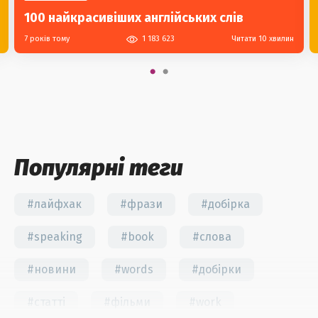
100 найкрасивіших англійських слів
7 років тому
1 183 623
Читати 10 хвилин
Популярні теги
#лайфхак
#фрази
#добірка
#speaking
#book
#слова
#новини
#words
#добірки
#статті
#фільми
#work