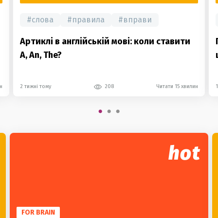
#
слова
#
правила
#
вправи
Артиклі в англійській мові: коли ставити
A, An, The?
н
2 тижні тому
208
Читати 15 хвилин
hot
FOR BRAIN