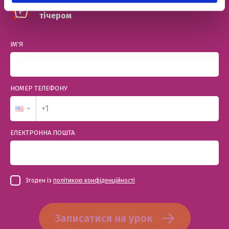
Познайомимо з твоїм майбутнім френд-
тічером
ІМ'Я
НОМЕР ТЕЛЕФОНУ
ЕЛЕКТРОННА ПОШТА
Згоден із
політикою конфіденційності
Записатися на урок