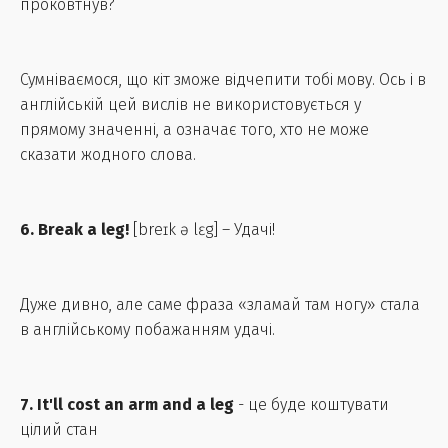
проковтнув?
Сумніваємося, що кіт зможе відчепити тобі мову. Ось і в
англійській цей вислів не використовується у
прямому значенні, а означає того, хто не може
сказати жодного слова.
6. Break a leg!
[breɪk ə lɛg] – Удачі!
Дуже дивно, але саме фраза «зламай там ногу» стала
в англійському побажанням удачі.
7. It'll cost an arm and a leg
- це буде коштувати
цілий стан