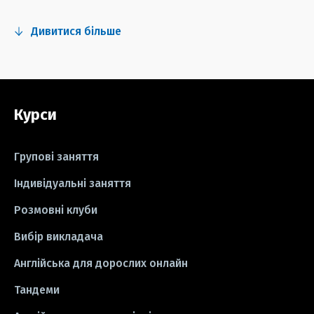
#fun
#тест
#інстаграм
Дивитися більше
#серіали
#відео
#правила
#grammar
#writing
#вправи
Курси
#пісні
#ідіоми
#лайфхаки
#тести
#книги
#instagram
Групові заняття
#школа
#ігри
#business letter
Індивідуальні заняття
Розмовні клуби
#СV
#резюме
#modal verbs
Вибір викладача
#idioms
#есе
#есе
#exam
Англійська для дорослих онлайн
Тандеми