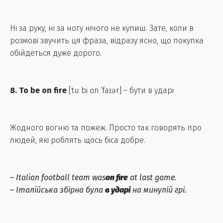
Ні за руку, ні за ногу нічого не купиш. Зате, коли в
розмові звучить ця фраза, відразу ясно, що покупка
обійдеться дуже дорого.
8. To be on fire
[tu bi ɑn ˈfaɪər] – бути в ударі
Жодного вогню та пожеж. Просто так говорять про
людей, які роблять щось біса добре.
– Italian football team was
on fire
at last game.
– Італійська збірна була
в ударі
на минулій грі.