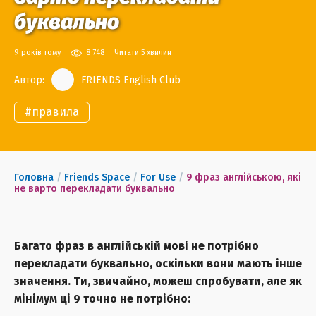
буквально
9 років тому
8 748
Читати 5 хвилин
Автор:
FRIENDS English Club
#
правила
Головна
/
Friends Space
/
For Use
/
9 фраз англійською, які
не варто перекладати буквально
Багато фраз в англійській мові не потрібно
перекладати буквально, оскільки вони мають інше
значення. Ти, звичайно, можеш спробувати, але як
мінімум ці 9 точно не потрібно: