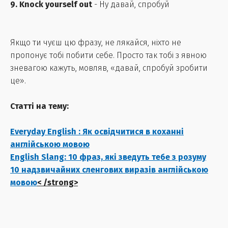
9. Knock yourself out
- Ну давай, спробуй
Якщо ти чуєш цю фразу, не лякайся, ніхто не
пропонує тобі побити себе. Просто так тобі з явною
зневагою кажуть, мовляв, «давай, спробуй зробити
це».
Статті на тему:
Everyday English : Як освідчитися в коханні
англійською мовою
English Slang: 10 фраз, які зведуть тебе з розуму
10 надзвичайних сленгових виразів англійською
мовою
< /strong>