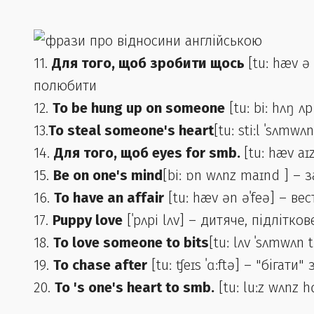
11.
Для того, щоб зробити щось
[tuː hæv ə
полюбити
12.
To be hung up on someone
[tuː biː hʌŋ 
13.
To steal someone's heart
[tuː stiːl ˈsʌmw
14.
Для того, щоб eyes for smb.
[tuː hæv aɪ
15.
Be on one's mind
[biː ɒn wʌnz maɪnd ] – 
16.
To have an affair
[tuː hæv ən əˈfeə] – ве
17.
Puppy love
[ˈpʌpi lʌv] – дитяче, підлітко
18.
To love someone to bits
[tuː lʌv ˈsʌmwʌn
19.
To chase after
[tuː ʧeɪs ˈɑːftə] – "бігати"
20.
To 's one's heart to smb.
[tuː luːz wʌnz h