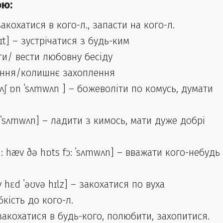
ою:
 закохатися в кого-л., запасти на кого-л.
eɪt] – зустрічатися з будь-ким
ати/ вести любовну бесіду
хання/колишнє захоплення
rʌʃ ɒn ˈsʌmwʌn ] – божеволіти по комусь, думати
wɪð ˈsʌmwʌn] – ладити з кимось, мати дуже добрі
ː hæv ðə hɒts fɔː ˈsʌmwʌn] – вважати кого-небудь
lʌv hɛd ˈəʊvə hɪlz] – закохатися по вуха
кість до кого-л.
 закохатися в будь-кого, полюбити, захопитися.