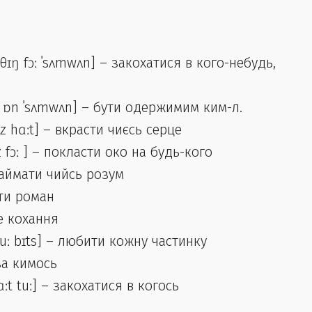
 θɪŋ fɔː ˈsʌmwʌn] – закохатися в кого-небудь,
ʌp ɒn ˈsʌmwʌn] – бути одержимим ким-л.
ʌnz hɑːt] – вкрасти чиєсь серце
z fɔː ] – покласти око на будь-кого
займати чийсь розум
сти роман
ве кохання
 tuː bɪts] – любити кожну частинку
 за кимось
ɑːt tuː] – закохатися в когось