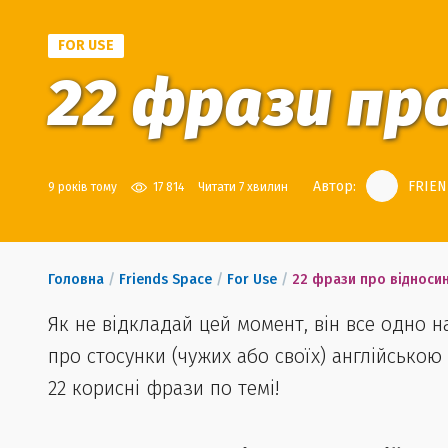
FOR USE
22 фрази пр
Автор:
FRIEN
9 років тому
17 814
Читати 7 хвилин
Головна
/
Friends Space
/
For Use
/
22 фрази про відноси
Як не відкладай цей момент, він все одно н
про стосунки (чужих або своїх) англійською
22 корисні фрази по темі!