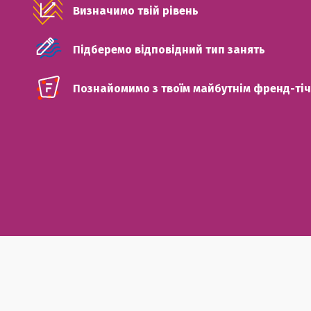
Визначимо твій рівень
Підберемо відповідний тип занять
Познайомимо з твоїм майбутнім френд-ті