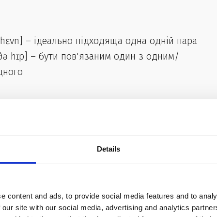
ˈhɛvn] – ідеально підходяща одна одній пара
t ðə hɪp] – бути пов'язаним один з одним/
дного
нуйся до найвищої онлайн-школи англійської
Details
ять в оману
e content and ads, to provide social media features and to analy
ння англійською
 our site with our social media, advertising and analytics partn