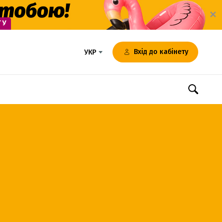
✕
Вхід до кабінету
УКР