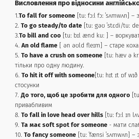
Висловлення про відносини англійськ
1.
To fall for someone
[tuː fɔːl fɔː ˈsʌmwʌn] –
2.
To go steady/to date
[tuː gəʊ ˈstɛdi/tuː d
3.
To bill and coo
[tuː bɪl ænd kuː ] – воркув
4.
An old flame
[ ən əʊld fleɪm] – старе ко
5.
To have a crush on someone
[tuː hæv ə k
тільки про одну людину.
6.
To hit it off with someone
[tuː hɪt ɪt ɒf 
стосунки
7.
До того, щоб це зробити для одного
[tu
привабливим
8.
To fall in love head over hills
[tuː fɔːl ɪn 
9.
Та має soft spot for someone
- мати слаб
10.
To fancy someone
[tuː ˈfænsi ˈsʌmwʌn] –