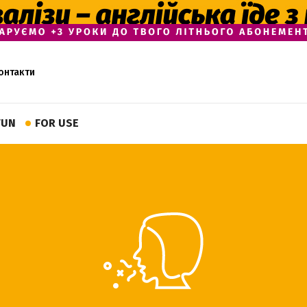
онтакти
FUN
FOR USE