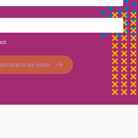
ості
писатися на урок