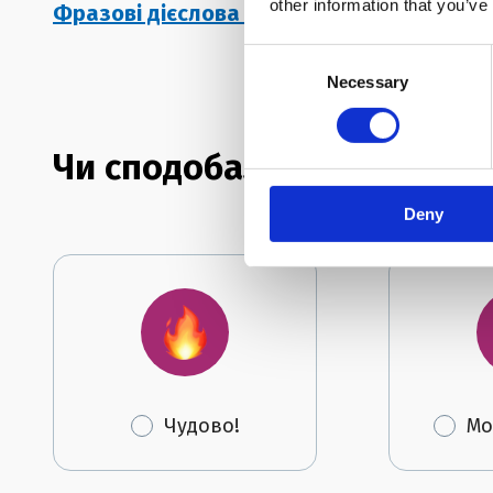
other information that you’ve
Фразові дієслова з LOOK в англійській мо
Consent
Necessary
Selection
Чи сподобалася тобі статт
Deny
Чудово!
Мо