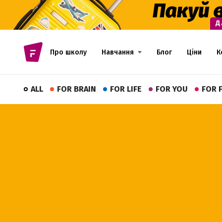
Про школу
Навчання
Блог
Ціни
К
ALL
FOR BRAIN
FOR LIFE
FOR YOU
FOR 