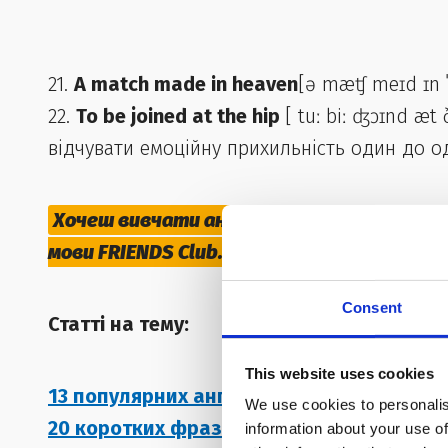
21.
A match made in heaven
[ə mæʧ meɪd ɪn 
22.
To be joined at the hip
[ tuː biː ʤɔɪnd æ
відчувати емоційну прихильність один до о
Хочеш вивчати англійську онлайн? Приєд
мови FRIENDS Club.
! Набір відкритий!
Consent
Статті на тему:
This website uses cookies
13 популярних англійських слів, які ввод
We use cookies to personalis
20 коротких фраз для вільного спілкува
information about your use of