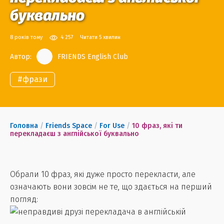
буквально
8 років тому
4 257
Читати 5 хвилин
Автор:
FRIENDS English Club
#
фрази
Головна
/
Friends Space
/
For Use
/
10 фраз, які ти
перекладаєш з англійської буквально
Обрали 10 фраз, які дуже просто перекласти, але
означають вони зовсім не те, що здається на перший
погляд: