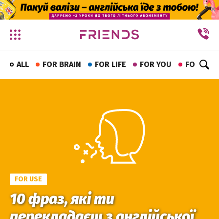
✕
ALL
FOR BRAIN
FOR LIFE
FOR YOU
FOR FUN
FOR USE
10 фраз, які ти
перекладаєш з англійської