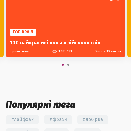
FOR BRAIN
100 найкрасивіших англійських слів
7 років тому
1 183 623
Читати 10 хвилин
Популярні теги
#лайфхак
#фрази
#добірка