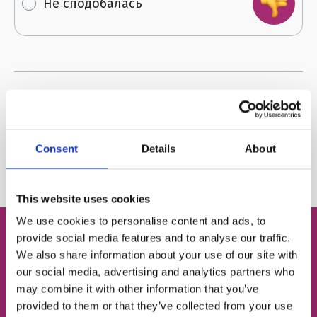
Не сподобалась
Поділитися:
Автор:
FRIENDS English Club
Consent
Details
About
This website uses cookies
We use cookies to personalise content and ads, to
provide social media features and to analyse our traffic.
We also share information about your use of our site with
Безкоштовний пробний
our social media, advertising and analytics partners who
урок англійської
may combine it with other information that you’ve
provided to them or that they’ve collected from your use