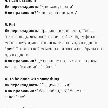
4. I can't stand it
Як перекладають:
"Я не можу стояти"
А як правильно?
"Я це терпіти не можу"
5. Pet
Як перекладають:
Правильний переклад слова
"вихованець, домашня тварина".
Але іноді у фільмах
можна почути, як закохані називають один одного
"pet"
.
Так ось в цей момент вони зовсім не ображають
один одного.
А як правильно?
Це невинне прізвисько за типом
нашого "котик" або "зайчик"
6. To be done with something
Як перекладають:
"Я з цим закінчив"
А як правильно?
"Мені набридло", "Мене це
задовбало"