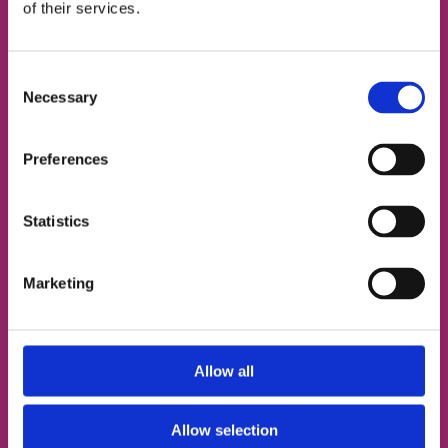
of their services.
Визначимо твій рівень
Consent
Підберемо відповідний тип занять
Necessary
Selection
Познайомимо з твоїм майбутнім френд-
тічером
Preferences
ІМ'Я
Statistics
Marketing
НОМЕР ТЕЛЕФОНУ
Allow all
ЕЛЕКТРОННА ПОШТА
Allow selection