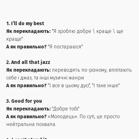
1. I’ll do my best
Як перекладають:
"Я зроблю добре \ краще \ ще
краще"
А як правильно?
"Я постараюся"
2. And all that jazz
Як перекладають:
переводять по-різному, вплітають
себе і джаз, та інші музичні жанри
А як правильно?
"І все в цьому дусі", "І таке інше"
3. Good for you
Як перекладають:
"Добре тобі"
А як правильно?
«Молодець». По суті, це просто
нейтральна похвала.