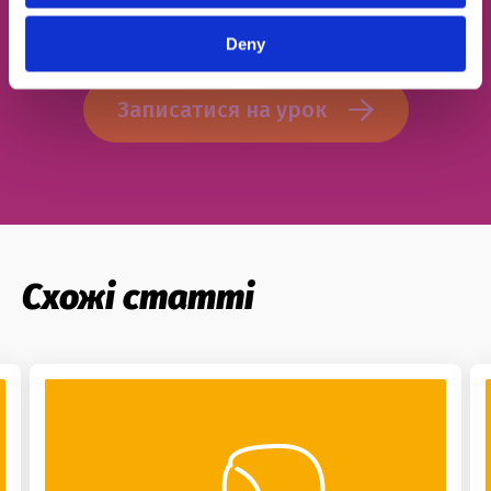
Згоден із
політикою конфіденційності
Deny
Записатися на урок
Схожі статті