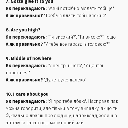
7. Gotta give it to you
Як перекладають:
"Мені потрібно віддати тобі це"
А як правильно?
"Треба віддати тобі належне"
8. Are you high?
Як перекладають:
"Ти високий?", "Ти високо?" тощо
А як правильно?
"У тебе все гаразд із головою?"
9. Middle of nowhere
Як перекладають:
"У центрі нічого", "У центрі
порожнечі"
А як правильно?
"Дуже-дуже далеко"
10. I care about you
Як перекладають:
"Я про тебе дбаю". Насправді так
можна говорити, але тільки в тому випадку, якщо ти
буквально дбаєш про людину, наприклад, ходиш в
аптеку та заварюєш малиновий чай.