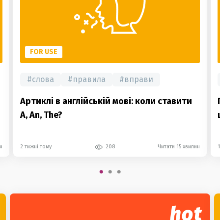
FOR USE
#
слова
#
правила
#
вправи
Артиклі в англійській мові: коли ставити
A, An, The?
н
2 тижні тому
208
Читати 15 хвилин
hot