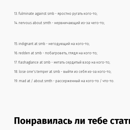
13. fulminate against smb - яростно ругать кого-то;
14. nervous about smth - нервничающий из-за чего-то;
15. indignant at smb - негодующий на кого-то;
16. redden at smb - побагроветь, глядя на кого-то;
17. flashaglance at smb - метать сердитый взор на кого-то;
18. lose one's temper at smb - выйти из себя из-за кого-то;
19. mad at / about smth - рассерженный на кого-то / что-то.
Понравилась ли тебе стат