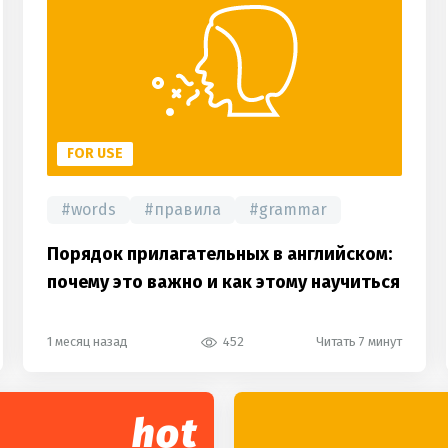
FOR USE
#
words
#
правила
#
grammar
Порядок прилагательных в английском:
почему это важно и как этому научиться
1 месяц назад
452
Читать 7 минут
hot