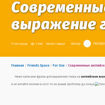
Современные
выражение г
Автор:
FRIENDS
11 лет назад
3 048
Читать 5 минут
Главная
/
Friends Space
/
For Use
/
Современные английск
Ниже написаны фразы для выражение гнева на
английском язы
и не метайте молнии в кого-то не решив проблему до конца