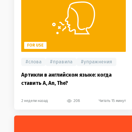
FOR USE
#
слова
#
правила
#
упражнения
Артикли в английском языке: когда
ставить A, An, The?
2 недели назад
208
Читать 15 минут