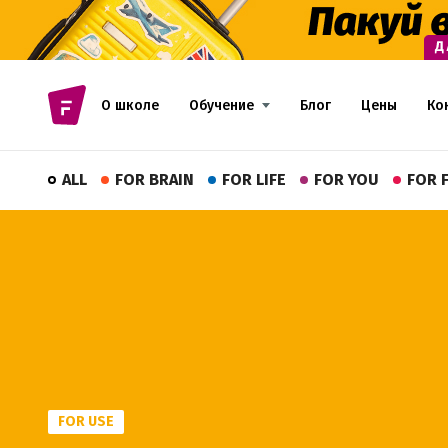
О школе
Обучение
Блог
Цены
Ко
ALL
FOR BRAIN
FOR LIFE
FOR YOU
FOR 
FOR USE