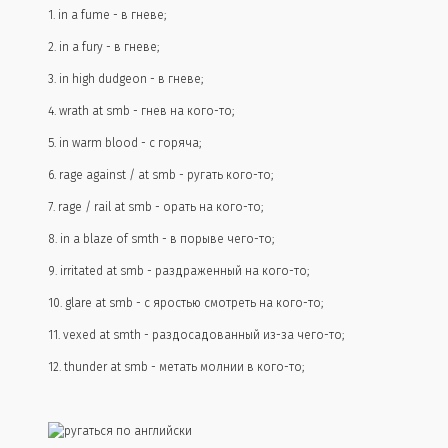
1. in a fume - в гневе;
2. in a fury - в гневе;
3. in high dudgeon - в гневе;
4. wrath at smb - гнев на кого-то;
5. in warm blood - с горяча;
6. rage against / at smb - ругать кого-то;
7. rage / rail at smb - орать на кого-то;
8. in a blaze of smth - в порыве чего-то;
9. irritated at smb - раздраженный на кого-то;
10. glare at smb - с яростью смотреть на кого-то;
11. vexed at smth - раздосадованный из-за чего-то;
12. thunder at smb - метать молнии в кого-то;