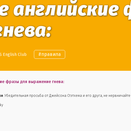
 английские 
нева:
#
правила
 English Club
ие фразы для выражение гнева:
ке
. Убедительная просьба от Джейсона Стэтхема и его друга
, не нервничайте