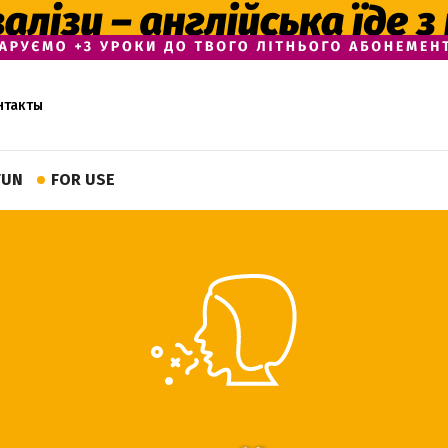
нтакты
FUN
FOR USE