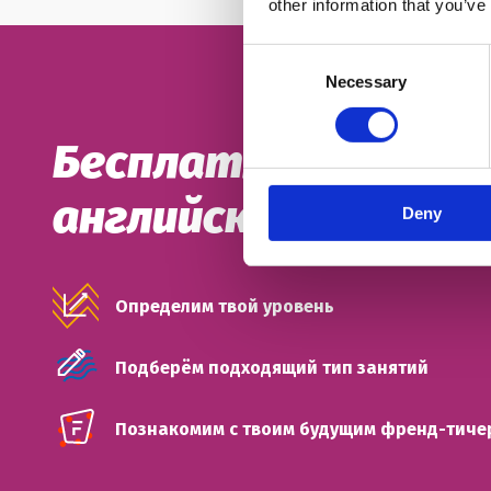
other information that you’ve
Consent
Necessary
Selection
Бесплатный пробны
английского
Deny
Определим твой уровень
Подберём подходящий тип занятий
Познакомим с твоим будущим френд-тиче