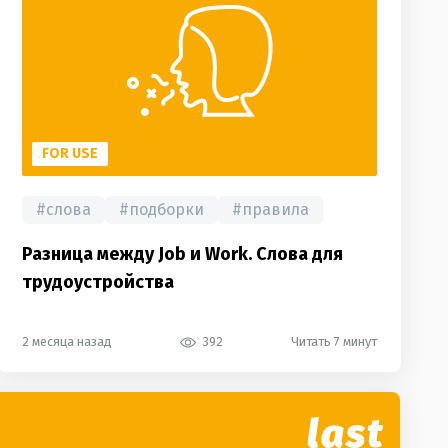
FOR USE
#
слова
#
подборки
#
правила
Разница между Job и Work. Слова для
трудоустройства
2 месяца назад
392
Читать 7 минут
last