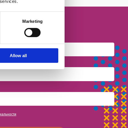
 services.
Marketing
Allow all
иальности