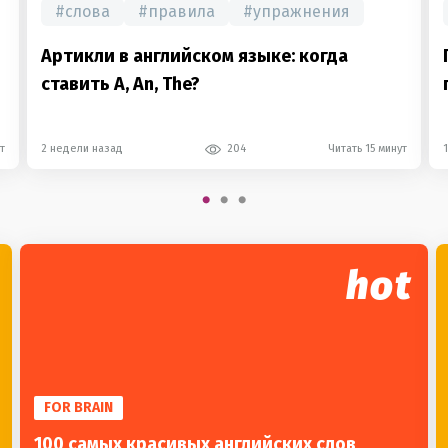
#
слова
#
правила
#
упражнения
Артикли в английском языке: когда
ставить A, An, The?
т
2 недели назад
204
Читать 15 минут
hot
FOR BRAIN
100 самых красивых английских слов