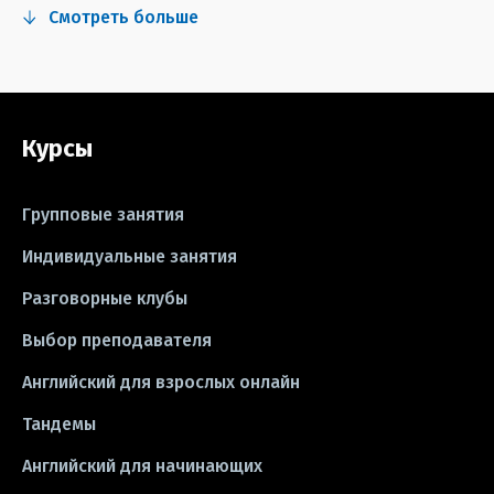
Смотреть больше
#сериалы
#видео
#правила
#grammar
#writing
#упражнения
Курсы
#песни
#идиомы
#лайфхаки
#тесты
#книги
#instagram
Групповые занятия
#школа
#игры
#business letter
Индивидуальные занятия
Разговорные клубы
#CV
#резюме
#modal verbs
Выбор преподавателя
#idioms
#эссе
#эссе
Английский для взрослых онлайн
#exam
Тандемы
Английский для начинающих