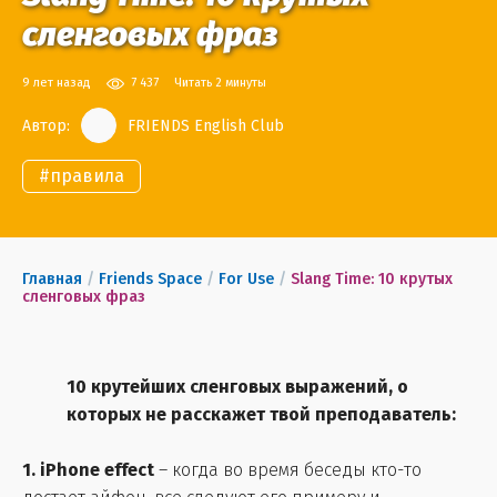
сленговых фраз
9 лет назад
7 437
Читать 2 минуты
Автор:
FRIENDS English Club
#
правила
Главная
/
Friends Space
/
For Use
/
Slang Time: 10 крутых
сленговых фраз
10 крутейших сленговых выражений, о
которых не расскажет твой преподаватель:
1. iPhone effect
– когда во время беседы кто-то