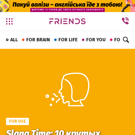
✕
ALL
FOR BRAIN
FOR LIFE
FOR YOU
FOR FUN
FOR USE
Slang Time: 10 крутых