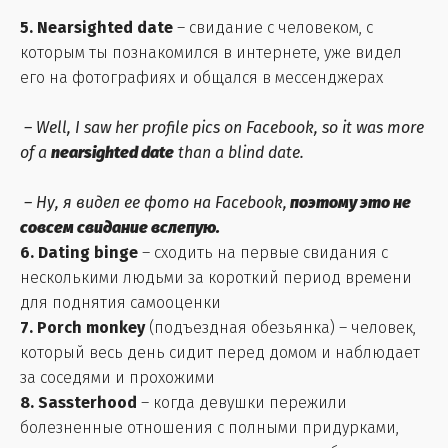
5. Nearsighted date
– свидание с человеком, с
которым ты познакомился в интернете, уже видел
его на фотографиях и общался в мессенджерах
– Well, I saw her profile pics on Facebook, so it was more
of a
nearsighted date
than a blind date.
– Ну, я видел ее фото на Facebook,
поэтому это не
совсем свидание вслепую.
6. Dating binge
– сходить на первые свидания с
несколькими людьми за короткий период времени
для поднятия самооценки
7. Porch monkey
(подъездная обезьянка) – человек,
который весь день сидит перед домом и наблюдает
за соседями и прохожими
8. Sassterhood
– когда девушки пережили
болезненные отношения с полными придурками,