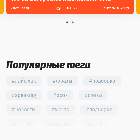
7 лет назад
1 183 596
Читать 10 минут
Популярные теги
#лайфхак
#фразы
#подборка
#speaking
#book
#слова
#новости
#words
#подборки
#статьи
#фильмы
#work
#fun
#тест
#инстаграм