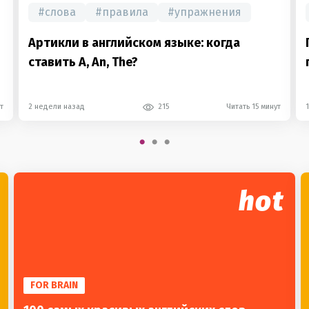
#
слова
#
правила
#
упражнения
Артикли в английском языке: когда
ставить A, An, The?
т
2 недели назад
215
Читать 15 минут
hot
FOR BRAIN