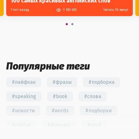
100 самых красивых английских слов
7 лет назад
1 183 655
Читать 10 минут
Популярные теги
#лайфхак
#фразы
#подборка
#speaking
#book
#слова
#новости
#words
#подборки
#статьи
#фильмы
#work