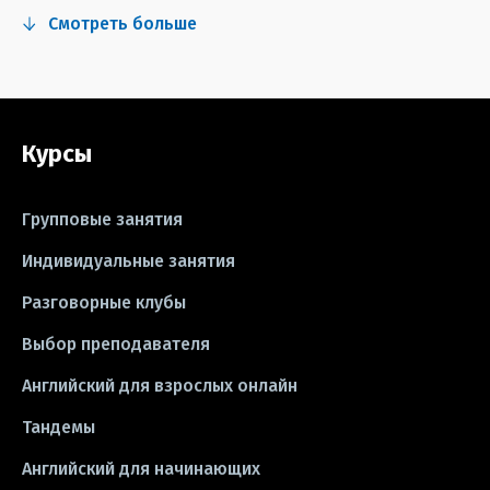
#fun
#тест
#инстаграм
Смотреть больше
#сериалы
#видео
#правила
#grammar
#writing
#упражнения
Курсы
#песни
#идиомы
#лайфхаки
#тесты
#книги
#instagram
Групповые занятия
#школа
#игры
#business letter
Индивидуальные занятия
Разговорные клубы
#CV
#резюме
#modal verbs
Выбор преподавателя
#idioms
#эссе
#эссе
Английский для взрослых онлайн
#exam
Тандемы
Английский для начинающих