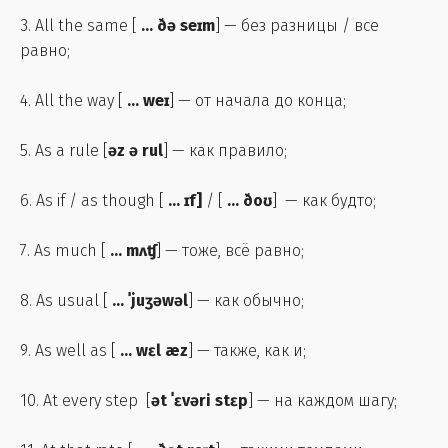
3. All the same [
...
ðə seɪm
] — без разницы / все
равно;
4. All the way [
...
weɪ
] — от начала до конца;
5. As a rule [
əz ə rul
] — как правило;
6. As if / as though [
...
ɪf]
/ [
...
ðoʊ
] — как будто;
7. As much [
...
mʌʧ
] — тоже, всё равно;
8. As usual [
...
ˈjuʒəwəl
] — как обычно;
9. As well as [
...
wɛl æz
] — также, как и;
10. At every step [
ət ˈɛvəri stɛp
] — на каждом шагу;