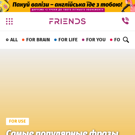
✕
ALL
FOR BRAIN
FOR LIFE
FOR YOU
FOR FUN
FOR USE
Самые популярные фразы