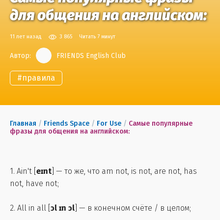
для общения на английском:
11 лет назад
3 865
Читать 7 минут
Автор:
FRIENDS English Club
#
правила
Главная
/
Friends Space
/
For Use
/
Самые популярные
фразы для общения на английском:
1. Ain't [
eɪnt
] — то же, что am not, is not, are not, has
not, have not;
2. All in all [
ɔl ɪn ɔl
] — в конечном счёте / в целом;