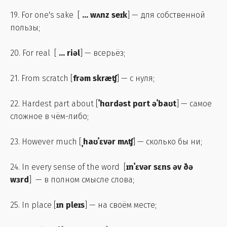
19. For one's sake [
... wʌnz seɪk
] — для собственной
пользы;
20. For real [
... riəl
] — всерьёз;
21. From scratch [
frəm skræʧ
] — с нуля;
22. Hardest part about [
ˈhɑrdəst pɑrt əˈbaʊt
] — самое
сложное в чём-либо;
23. However much [
ˌhaʊˈɛvər mʌʧ
] — сколько бы ни;
24. In every sense of the word [
ɪnˈɛvər sɛns əv ðə
wɜrd
] — в полном смысле слова;
25. In place [
ɪn pleɪs
] — на своём месте;