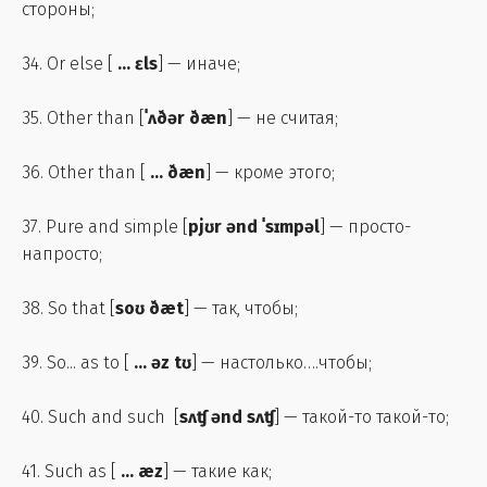
стороны;
34. Or else [
...
ɛls
] — иначе;
35. Other than [
ˈʌðər ðæn
] — не считая;
36. Other than [
...
ðæn
] — кроме этого;
37. Pure and simple [
pjʊr ənd ˈsɪmpəl
] — просто-
напросто;
38. So that [
soʊ ðæt
] — так, чтобы;
39. So... as to [
... əz tʊ
] — настолько….чтобы;
40. Such and such [
sʌʧ ənd sʌʧ
] — такой-то такой-то;
41. Such as [
...
æz
] — такие как;