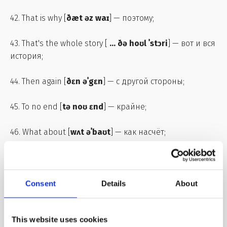
42. That is why [
ðæt əz waɪ
] — поэтому;
43. That's the whole story [
...
ðə hoʊl ˈstɔri
] — вот и вся
история;
44. Then again [
ðɛn əˈgɛn
] — с другой стороны;
45. To no end [
tə noʊ ɛnd
] — крайне;
46. What about [
wʌt əˈbaʊt
] — как насчёт;
47. What it takes to [
... ɪt teɪks tʊ
] — то, что нужно
чтобы.
Consent
Details
About
This website uses cookies