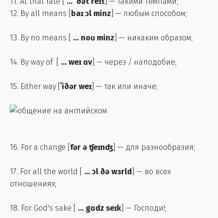
11. At that rate [
...
ðət reɪt
] — такими темпами;
12. By all means [
baɪ ɔl minz
] — любым способом;
13. By no means [
...
noʊ minz
] — никаким образом;
14. By way of [
... weɪ ɑv
] — через / наподобие;
15. Either way [
ˈiðər weɪ
] — так или иначе;
16. For a change [
fər ə ʧeɪnʤ
] — для разнообразия;
17. For all the world [
... ɔl ðə wɜrld
] — во всех
отношениях;
18. For God's sake [
... gɑdz seɪk
] — Господи!;