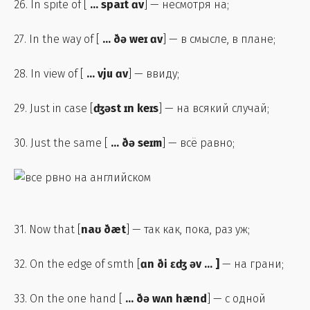
26. In spite of [
...
spaɪt ɑv
] — несмотря на;
27. In the way of [
...
ðə weɪ ɑv
] — в смысле, в плане;
28. In view of [
...
vju ɑv
] — ввиду;
29. Just in case [
ʤəst ɪn keɪs
] — на всякий случай;
30. Just the same [
...
ðə seɪm
] — всё равно;
31. Now that [
naʊ ðæt
] — так как, пока, раз уж;
32. On the edge of smth [
ɑn ði ɛʤ əv ... ]
— на грани;
33. On the one hand [
...
ðə wʌn hænd
] — c одной