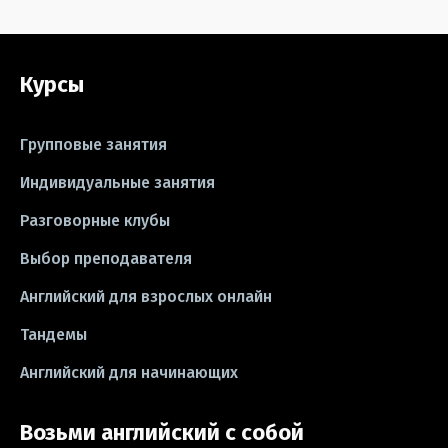
#grammar
#writing
#упражнения
Курсы
#песни
#идиомы
#лайфхаки
#тесты
#книги
#instagram
Групповые занятия
#школа
#игры
#business letter
Индивидуальные занятия
Разговорные клубы
#CV
#резюме
#modal verbs
Выбор преподавателя
#idioms
#эссе
#эссе
Английский для взрослых онлайн
#exam
Тандемы
Английский для начинающих
Возьми английский с собой