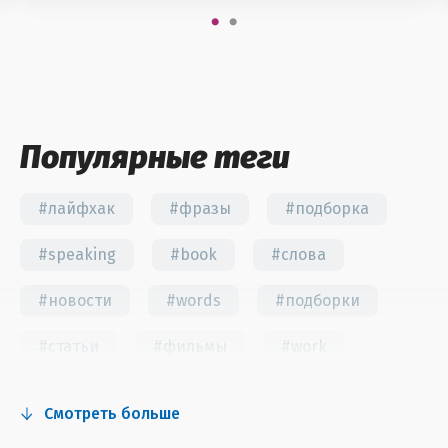
Популярные теги
#лайфхак
#фразы
#подборка
#speaking
#book
#слова
#новости
#words
#подборки
#статьи
#фильмы
#work
#fun
#тест
#инстаграм
Смотреть больше
#сериалы
#видео
#правила