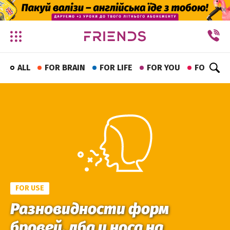
✕
ALL
FOR BRAIN
FOR LIFE
FOR YOU
FOR FUN
FOR USE
Разновидности форм
бровей, лба и носа на