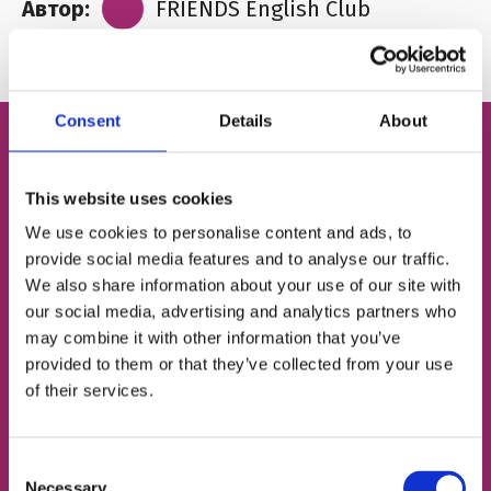
Автор:
FRIENDS English Club
Consent
Details
About
Бесплатный пробный
This website uses cookies
урок английского
We use cookies to personalise content and ads, to
provide social media features and to analyse our traffic.
We also share information about your use of our site with
Определим твой уровень
our social media, advertising and analytics partners who
may combine it with other information that you’ve
provided to them or that they’ve collected from your use
Подберём подходящий тип занятий
of their services.
Познакомим с твоим будущим френд-
тичером
Consent
Necessary