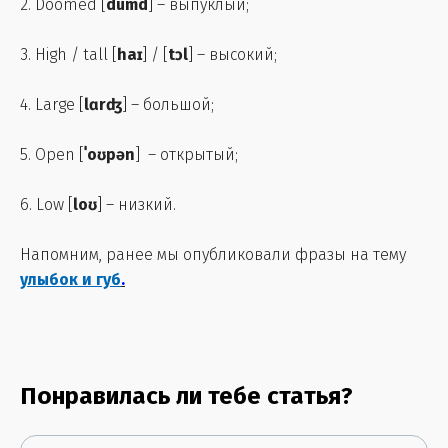
2. Doomed [
dumd
] – выпуклый;
3. High / tall [
haɪ
] / [
tɔl
] – высокий;
4. Large [
lɑrʤ
] – большой;
5. Open [
ˈoʊpən
] – открытый;
6. Low [
loʊ
] – низкий.
Напомним, ранее мы опубликовали фразы на тему
улыбок и губ
.
Понравилась ли тебе статья?