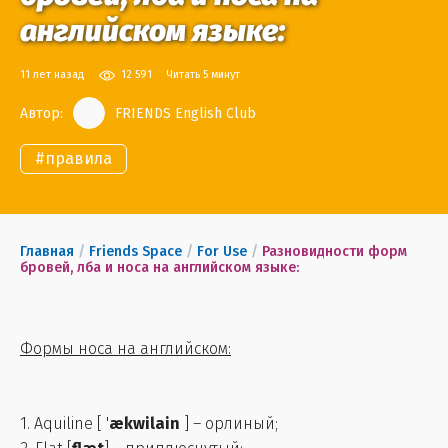
английском языке:
11 лет назад
12 591
Читать 5 минут
Автор:
FRIENDS English Club
#
правила
Главная
/
Friends Space
/
For Use
/
Разновидности форм
бровей, лба и носа на английском языке:
Формы носа на английском:
1. Aquiline [ '
ækwilain
] – орлиный;