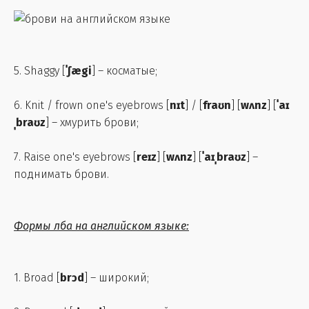
5. Shaggy [
ˈʃægi
] – косматые;
6. Knit / frown one's eyebrows [
nɪt
] / [
fraʊn
] [
wʌnz
] [
ˈaɪ
ˌbraʊz
] – хмурить брови;
7. Raise one's eyebrows [
reɪz
] [
wʌnz
] [
ˈaɪˌbraʊz
] –
поднимать брови.
Формы лба на английском языке:
1. Broad [
brɔd
] – широкий;