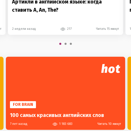
Артикли в английском языке: когда
ставить A, An, The?
т
2 недели назад
217
Читать 15 минут
hot
FOR BRAIN
100 самых красивых английских слов
7 лет назад
1 183 683
Читать 10 минут