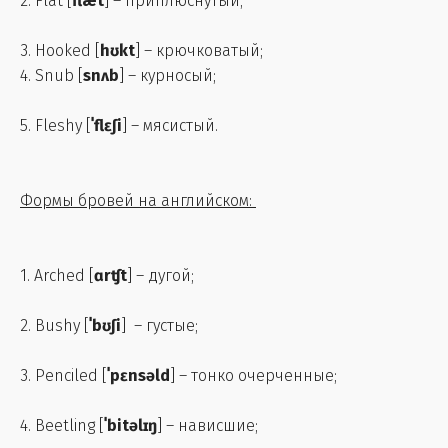
2. Flat [
flæt
] – приплюснутый;
3. Hooked [
hʊkt
] – крючковатый;
4. Snub [
snʌb
] – курносый;
5. Fleshy [
ˈflɛʃi
] – мясистый.
Формы бровей на английском:
1. Arched [
ɑrʧt
] – дугой;
2. Bushy [
ˈbʊʃi
] – густые;
3. Penciled [
ˈpɛnsəld
] – тонко очерченные;
4. Beetling [
ˈbitəlɪŋ
] – нависшие;