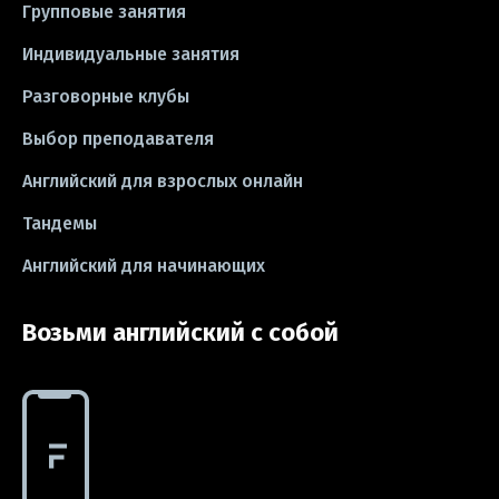
Групповые занятия
#школа
#игры
#business letter
Индивидуальные занятия
Разговорные клубы
#CV
#резюме
#modal verbs
Выбор преподавателя
#idioms
#эссе
#эссе
Английский для взрослых онлайн
#exam
Тандемы
Английский для начинающих
Возьми английский с собой