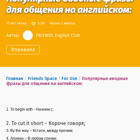
для общения на английском:
11 лет назад
5 561
Читать 2 минуты
Автор:
FRIENDS English Club
#
правила
Главная
/
Friends Space
/
For Use
/
Популярные вводные
фразы для общения на английском:
1. To begin with - Начнем с;
2. To cut it short – Короче говоря;
3. By the way – Кстати, между прочим;
4. Anyway – В любом случае;