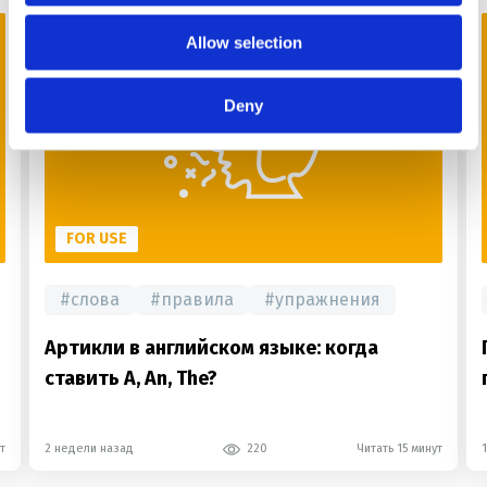
Allow selection
Deny
FOR USE
#
слова
#
правила
#
упражнения
Артикли в английском языке: когда
ставить A, An, The?
т
2 недели назад
220
Читать 15 минут