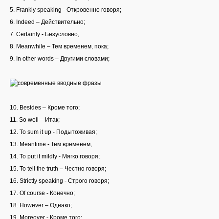
5. Frankly speaking - Откровенно говоря;
6. Indeed – Действительно;
7. Certainly - Безусловно;
8. Meanwhile – Тем временем, пока;
9. In other words – Другими словами;
10. Besides – Кроме того;
11. So well – Итак;
12. To sum it up - Подытоживая;
13. Meantime - Тем временем;
14. To put it mildly - Мягко говоря;
15. To tell the truth – Честно говоря;
16. Strictly speaking - Строго говоря;
17. Of course - Конечно;
18. However – Однако;
19. Moreover - Кроме того;