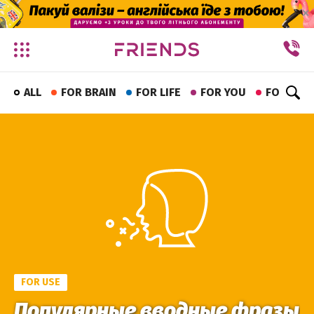
✕
ALL
FOR BRAIN
FOR LIFE
FOR YOU
FOR FUN
FOR USE
Популярные вводные фразы