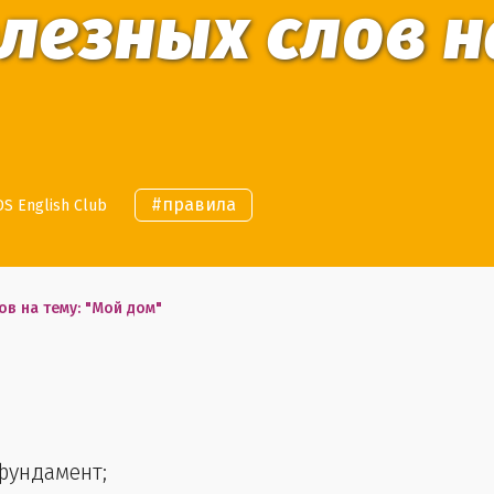
лезных слов н
#
правила
S English Club
в на тему: "Мой дом"
 фундамент;