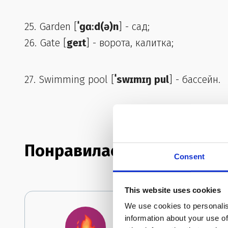
25. Garden [
ˈɡɑːd(ə)n
] - сад;
26. Gate [
geɪt
] - ворота, калитка;
27. Swimming pool [
ˈswɪmɪŋ pul
] - бассейн.
Понравилась ли тебе стат
Consent
This website uses cookies
We use cookies to personalis
information about your use of