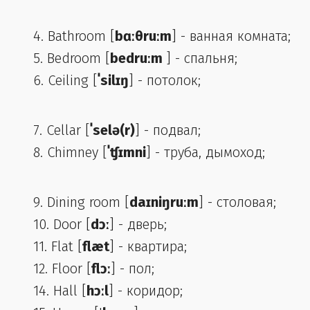
4. Bathroom [
bɑːθruːm
] - ванная комната;
5. Bedroom [
bedruːm
] - спальня;
6. Ceiling [
ˈsilɪŋ
] - потолок;
7. Cellar [
ˈselə(r)
] - подвал;
8. Chimney [
ˈʧɪmni
] - труба, дымоход;
9. Dining room [
daɪniŋruːm
] - столовая;
10. Door [
dɔː
] - дверь;
11. Flat [
flæt
] - квартира;
12. Floor [
flɔː
] - пол;
14. Hall [
hɔːl
] - коридор;