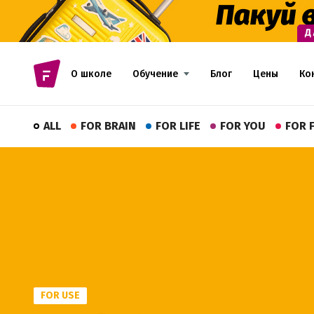
О школе
Обучение
Блог
Цены
Ко
ALL
FOR BRAIN
FOR LIFE
FOR YOU
FOR 
FOR USE