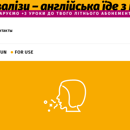
нтакты
FUN
FOR USE