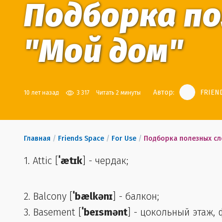
Подборка по
"Мой дом"
Автор:
FRIEND
10 лет назад
3 317
Читать 2 минуты
Главная
/
Friends Space
/
For Use
/
Подборка полезных сло
1. Attic [
ˈætɪk
] - чердак;
2. Balcony [
ˈbælkənɪ
] - балкон;
3. Basement [
ˈbeɪsmənt
] - цокольный этаж,