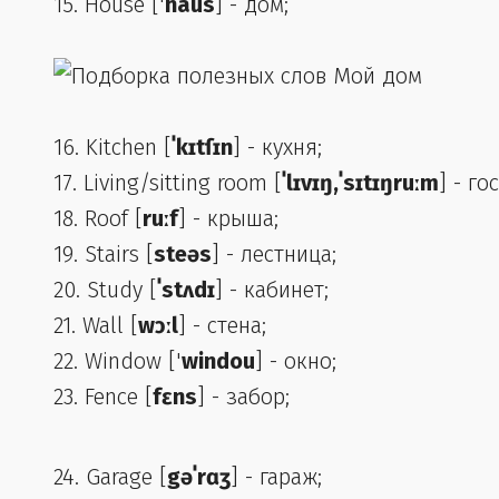
15. House ['
haus
] - дом;
16. Kitchen [
ˈkɪtſɪn
] - кухня;
17. Living/sitting room [
ˈlɪvɪŋ,ˈsɪtɪŋruːm
] - го
18. Roof [
ruːf
] - крыша;
19. Stairs [
steəs
] - лестница;
20. Study [
ˈstʌdɪ
] - кабинет;
21. Wall [
wɔːl
] - стена;
22. Window ['
windou
] - окно;
23. Fence [
fɛns
] - забор;
24. Garage [
gəˈrɑʒ
] - гараж;