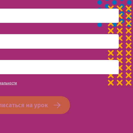
иальности
писаться на урок