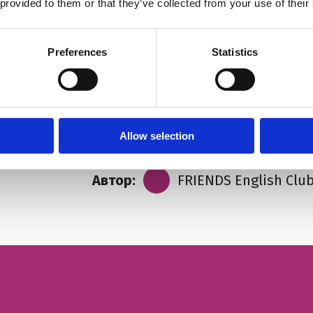
 provided to them or that they’ve collected from your use of their
Preferences
Statistics
жно и лучше
Не понравилась
Allow selection
Автор:
FRIENDS English Clu