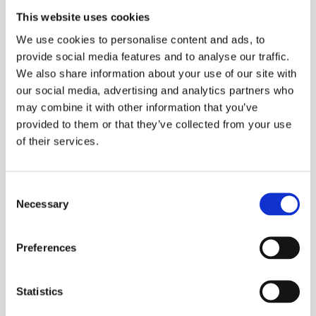
Если же мы введем еще одно уточнение: “Ее сестра
This website uses cookies
читает в старой комнате”, то станет понятен
We use cookies to personalise content and ads, to
принцип применения прилагательного. Здесь он
provide social media features and to analyse our traffic.
описывает качество комнаты – она в ее квартире
We also share information about your use of our site with
старая. Именно поэтому она занимает место перед
our social media, advertising and analytics partners who
существительным – “
Her sister reads in the
old
room
”.
may combine it with other information that you’ve
provided to them or that they’ve collected from your use
Внесем еще одну поправку: “
Her sister
often
reads in
of their services.
the old room
” − “Ее сестра часто читает в старой
комнате”. В данном случае мы подчеркиваем,
насколько часто происходит действие. Как результат,
Consent
наречие
Necessary
often
будет стоять перед глаголом. Если же
Selection
мы хотим объяснить причину, почему сестра часто
читает именно в этой комнате (например, потому что
Preferences
там хорошее освещение) − то здесь нам пригодится
союз. –
“Her sister often reads in the old room
because
Statistics
there is a good lighting”.