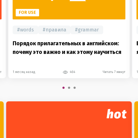
FOR USE
#
words
#
правила
#
grammar
Порядок прилагательных в английском:
почему это важно и как этому научиться
т
1 месяц назад
464
Читать 7 минут
hot