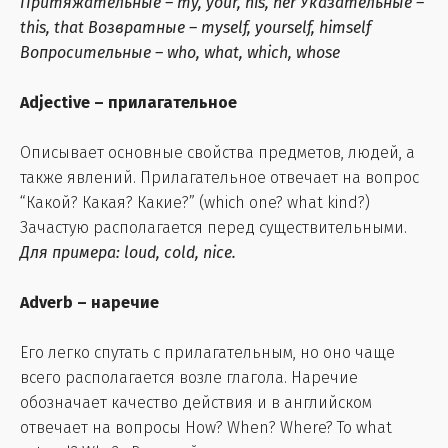
Притяжательные – my, your, his, her
Указательные –
this, that
Возвратные – myself, yourself, himself
Вопросительные – who, what, which, whose
Adjective – прилагательное
Описывает основные свойства предметов, людей, а
также явлений. Прилагательное отвечает на вопрос
“Какой? Какая? Какие?” (which one? what kind?)
Зачастую располагается перед существительными.
Для примера: loud, cold, nice.
Adverb – наречие
Его легко спутать с прилагательным, но оно чаще
всего располагается возле глагола. Наречие
обозначает качество действия и в английском
отвечает на вопросы How? When? Where? To what