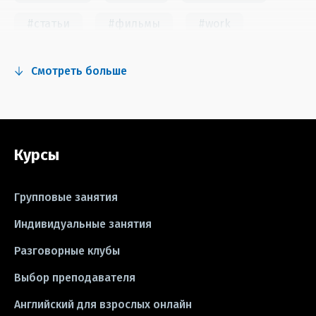
#статьи
#фильмы
#work
#fun
#тест
#инстаграм
Смотреть больше
#сериалы
#видео
#правила
#grammar
#writing
#упражнения
Курсы
#песни
#идиомы
#лайфхаки
#тесты
#книги
#instagram
Групповые занятия
#школа
#игры
#business letter
Индивидуальные занятия
Разговорные клубы
#CV
#резюме
#modal verbs
Выбор преподавателя
#idioms
#эссе
#эссе
Английский для взрослых онлайн
#exam