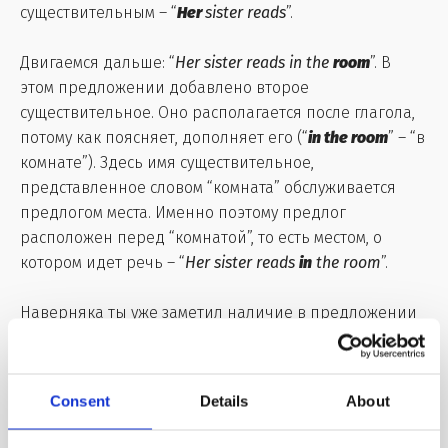
существительным – “
Her
sister reads
”.
Двигаемся дальше: “
Her sister reads in the
room
”. В
этом предложении добавлено второе
существительное. Оно располагается после глагола,
потому как поясняет, дополняет его (“
in the room
” – “в
комнате”). Здесь имя существительное,
представленное словом “комната” обслуживается
предлогом места. Именно поэтому предлог
расположен перед “комнатой”, то есть местом, о
котором идет речь – “
Her sister reads
in
the room
”.
Наверняка ты уже заметил наличие в предложении
определенного артикля. Здесь применяется именно
такой его вид, так как действие происходит не в
какой-то комнате, а в конкретной комнате в
Consent
Details
About
конкретной квартире –
in
the
room.