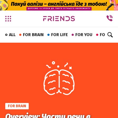
✕
ALL
FOR BRAIN
FOR LIFE
FOR YOU
FOR FUN
FOR BRAIN
Overview: Части речи в