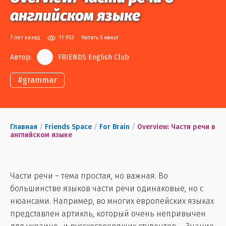
английском языке
7 лет назад
11 953
Читать 5 минут
Автор:
FRIENDS English Club
#
grammar
Главная
/
Friends Space
/
For Brain
/
Overview: Части речи в
английском языке
Части речи – тема простая, но важная. Во
большинстве языков части речи одинаковые, но с
нюансами. Например, во многих европейских языках
представлен артикль, который очень непривычен