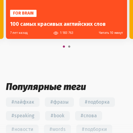
FOR BRAIN
100 самых красивых английских слов
7 лет назад
1 183 763
Читать 10 минут
Популярные теги
#лайфхак
#фразы
#подборка
#speaking
#book
#слова
#новости
#words
#подборки