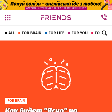
✕
ALL
FOR BRAIN
FOR LIFE
FOR YOU
FOR FUN
FOR BRAIN
Как будет "Ясно" на