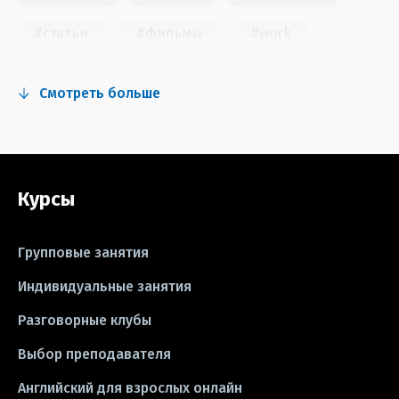
#статьи
#фильмы
#work
#fun
#тест
#инстаграм
Смотреть больше
#сериалы
#видео
#правила
#grammar
#writing
#упражнения
Курсы
#песни
#идиомы
#лайфхаки
#тесты
#книги
#instagram
Групповые занятия
#школа
#игры
#business letter
Индивидуальные занятия
Разговорные клубы
#CV
#резюме
#modal verbs
Выбор преподавателя
#idioms
#эссе
#эссе
Английский для взрослых онлайн