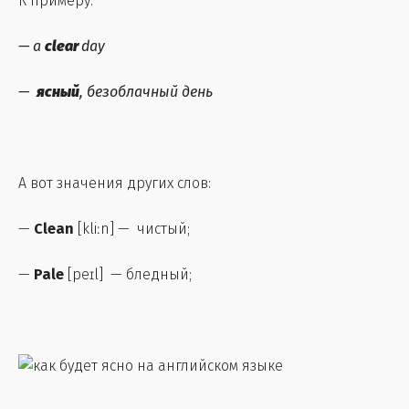
К примеру:
— a
clear
day
—
ясный
, безоблачный день
А вот значения других слов:
—
Clean
[kliːn] — чистый;
—
Pale
[peɪl] — бледный;