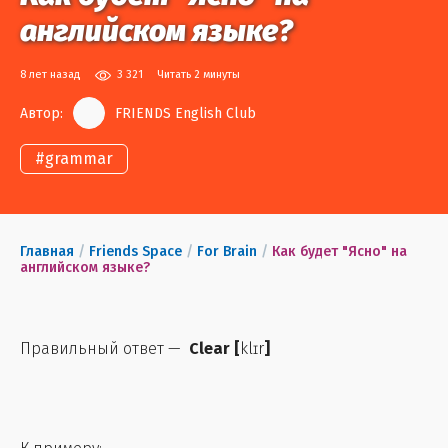
английском языке?
8 лет назад
3 321
Читать 2 минуты
Автор:
FRIENDS English Club
#
grammar
Главная
/
Friends Space
/
For Brain
/
Как будет "Ясно" на
английском языке?
Правильный ответ —
Clear
[
klɪr
]