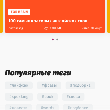
FOR BRAIN
100 самых красивых английских слов
7 лет назад
1 183 778
Читать 10 минут
Популярные теги
#лайфхак
#фразы
#подборка
#speaking
#book
#слова
#новости
#words
#подборки