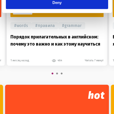
Deny
FOR USE
#
words
#
правила
#
grammar
Порядок прилагательных в английском:
почему это важно и как этому научиться
т
1 месяц назад
464
Читать 7 минут
hot