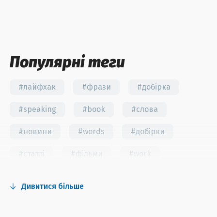
Популярні теги
#лайфхак
#фрази
#добірка
#speaking
#book
#слова
#новини
#words
#добірки
#статті
#фільми
#work
#fun
#тест
#інстаграм
Дивитися більше
#серіали
#відео
#правила