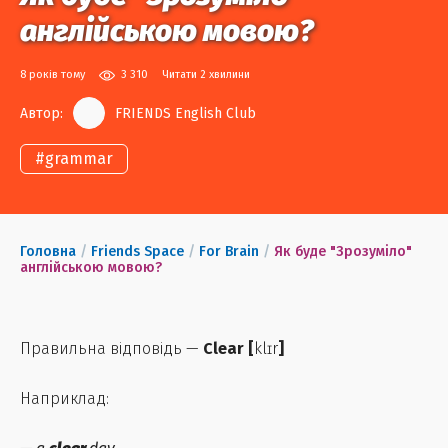
англійською мовою?
8 років тому
3 310
Читати 2 хвилини
Автор:
FRIENDS English Club
#
grammar
Головна
/
Friends Space
/
For Brain
/
Як буде "Зрозуміло"
англійською мовою?
Правильна відповідь —
Clear
[
klɪr
]
Наприклад: