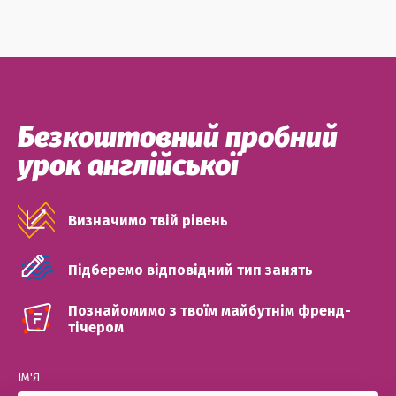
Безкоштовний пробний
урок англійської
Визначимо твій рівень
Підберемо відповідний тип занять
Познайомимо з твоїм майбутнім френд-
тічером
ІМ'Я