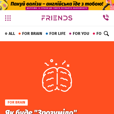
✕
ALL
FOR BRAIN
FOR LIFE
FOR YOU
FOR FUN
FOR BRAIN
Як буде "Зрозуміло"