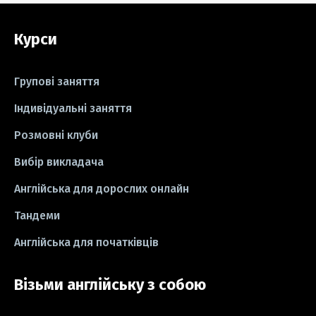
#grammar
#writing
#вправи
Курси
#пісні
#ідіоми
#лайфхаки
#тести
#книги
#instagram
Групові заняття
#школа
#ігри
#business letter
Індивідуальні заняття
Розмовні клуби
#СV
#резюме
#modal verbs
Вибір викладача
#idioms
#есе
#есе
#exam
Англійська для дорослих онлайн
Тандеми
Англійська для початківців
Візьми англійську з собою