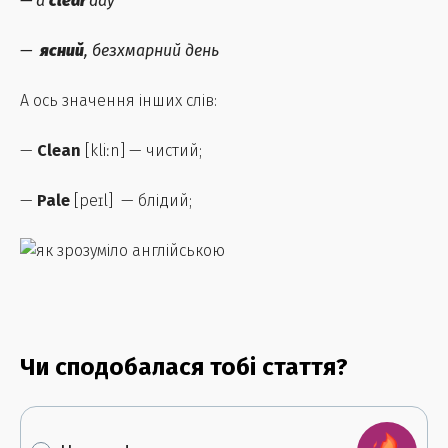
— a
clear
day
—
ясний
, безхмарний день
А ось значення інших слів:
—
Clean
[kliːn] — чистий;
—
Pale
[peɪl] — блідий;
Чи сподобалася тобі стаття?