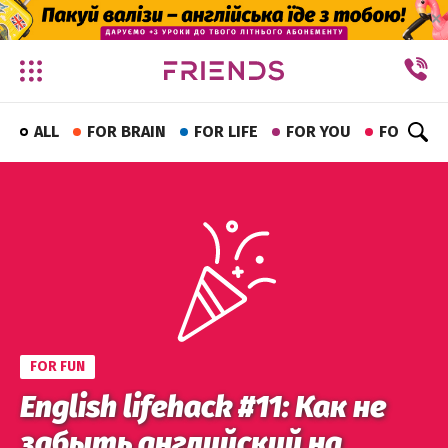
✕
ALL
FOR BRAIN
FOR LIFE
FOR YOU
FOR FUN
FOR FUN
English lifehack #11: Как не
забыть английский на