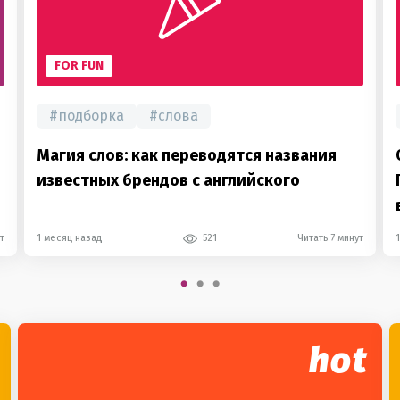
FOR FUN
#
подборка
#
слова
Магия слов: как переводятся названия
известных брендов с английского
т
1 месяц назад
521
Читать 7 минут
hot