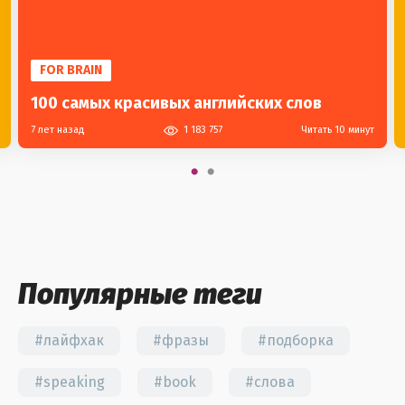
FOR BRAIN
100 самых красивых английских слов
7 лет назад
1 183 757
Читать 10 минут
Популярные теги
#лайфхак
#фразы
#подборка
#speaking
#book
#слова