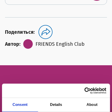
Поделиться:
Автор:
FRIENDS English Club
Бесплатный пробный
урок английского
Consent
Details
About
Определим твой уровень