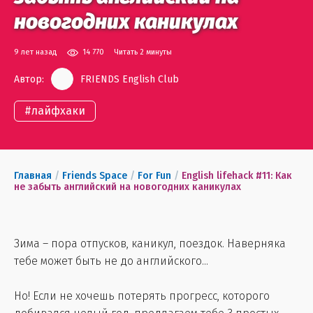
новогодних каникулах
9 лет назад
14 770
Читать 2 минуты
Автор:
FRIENDS English Club
#
лайфхаки
Главная
/
Friends Space
/
For Fun
/
English lifehack #11: Как
не забыть английский на новогодних каникулах
Зима – пора отпусков, каникул, поездок. Наверняка
тебе может быть не до английского...
Но! Если не хочешь потерять прогресс, которого