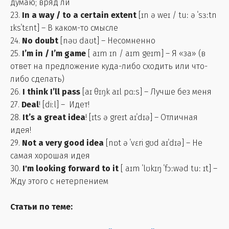
думаю; вряд ли
23.
In a way / to a certain extent
[ɪn ə weɪ / tuː ə ˈsɜːtn
ɪksˈtɛnt] – В каком-то смысле
24.
No doubt
[nəʊ daʊt] – Несомненно
25.
I’m in / I’m game
[ aɪm ɪn / aɪm geɪm] – Я «за» (в
ответ на предложение куда-либо сходить или что-
либо сделать)
26.
I think I’ll pass
[aɪ θɪŋk aɪl pɑːs] – Лучше без меня
27.
Deal
! [diːl] – Идет!
28.
It’s a great idea
! [ɪts ə greɪt aɪˈdɪə] – Отличная
идея!
29.
Not a very good idea
[nɒt ə ˈvɛri gʊd aɪˈdɪə] – Не
самая хорошая идея
30.
I'm looking forward to it
[ aɪm ˈlʊkɪŋ ˈfɔːwəd tuː ɪt] –
Жду этого с нетерпением
Статьи по теме: