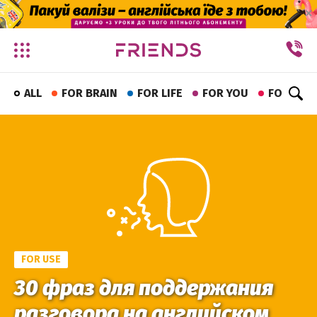
✕
ALL
FOR BRAIN
FOR LIFE
FOR YOU
FOR FUN
FOR USE
30 фраз для поддержания
разговора на английском