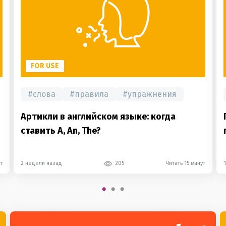
FOR USE
#
слова
#
правила
#
упражнения
Артикли в английском языке: когда
ставить A, An, The?
т
2 недели назад
205
Читать 15 минут