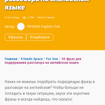
языке
9 лет назад
6 366
Читать 5 минут
Автор:
FRIENDS English Club
#
фразы
#
подборки
Главная
/
Friends Space
/
For Use
/
30 фраз для
поддержания разговора на английском языке
Никак не можешь подобрать подходящую фразу в
разговоре на английском? Чтобы больше не
попадать в такую ситуацию, заучи эти короткие
фразы и всегда найдешь, что сказать!