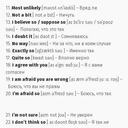
11.
Most unlikely
[məʊst ʌnˈlaɪkli] – Вряд ли
12.
Not a bit
[ nɒt ə bɪt] – Ничуть
13.
I believe so / suppose so
[aɪ bɪˈliːv səʊ / səˈpəʊz
səʊ] – Полагаю, что это так
14.
I doubt it
[aɪ daʊt ɪt ] – Сомневаюсь
15.
No way
[nəʊ weɪ] – Ни за что, ни в коем случае
16.
Exactly so
[ɪgˈzæktli səʊ ] – Именно так
17.
Quite so
[kwaɪt səʊ] – Вполне верно
18.
I agree with you
[aɪ əˈgriː wɪð juː] – Я с вами
согласен
19.
I am afraid you are wrong
[aɪ æm əˈfreɪd juː ɑː rɒŋ] –
Боюсь, что вы не правы
20.
I’m afraid so
[aɪm əˈfreɪd səʊ ] – Боюсь, что так
21.
I’m not sure
[aɪm nɒt ʃʊə] – Не уверен
22.
I don’t think so
[ aɪ dəʊnt θɪŋk səʊ] – Я так не