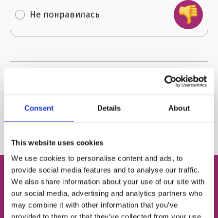
Не понравилась
Поделиться:
Consent
Details
About
Автор:
FRIENDS English Club
This website uses cookies
We use cookies to personalise content and ads, to
provide social media features and to analyse our traffic.
We also share information about your use of our site with
our social media, advertising and analytics partners who
Бесплатный пробный
may combine it with other information that you’ve
урок английского
provided to them or that they’ve collected from your use