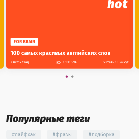
hot
FOR BRAIN
100 самых красивых английских слов
7 лет назад
1 183 596
Читать 10 минут
Популярные теги
#лайфхак
#фразы
#подборка