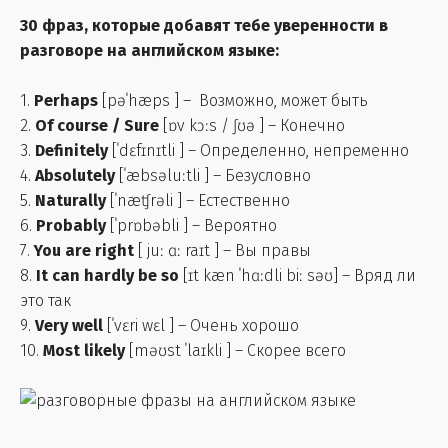
30 фраз, которые добавят тебе уверенности в
разговоре на английском языке:
1.
Perhaps
[pəˈhæps ] – Возможно, может быть
2.
Of course / Sure
[ɒv kɔːs / ʃʊə ] – Конечно
3.
Definitely
[ˈdɛfɪnɪtli ] – Определенно, непременно
4.
Absolutely
[ˈæbsəluːtli ] – Безусловно
5.
Naturally
[ˈnæʧrəli ] – Естественно
6.
Probably
[ˈprɒbəbli ] – Вероятно
7.
You are right
[ juː ɑː raɪt ] – Вы правы
8.
It can hardly be so
[ɪt kæn ˈhɑːdli biː səʊ] – Вряд ли
это так
9.
Very well
[ˈvɛri wɛl ] – Очень хорошо
10.
Most likely
[məʊst ˈlaɪkli ] – Скорее всего