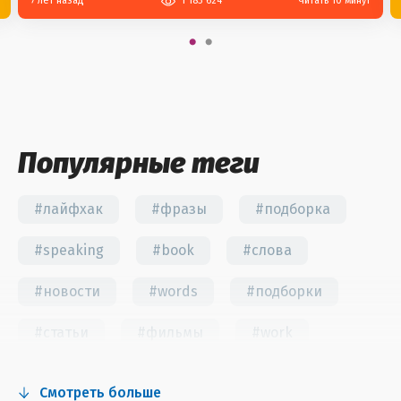
7 лет назад
1 183 624
Читать 10 минут
Популярные теги
#лайфхак
#фразы
#подборка
#speaking
#book
#слова
#новости
#words
#подборки
#статьи
#фильмы
#work
#fun
#тест
#инстаграм
Смотреть больше