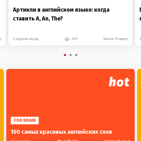
Артикли в английском языке: когда
ставить A, An, The?
т
2 недели назад
209
Читать 15 минут
hot
FOR BRAIN
100 самых красивых английских слов