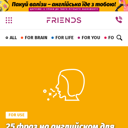
✕
ALL
FOR BRAIN
FOR LIFE
FOR YOU
FOR FUN
FOR USE
25 фраз на английском для