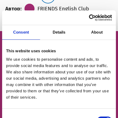
Автор:
FRIENDS English Club
Consent
Details
About
This website uses cookies
Бесплатный пробный
We use cookies to personalise content and ads, to
урок английского
provide social media features and to analyse our traffic.
We also share information about your use of our site with
our social media, advertising and analytics partners who
Определим твой уровень
may combine it with other information that you’ve
provided to them or that they’ve collected from your use
Подберём подходящий тип занятий
of their services.
Познакомим с твоим будущим френд-
тичером
Consent