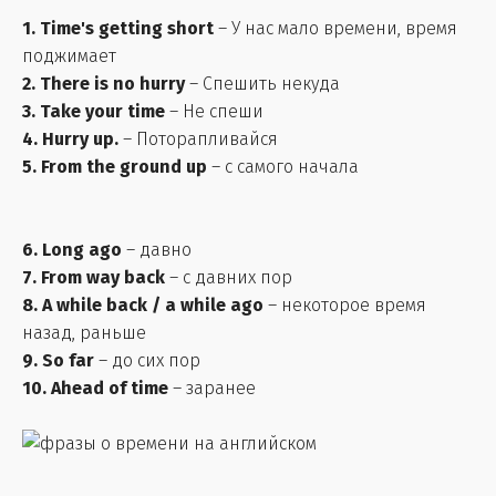
1. Time's getting short
– У нас мало времени, время
поджимает
2. There is no hurry
– Спешить некуда
3. Take your time
– Не спеши
4. Hurry up.
– Поторапливайся
5. From the ground up
– с самого начала
6. Long ago
– давно
7. From way back
– с давних пор
8. A while back / a while ago
– некоторое время
назад, раньше
9. So far
– до сих пор
10. Ahead of time
– заранее