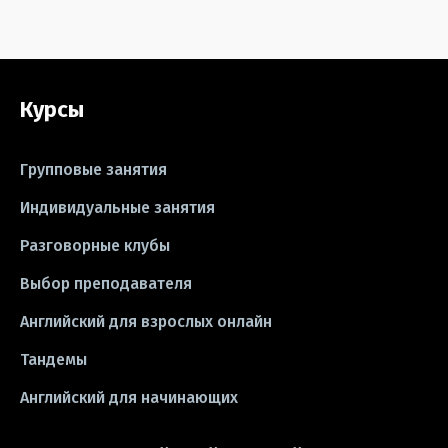
#сериалы
#видео
#правила
#grammar
#writing
#упражнения
Курсы
#песни
#идиомы
#лайфхаки
#тесты
#книги
#instagram
Групповые занятия
#школа
#игры
#business letter
Индивидуальные занятия
Разговорные клубы
#CV
#резюме
#modal verbs
Выбор преподавателя
#idioms
#эссе
#эссе
Английский для взрослых онлайн
#exam
Тандемы
Английский для начинающих