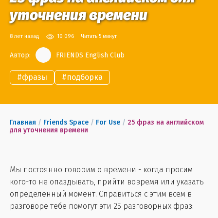
уточнения времени
8 лет назад
10 096
Читать 5 минут
Автор:
FRIENDS English Club
#
фразы
#
подборка
Главная
/
Friends Space
/
For Use
/
25 фраз на английском
для уточнения времени
Мы постоянно говорим о времени - когда просим
кого-то не опаздывать, прийти вовремя или указать
определенный момент. Справиться с этим всем в
разговоре тебе помогут эти 25 разговорных фраз:​