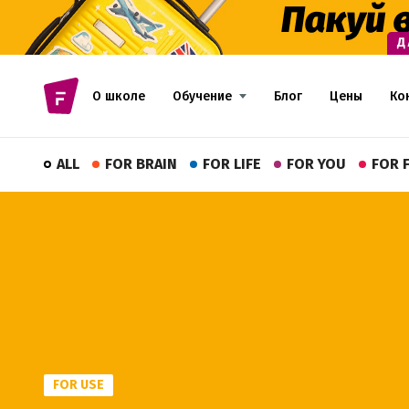
О школе
Обучение
Блог
Цены
Ко
ALL
FOR BRAIN
FOR LIFE
FOR YOU
FOR 
FOR USE