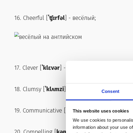
16. Cheerful [
ˈʧɪrfəl
] - весёлый;
17. Clever [
ˈklɛvər
] - умный;
18. Clumsy [
ˈklʌmzi
] - неуклюжий;
Consent
19. Communicative [
kəmˈjunəkətɪv
] - общите
This website uses cookies
We use cookies to personalis
information about your use of
20. Compelling [
kəmˈpɛlɪŋ
] - неотразимый;