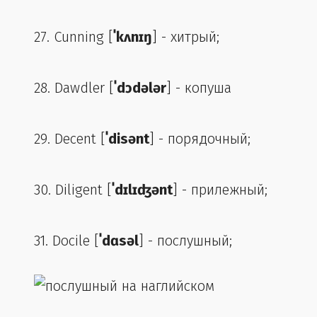
27. Cunning [
ˈkʌnɪŋ
] - хитрый;
28. Dawdler [
ˈdɔdələr
] - копуша
29. Decent [
ˈdisənt
] - порядочный;
30. Diligent [
ˈdɪlɪʤənt
] - прилежный;
31. Docile [
ˈdɑsəl
] - послушный;