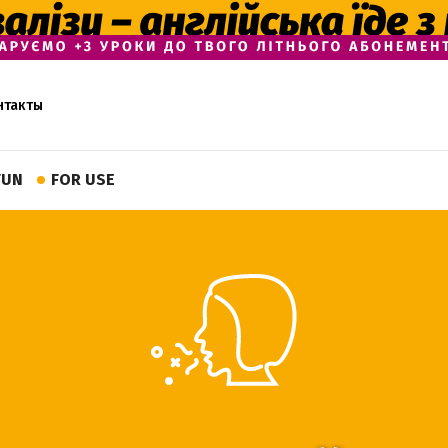
нтакты
FUN
FOR USE