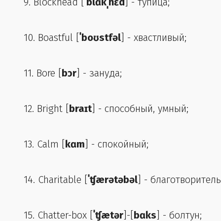
9. Blockhead [
ˈblɑkˌhɛd
] - тупица;
10. Boastful [
ˈboʊstfəl
] - хвастливый;
11. Bore [
bɔr
] - зануда;
12. Bright [
braɪt
] - способный, умный;
13. Calm [
kɑm
] - спокойный;
14. Charitable [
ˈʧærətəbəl
] - благотворител
15. Chatter-box [
ˈʧætər
]-[
bɑks
] - болтун;