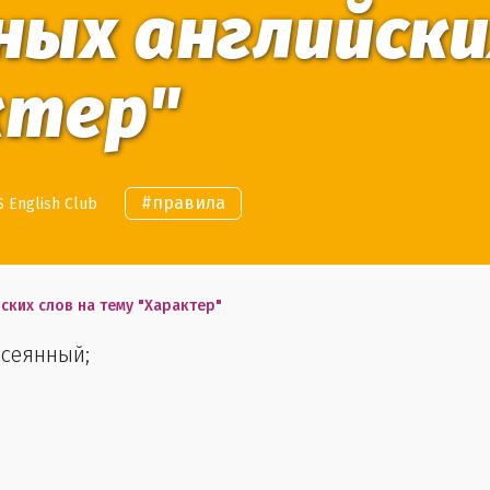
ных английски
ктер"
#
правила
 English Club
ских слов на тему "Характер"
ссеянный;