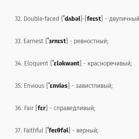
32. Double-faced [
ˈdʌbəl
]-[
feɪst
] - двуличный
33. Earnest [
ˈɜrnɪst
] - ревностный;
34. Eloquent [
ˈɛləkwənt
] - красноречивый;
35. Envious [
ˈɛnviəs
] - завистливый;
36. Fair [
fɛr
] - справедливый;
37. Faithful [
ˈfeɪθfəl
] - верный;