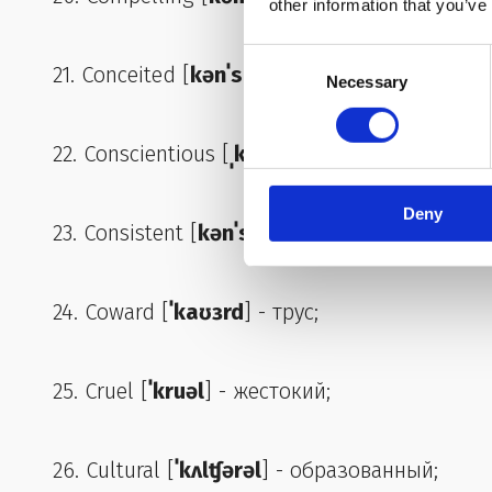
other information that you’ve
Consent
21. Conceited [
kənˈsitəd
] - тщестлавный;
Necessary
Selection
22. Conscientious [
ˌkɑnʃiˈɛnʃəs
] - добросовес
Deny
23. Consistent [
kənˈsɪstənt
] - последователь
24. Coward [
ˈkaʊɜrd
] - трус;
25. Cruel [
ˈkruəl
] - жестокий;
26. Cultural [
ˈkʌlʧərəl
] - образованный;