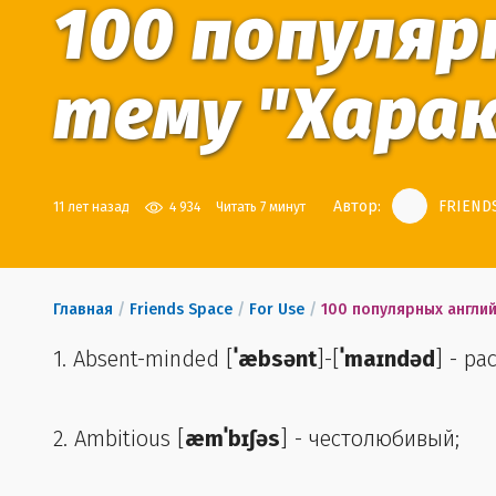
100 популяр
тему "Хара
Автор:
FRIENDS
11 лет назад
4 934
Читать 7 минут
Главная
/
Friends Space
/
For Use
/
100 популярных англий
1. Absent-minded [
ˈæbsənt
]-[
ˈmaɪndəd
] - ра
2. Ambitious [
æmˈbɪʃəs
] - честолюбивый;