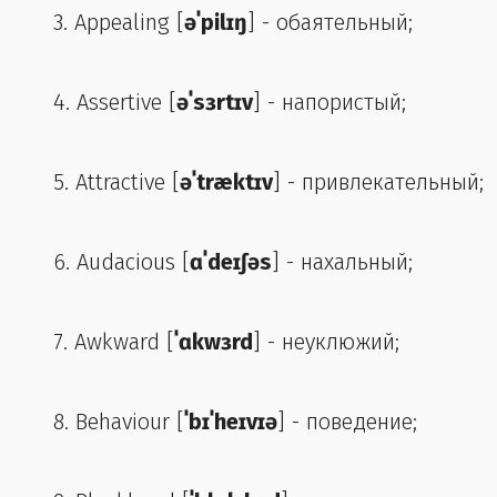
3. Appealing [
əˈpilɪŋ
] - обаятельный;
4. Assertive [
əˈsɜrtɪv
] - напористый;
5. Attractive [
əˈtræktɪv
] - привлекательный;
6. Audacious [
ɑˈdeɪʃəs
] - нахальный;
7. Awkward [
ˈɑkwɜrd
] - неуклюжий;
8. Behaviour [
ˈbɪˈheɪvɪə
] - поведение;