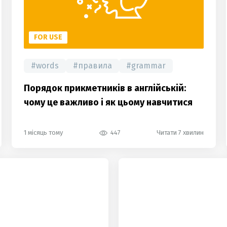
FOR USE
#
words
#
правила
#
grammar
Порядок прикметників в англійській:
чому це важливо і як цьому навчитися
1 місяць тому
447
Читати 7 хвилин
hot