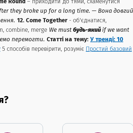
ome Round
– приходити до тями, схаменутися
fter they broke up for a long time. — Вона довги
чення.
12. Come Together
- об'єднатися,
in, combine, merge
We must
будь-який
if we want
чемо перемогти.
Статті на тему:
У тренді: 10
у
5 способів перевірити, розуміє
Простий базовий
я?