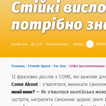
Стійкі висл
потрібно з
Автор:
FRIEN
8 років тому
6 453
Читати 5 хвилин
Головна
/
Friends Space
/
For Use
/
Стійкі висловлювання 
12 фразових дієслів з COME, які важливі д
Come About
- з'являтися, виникати Синонім
який маю?
— Як з'явилася англійська мов
зустріти, натрапити Синоніми: appear, seem