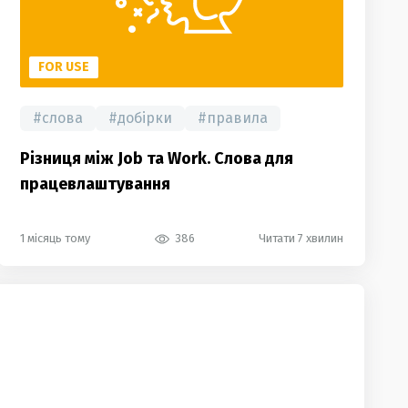
FOR USE
#
слова
#
добірки
#
правила
Різниця між Job та Work. Слова для
працевлаштування
1 місяць тому
386
Читати 7 хвилин
last