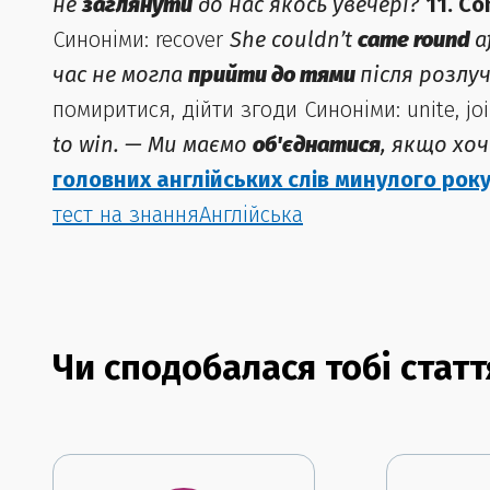
не
заглянути
до нас якось увечері?
11. C
Синоніми: recover
She couldn’t
came round
a
час не могла
прийти до тями
після розлу
помиритися, дійти згоди Синоніми: unite, jo
to win. — Ми маємо
об'єднатися
, якщо хо
головних англійських слів минулого рок
тест на знанняАнглійська
Чи сподобалася тобі статт