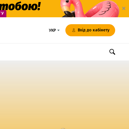
✕
Вхід до кабінету
УКР