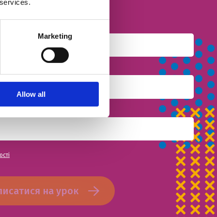
 services.
Marketing
Allow all
ості
писатися на урок