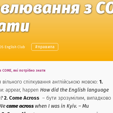
овлювання з CO
нати
#
правила
DS English Club
з COME, які потрібно знати
ля вільного спілкування англійською мовою:
1.
и: appear, happen
How did the English language
а?
2. Come Across
– бути зрозумілим, випадково
We
came across
when I was in Kyiv. – Ми