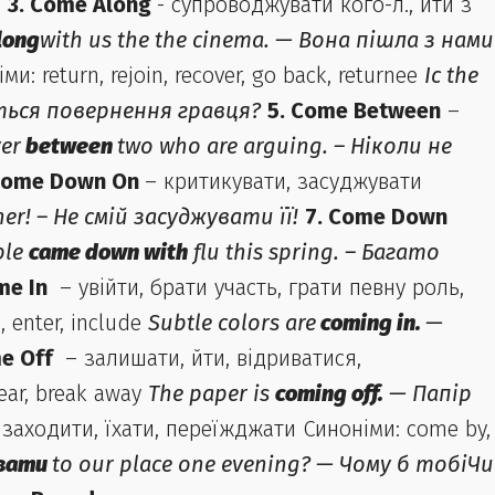
.
3. Come Along
- супроводжувати кого-л., йти з
long
with us the the cinema. — Вона пішла з нами
: return, rejoin, recover, go back, returnee
Іс the
ться повернення гравця?
5. Come Between
–
er
between
two who are arguing. – Ніколи не
Come Down On
– критикувати, засуджувати
her! – Не смій засуджувати її!
7. Come Down
ple
came down with
flu this spring. – Багато
me In
– увійти, брати участь, грати певну роль,
, enter, include
Subtle colors are
coming in.
—
me Off
– залишати, йти, відриватися,
tear, break away
The paper is
coming off.
— Папір
заходити, їхати, переїжджати Синоніми: come by,
увати
to our place one evening? — Чому б тобіЧи