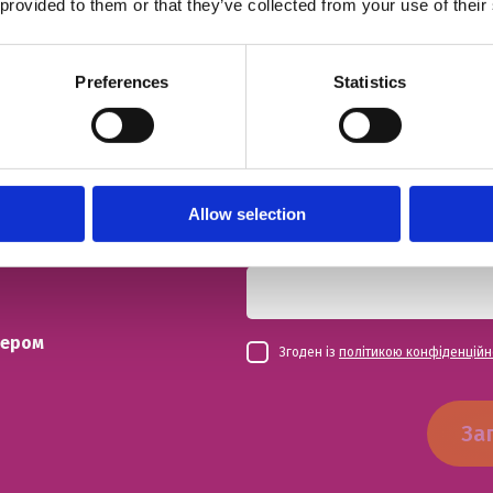
 provided to them or that they’ve collected from your use of their
ний урок
ІМ'Я
Preferences
Statistics
НОМЕР ТЕЛЕФОНУ
Allow selection
ЕЛЕКТРОННА ПОШТА
чером
Згоден із
політикою конфіденційн
За