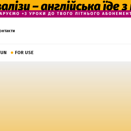
онтакти
FUN
FOR USE