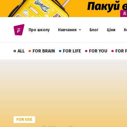
Про школу
Навчання
Блог
Ціни
К
ALL
FOR BRAIN
FOR LIFE
FOR YOU
FOR 
FOR USE