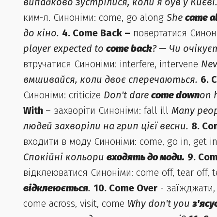
випадково зустрілися, коли я був у Києві
ким-л. Синоніми: come, go along
She
came a
до кіно.
4. Come Back –
повертатися Синоніми
player expected to
come back
? — Чи очікує
втручатися Синоніми: interfere, intervene
Nev
вмшивайся, коли двоє сперечаються.
6. 
Синоніми: criticize
Don't dare
come down
on 
With
– захворіти Синоніми: fall ill
Many peo
людей захворіли на грип цієї весни.
8. Co
входити в моду Синоніми: come, go in, get in
Спокійні кольори
входять до моди.
9. Co
відклеюватися Синоніми: come off, tear off, 
відклеюється
.
10. Come Over
- заїжджати, 
come across, visit, come
Why don't you
з'яс