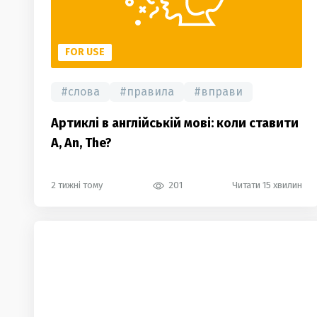
FOR USE
#
слова
#
правила
#
вправи
Артиклі в англійській мові: коли ставити
A, An, The?
2 тижні тому
201
Читати 15 хвилин